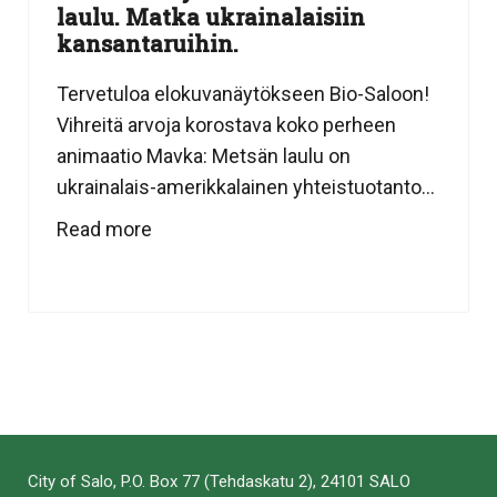
laulu. Matka ukrainalaisiin
kansantaruihin.
Tervetuloa elokuvanäytökseen Bio-Saloon!
Vihreitä arvoja korostava koko perheen
animaatio Mavka: Metsän laulu on
ukrainalais-amerikkalainen yhteistuotanto...
Read more
City of Salo, P.O. Box 77 (Tehdaskatu 2), 24101 SALO