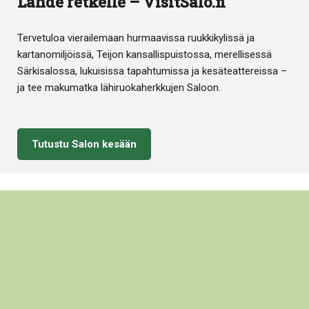
Lähde retkelle – VisitSalo.fi
Tervetuloa vierailemaan hurmaavissa ruukkikylissä ja
kartanomiljöissä, Teijon kansallispuistossa, merellisessä
Särkisalossa, lukuisissa tapahtumissa ja kesäteattereissa –
ja tee makumatka lähiruokaherkkujen Saloon.
Tutustu Salon kesään