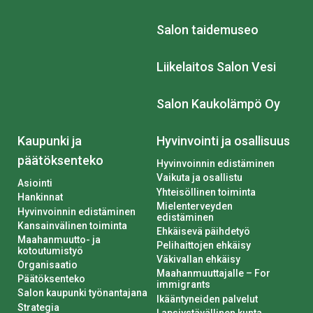
Salon taidemuseo
Liikelaitos Salon Vesi
Salon Kaukolämpö Oy
Kaupunki ja
Hyvinvointi ja osallisuus
päätöksenteko
Hyvinvoinnin edistäminen
Vaikuta ja osallistu
Asiointi
Yhteisöllinen toiminta
Hankinnat
Mielenterveyden
Hyvinvoinnin edistäminen
edistäminen
Kansainvälinen toiminta
Ehkäisevä päihdetyö
Maahanmuutto- ja
Pelihaittojen ehkäisy
kotoutumistyö
Väkivallan ehkäisy
Organisaatio
Maahanmuuttajalle – For
Päätöksenteko
immigrants
Salon kaupunki työnantajana
Ikääntyneiden palvelut
Strategia
Lapsiystävällinen kunta