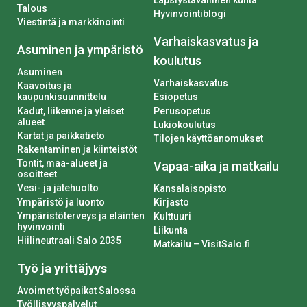
Talous
Hyvinvointiblogi
Viestintä ja markkinointi
Varhaiskasvatus ja
Asuminen ja ympäristö
koulutus
Asuminen
Varhaiskasvatus
Kaavoitus ja
kaupunkisuunnittelu
Esiopetus
Kadut, liikenne ja yleiset
Perusopetus
alueet
Lukiokoulutus
Kartat ja paikkatieto
Tilojen käyttöanomukset
Rakentaminen ja kiinteistöt
Tontit, maa-alueet ja
Vapaa-aika ja matkailu
osoitteet
Vesi- ja jätehuolto
Kansalaisopisto
Ympäristö ja luonto
Kirjasto
Ympäristöterveys ja eläinten
Kulttuuri
hyvinvointi
Liikunta
Hiilineutraali Salo 2035
Matkailu – VisitSalo.fi
Työ ja yrittäjyys
Avoimet työpaikat Salossa
Työllisyyspalvelut