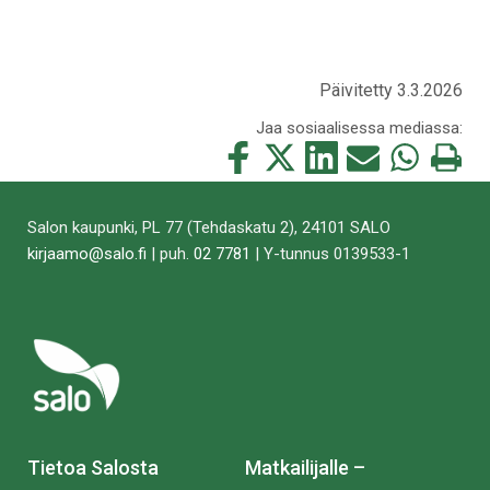
Päivitetty 3.3.2026
Jaa sosiaalisessa mediassa:
Jaa
Jaa
Jaa
Jaa
Jaa
Tulosta
tämä
tämä
tämä
tämä
tämä
tämä
Facebookissa
Twitterissä
LinkedIn:ssä
sähköpostitse
WhatsApp:ss
sivu
Salon kaupunki, PL 77 (Tehdaskatu 2), 24101 SALO
kirjaamo@salo.fi
| puh.
02 7781
| Y-tunnus 0139533-1
Tietoa Salosta
Matkailijalle –