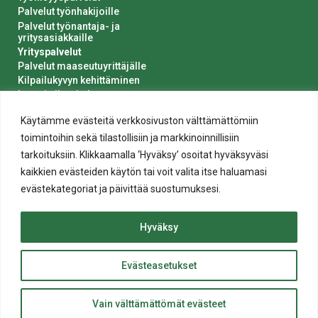
Palvelut työnhakijoille
Palvelut työnantaja- ja
yritysasiakkaille
Yrityspalvelut
Palvelut maaseutuyrittäjälle
Kilpailukyvyn kehittäminen
Luvat ja ilmoitukset
Kaupungin hankinnat
Käytämme evästeitä verkkosivuston välttämättömiin
toimintoihin sekä tilastollisiin ja markkinoinnillisiin
tarkoituksiin. Klikkaamalla ‘Hyväksy’ osoitat hyväksyväsi
kaikkien evästeiden käytön tai voit valita itse haluamasi
evästekategoriat ja päivittää suostumuksesi.
Tietosuoja
Hyväksy
Evästeiden käyttö
Saavutettavuusseloste
Evästeasetukset
ylös
© 2020 Salon kaupunki
Takaisin
Website crafted by
Evermade
.
Vain välttämättömät evästeet