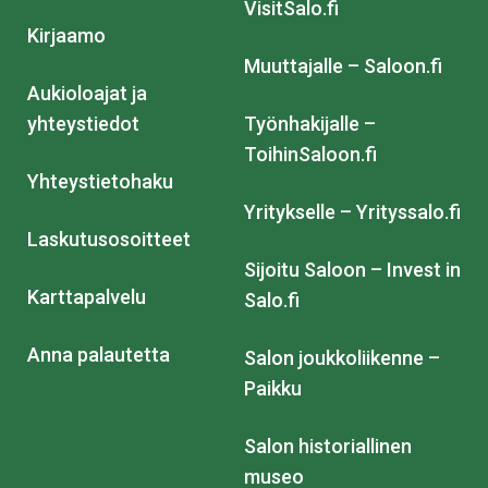
VisitSalo.fi
Kirjaamo
Muuttajalle – Saloon.fi
Aukioloajat ja
yhteystiedot
Työnhakijalle –
ToihinSaloon.fi
Yhteystietohaku
Yritykselle – Yrityssalo.fi
Laskutusosoitteet
Sijoitu Saloon – Invest in
Karttapalvelu
Salo.fi
Anna palautetta
Salon joukkoliikenne –
Paikku
Salon historiallinen
museo