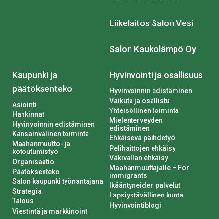
Liikelaitos Salon Vesi
Salon Kaukolämpö Oy
Kaupunki ja
Hyvinvointi ja osallisuus
päätöksenteko
Hyvinvoinnin edistäminen
Vaikuta ja osallistu
Asiointi
Yhteisöllinen toiminta
Hankinnat
Mielenterveyden
Hyvinvoinnin edistäminen
edistäminen
Kansainvälinen toiminta
Ehkäisevä päihdetyö
Maahanmuutto- ja
Pelihaittojen ehkäisy
kotoutumistyö
Väkivallan ehkäisy
Organisaatio
Maahanmuuttajalle – For
Päätöksenteko
immigrants
Salon kaupunki työnantajana
Ikääntyneiden palvelut
Strategia
Lapsiystävällinen kunta
Talous
Hyvinvointiblogi
Viestintä ja markkinointi