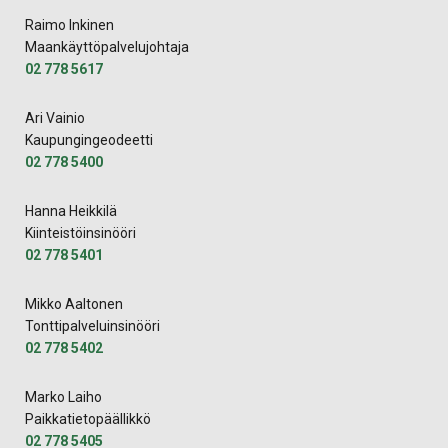
Raimo Inkinen
Maankäyttöpalvelujohtaja
02 778 5617
Ari Vainio
Kaupungingeodeetti
02 778 5400
Hanna Heikkilä
Kiinteistöinsinööri
02 778 5401
Mikko Aaltonen
Tonttipalveluinsinööri
02 778 5402
Marko Laiho
Paikkatietopäällikkö
02 778 5405