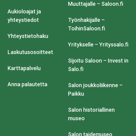
Muuttajalle – Saloon.fi
Aukioloajat ja
yhteystiedot
Työnhakijalle –
ToihinSaloon.fi
Yhteystietohaku
Yritykselle – Yrityssalo.fi
Laskutusosoitteet
Sijoitu Saloon – Invest in
Karttapalvelu
Salo.fi
Anna palautetta
Salon joukkoliikenne –
Paikku
Salon historiallinen
museo
Salon taidemuseo