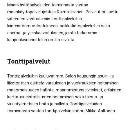
Maankäyttöpalveluiden toiminnasta vastaa
maankäyttöpalvelujohtaja Raimo Inkinen. Palvelut on jaettu
viiteen eri vastuutiimiin: tonttipalveluihin,
kiinteistönmuodostukseen, paikkatietopalveluihin sekä
asema- ja yleiskaavoitukseen, joista tarkemmin
kaupunkisuunnittelun omilta sivuilta.
Tonttipalvelut
Tonttipalveluihin kuuluvat mm. Salon kaupungin asuin- ja
liiketonttien esittely, varauksien ja vuokrauksien hoitaminen,
maaomaisuuden hallinta, maanomistusselvitykset, erilaisten
kartta-aineistotilausten hoitaminen sekä talous- ja
virkistysmetsien hoito ja hallinta. Tonttipalveluiden
toiminnasta vastaa tonttipalveluinsinööri Mikko Aaltonen.