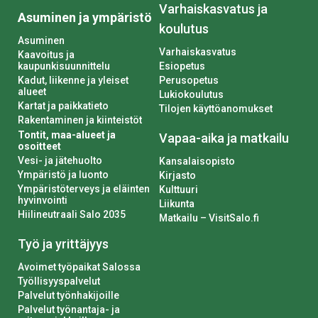
Varhaiskasvatus ja
Asuminen ja ympäristö
koulutus
Asuminen
Varhaiskasvatus
Kaavoitus ja
kaupunkisuunnittelu
Esiopetus
Kadut, liikenne ja yleiset
Perusopetus
alueet
Lukiokoulutus
Kartat ja paikkatieto
Tilojen käyttöanomukset
Rakentaminen ja kiinteistöt
Tontit, maa-alueet ja
Vapaa-aika ja matkailu
osoitteet
Vesi- ja jätehuolto
Kansalaisopisto
Ympäristö ja luonto
Kirjasto
Ympäristöterveys ja eläinten
Kulttuuri
hyvinvointi
Liikunta
Hiilineutraali Salo 2035
Matkailu – VisitSalo.fi
Työ ja yrittäjyys
Avoimet työpaikat Salossa
Työllisyyspalvelut
Palvelut työnhakijoille
Palvelut työnantaja- ja