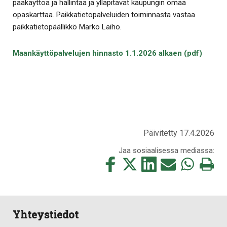
pääkäyttöä ja hallintaa ja ylläpitävät kaupungin omaa
opaskarttaa. Paikkatietopalveluiden toiminnasta vastaa
paikkatietopäällikkö Marko Laiho.
Maankäyttöpalvelujen hinnasto 1.1.2026 alkaen (pdf)
Päivitetty 17.4.2026
Jaa sosiaalisessa mediassa:
Jaa
Jaa
Jaa
Jaa
Jaa
Tulosta
tämä
tämä
tämä
tämä
tämä
tämä
Facebookissa
Twitterissä
LinkedIn:ssä
sähköpostitse
WhatsApp:ss
sivu
Yhteystiedot