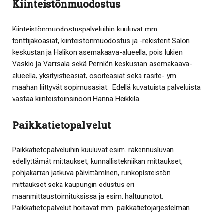
Kiinteistönmuodostus
Kiinteistönmuodostuspalveluihin kuuluvat mm.
tonttijakoasiat, kiinteistönmuodostus ja -rekisterit Salon
keskustan ja Halikon asemakaava-alueella, pois lukien
Vaskio ja Vartsala sekä Perniön keskustan asemakaava-
alueella, yksityistieasiat, osoiteasiat sekä rasite- ym.
maahan liittyvät sopimusasiat. Edellä kuvatuista palveluista
vastaa kiinteistöinsinööri Hanna Heikkilä.
Paikkatietopalvelut
Paikkatietopalveluihin kuuluvat esim. rakennusluvan
edellyttämät mittaukset, kunnallistekniikan mittaukset,
pohjakartan jatkuva päivittäminen, runkopisteistön
mittaukset sekä kaupungin edustus eri
maanmittaustoimituksissa ja esim. haltuunotot.
Paikkatietopalvelut hoitavat mm. paikkatietojärjestelmän