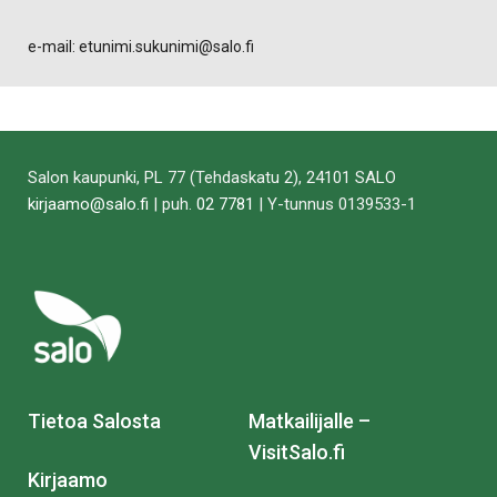
e-mail: etunimi.sukunimi@salo.fi
Salon kaupunki, PL 77 (Tehdaskatu 2), 24101 SALO
kirjaamo@salo.fi
| puh.
02 7781
| Y-tunnus 0139533-1
Tietoa Salosta
Matkailijalle –
VisitSalo.fi
Kirjaamo