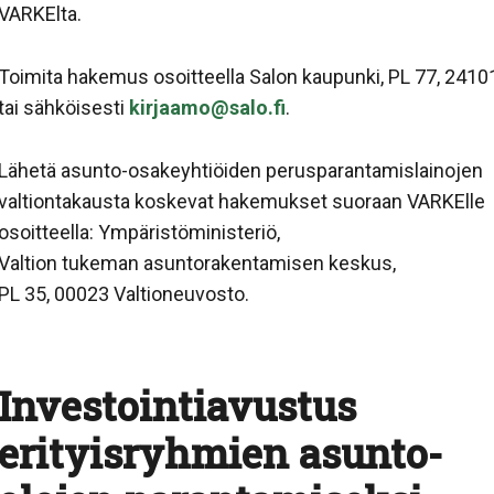
VARKElta.
Toimita hakemus osoitteella Salon kaupunki, PL 77, 2410
tai sähköisesti
kirjaamo@salo.fi
.
Lähetä asunto-osakeyhtiöiden perusparantamislainojen
valtiontakausta koskevat hakemukset suoraan VARKElle
osoitteella: Ympäristöministeriö,
Valtion tukeman asuntorakentamisen keskus,
PL 35, 00023 Valtioneuvosto.
Investointiavustus
erityisryhmien asunto-