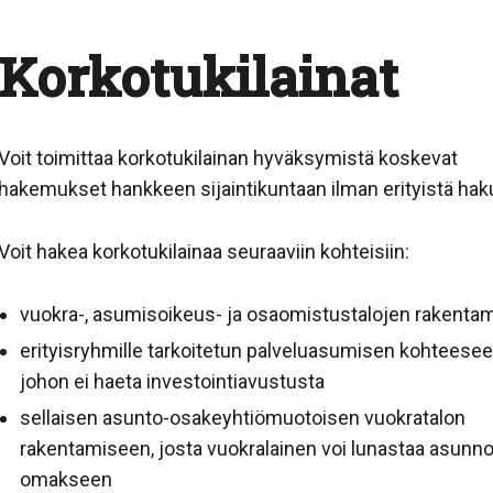
Korkotukilainat
Voit toimittaa korkotukilainan hyväksymistä koskevat
hakemukset hankkeen sijaintikuntaan ilman erityistä hak
Voit hakea korkotukilainaa seuraaviin kohteisiin:
vuokra-, asumisoikeus- ja osaomistustalojen rakenta
erityisryhmille tarkoitetun palveluasumisen kohteesee
johon ei haeta investointiavustusta
sellaisen asunto-osakeyhtiömuotoisen vuokratalon
rakentamiseen, josta vuokralainen voi lunastaa asunn
omakseen