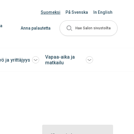
Suomeksi
På Svenska
In English
ja
Anna palautetta
Hae Salon sivustoilta
Vapaa-aika ja
yö ja yrittäjyys
Avaa
Avaa
matkailu
tai
tai
sulje
sulje
ko
alavalikko
alavalikko