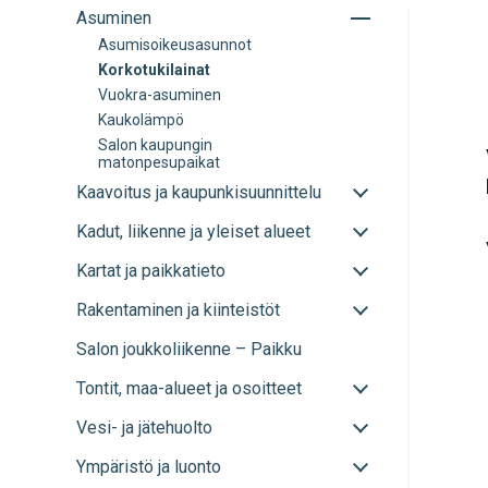
Avaa
Asuminen
tai
Asumisoikeusasunnot
sulje
Korkotukilainat
alavalikko
Vuokra-asuminen
Kaukolämpö
Salon kaupungin
matonpesupaikat
Avaa
Kaavoitus ja kaupunkisuunnittelu
tai
Avaa
Kadut, liikenne ja yleiset alueet
sulje
tai
alavalikko
Avaa
Kartat ja paikkatieto
sulje
tai
alavalikko
Avaa
Rakentaminen ja kiinteistöt
sulje
tai
alavalikko
Salon joukkoliikenne – Paikku
sulje
alavalikko
Avaa
Tontit, maa-alueet ja osoitteet
tai
Avaa
Vesi- ja jätehuolto
sulje
tai
alavalikko
Avaa
Ympäristö ja luonto
sulje
tai