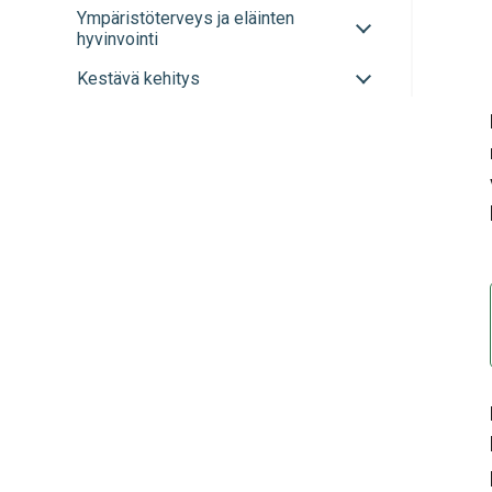
alavalikko
Avaa
Ympäristöterveys ja eläinten
sulje
tai
hyvinvointi
alavalikko
sulje
Avaa
Kestävä kehitys
alavalikko
tai
sulje
alavalikko