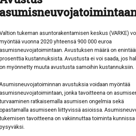
asumisneuvojatoimintaa
Valtion tukeman asuntorakentamisen keskus (VARKE) vo
myöntää vuonna 2020 yhteensä 900 000 euroa
asumisneuvojatoimintaan. Avustuksen määrä on enintää
prosenttia kustannuksista. Avustusta ei voi saada, jos hak
on myönnetty muuta avustusta samoihin kustannuksiin.
Asumisneuvojatoiminnan avustuksia voidaan myöntää
asumisneuvojatoimintaan, jonka tavoitteena on asumise
turvaaminen ratkaisemalla asumisen ongelmia sekä
opastamalla asumiseen liittyvissä asioissa. Asumisneu
tukemisen tavoitteena on vakiinnuttaa toiminta kunnissa
pysyväksi.