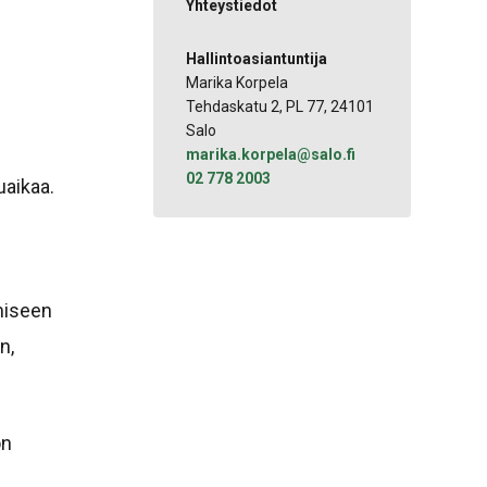
Yhteystiedot
Hallintoasiantuntija
Marika Korpela
Tehdaskatu 2, PL 77, 24101
Salo
marika.korpela@salo.fi
02 778 2003
uaikaa.
miseen
n,
on