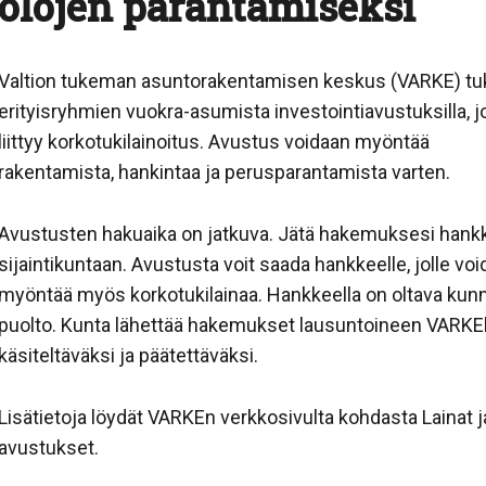
olojen parantamiseksi
Valtion tukeman asuntorakentamisen keskus (VARKE) t
erityisryhmien vuokra-asumista investointiavustuksilla, j
liittyy korkotukilainoitus. Avustus voidaan myöntää
rakentamista, hankintaa ja perusparantamista varten.
Avustusten hakuaika on jatkuva. Jätä hakemuksesi han
sijaintikuntaan. Avustusta voit saada hankkeelle, jolle vo
myöntää myös korkotukilainaa. Hankkeella on oltava kun
puolto. Kunta lähettää hakemukset lausuntoineen VARKEl
käsiteltäväksi ja päätettäväksi.
Lisätietoja löydät VARKEn verkkosivulta kohdasta Lainat j
avustukset.