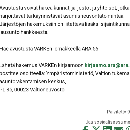
Avustusta voivat hakea kunnat, järjestöt ja yhteisöt, jotka
harjoittavat tai käynnistävät asumisneuvontatoimintaa.
Järjestöjen hakemuksiin on liitettävä lisäksi sijaintikunn
lausunto hankkeesta.
Hae avustusta VARKEn lomakkeella ARA 56.
Lähetä hakemus VARKEn kirjaamoon
kirjaamo.ara@ara.
postitse osoitteella: Ympäristöministeriö, Valtion tukem
asuntorakentamisen keskus,
PL 35, 00023 Valtioneuvosto
Päivitetty 
Jaa sosiaalisessa me
Jaa
Jaa
Jaa
Jaa
Ja