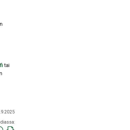
an
fi
tai
an
9.9.2025
diassa:
a
Tulosta