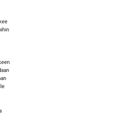
ukee
oihin
kkeen
idaan
nan
le
a