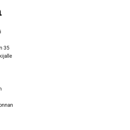
n
i
n 35
ijalle
n
vonnan