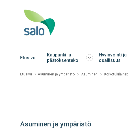
Kaupunki ja
Hyvinvointi ja
Etusivu
Avaa
päätöksenteko
osallisuus
tai
sulje
Etusivu
Asuminen ja ympäristö
Asuminen
Korkotukilainat
alavalikko
Asuminen ja ympäristö