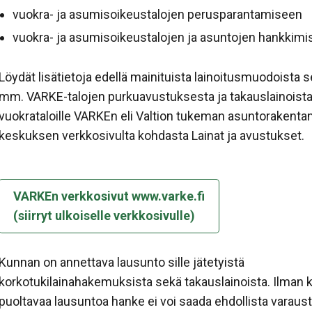
vuokra- ja asumisoikeustalojen perusparantamiseen
vuokra- ja asumisoikeustalojen ja asuntojen hankkimi
Löydät lisätietoja edellä mainituista lainoitusmuodoista 
mm. VARKE-talojen purkuavustuksesta ja takauslainoist
vuokrataloille VARKEn eli Valtion tukeman asuntorakent
keskuksen verkkosivulta kohdasta Lainat ja avustukset.
VARKEn verkkosivut www.varke.fi
(siirryt ulkoiselle verkkosivulle)
Kunnan on annettava lausunto sille jätetyistä
korkotukilainahakemuksista sekä takauslainoista. Ilman
puoltavaa lausuntoa hanke ei voi saada ehdollista varaus