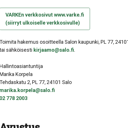
VARKEn verkkosivut www.varke.fi
(siirryt ulkoiselle verkkosivulle)
Toimita hakemus osoitteella Salon kaupunki, PL 77, 2410
tai sähköisesti
kirjaamo@salo.fi
.
Hallintoasiantuntija
Marika Korpela
Tehdaskatu 2, PL 77, 24101 Salo
marika.korpela@salo.fi
02 778 2003
Avustus