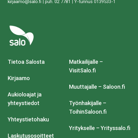
kirjaamo@salo.fi
| puh.
02 7781
| Y-tunnus 0139533-1
Tietoa Salosta
Matkailijalle –
VisitSalo.fi
Kirjaamo
Muuttajalle – Saloon.fi
Aukioloajat ja
yhteystiedot
Työnhakijalle –
ToihinSaloon.fi
Yhteystietohaku
Yritykselle – Yrityssalo.fi
Laskutusosoitteet