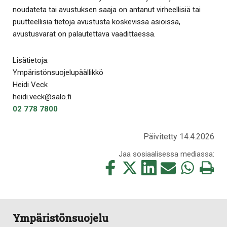
noudateta tai avustuksen saaja on antanut virheellisiä tai
puutteellisia tietoja avustusta koskevissa asioissa,
avustusvarat on palautettava vaadittaessa.
Lisätietoja:
Ympäristönsuojelupäällikkö
Heidi Veck
heidi.veck@salo.fi
02 778 7800
Päivitetty 14.4.2026
Jaa sosiaalisessa mediassa:
Jaa
Jaa
Jaa
Jaa
Jaa
Tulosta
tämä
tämä
tämä
tämä
tämä
tämä
Facebookissa
Twitterissä
LinkedIn:ssä
sähköpostitse
WhatsApp:ss
sivu
Ympäristönsuojelu