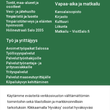
Tontit, maa-alueet ja
Vapaa-aika ja matkailu
osoitteet
Vesi- ja jätehuolto
Kansalaisopisto
Ympäristö ja luonto
Kirjasto
Ympäristöterveys ja eläinten
Kulttuuri
hyvinvointi
Liikunta
Hiilineutraali Salo 2035
Matkailu – VisitSalo.fi
Työ ja yrittäjyys
Avoimet työpaikat Salossa
Työllisyyspalvelut
Palvelut työnhakijoille
Palvelut työnantaja- ja
yritysasiakkaille
Yrityspalvelut
Palvelut maaseutuyrittäjälle
Kilpailukyvyn kehittäminen
Luvat ja ilmoitukset
Kaupungin hankinnat
Käytämme evästeitä verkkosivuston välttämättömiin
toimintoihin sekä tilastollisiin ja markkinoinnillisiin
tarkoituksiin. Klikkaamalla ‘Hyväksy’ osoitat hyväksyväsi