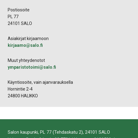
Postiosoite
PL 77
24101 SALO
Asiakirjat kirjaamoon
kirjaamo​@​salo.​fi
Muut yhteydenotot
ymparistotoimi@salo.fi
Käyntiosoite, vain ajanvarauksella
Hornintie 2-4
24800 HALIKKO
Salon kaupunki, PL 77 (Tehdaskatu 2), 24101 SALO