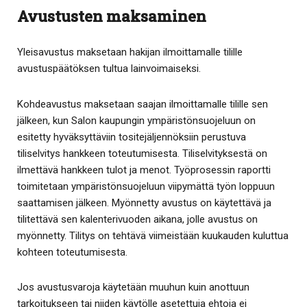
Avustusten maksaminen
Yleisavustus maksetaan hakijan ilmoittamalle tilille
avustuspäätöksen tultua lainvoimaiseksi.
Kohdeavustus maksetaan saajan ilmoittamalle tilille sen
jälkeen, kun Salon kaupungin ympäristönsuojeluun on
esitetty hyväksyttäviin tositejäljennöksiin perustuva
tiliselvitys hankkeen toteutumisesta. Tiliselvityksestä on
ilmettävä hankkeen tulot ja menot. Työprosessin raportti
toimitetaan ympäristönsuojeluun viipymättä työn loppuun
saattamisen jälkeen. Myönnetty avustus on käytettävä ja
tilitettävä sen kalenterivuoden aikana, jolle avustus on
myönnetty. Tilitys on tehtävä viimeistään kuukauden kuluttua
kohteen toteutumisesta.
Jos avustusvaroja käytetään muuhun kuin anottuun
tarkoitukseen tai niiden käytölle asetettuja ehtoja ei