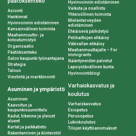
päätöksenteko
Hyvinvoinnin edistäminen
Vaikuta ja osallistu
Asiointi
Yhteisöllinen toiminta
Hankinnat
Mielenterveyden
Hyvinvoinnin edistäminen
edistäminen
Kansainvälinen toiminta
Ehkäisevä päihdetyö
Maahanmuutto- ja
Pelihaittojen ehkäisy
kotoutumistyö
Väkivallan ehkäisy
Organisaatio
Maahanmuuttajalle – For
Päätöksenteko
immigrants
Salon kaupunki työnantajana
Ikääntyneiden palvelut
Strategia
Lapsiystävällinen kunta
Talous
Hyvinvointiblogi
Viestintä ja markkinointi
Varhaiskasvatus ja
Asuminen ja ympäristö
koulutus
Asuminen
Varhaiskasvatus
Kaavoitus ja
kaupunkisuunnittelu
Esiopetus
Kadut, liikenne ja yleiset
Perusopetus
alueet
Lukiokoulutus
Kartat ja paikkatieto
Tilojen käyttöanomukset
Rakentaminen ja kiinteistöt