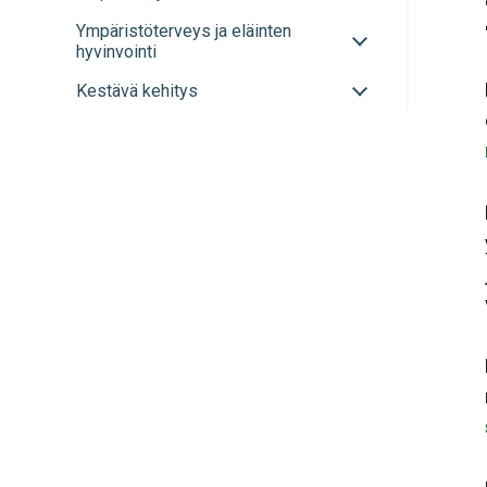
tai
alavalikko
Avaa
Ympäristöterveys ja eläinten
sulje
tai
hyvinvointi
alavalikko
sulje
Avaa
Kestävä kehitys
alavalikko
tai
sulje
alavalikko