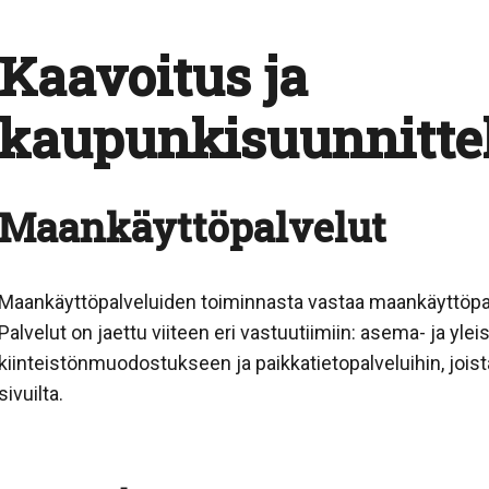
Kaavoitus ja
kaupunkisuunnitte
Maankäyttöpalvelut
Maankäyttöpalveluiden toiminnasta vastaa maankäyttöpal
Palvelut on jaettu viiteen eri vastuutiimiin: asema- ja yle
kiinteistönmuodostukseen ja paikkatietopalveluihin, jois
sivuilta.