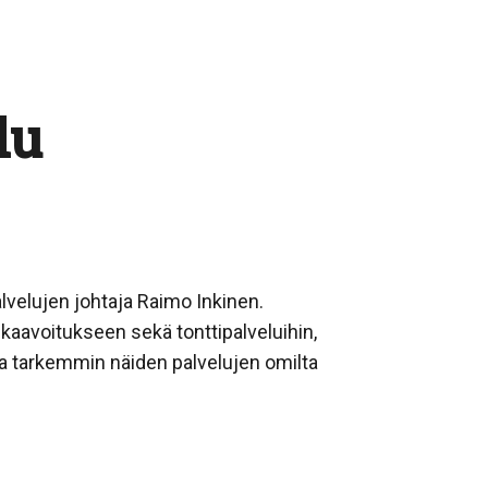
lu
velujen johtaja Raimo Inkinen.
iskaavoitukseen sekä tonttipalveluihin,
ta tarkemmin näiden palvelujen omilta