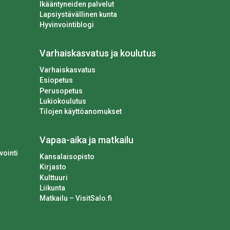
Ikääntyneiden palvelut
Lapsiystävällinen kunta
Hyvinvointiblogi
Varhaiskasvatus ja koulutus
Varhaiskasvatus
Esiopetus
Perusopetus
Lukiokoulutus
Tilojen käyttöanomukset
Vapaa-aika ja matkailu
vointi
Kansalaisopisto
Kirjasto
Kulttuuri
Liikunta
Matkailu – VisitSalo.fi