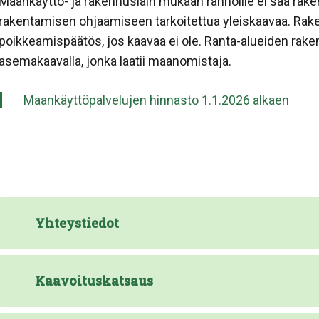
Maankäyttö- ja rakennuslain mukaan rannoille ei saa rak
rakentamisen ohjaamiseen tarkoitettua yleiskaavaa. Rak
poikkeamispäätös, jos kaavaa ei ole. Ranta-alueiden rake
asemakaavalla, jonka laatii maanomistaja.
Maankäyttöpalvelujen hinnasto 1.1.2026 alkaen
Yhteystiedot
Kaavoituskatsaus