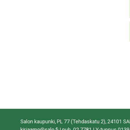
Salon kaupunki, PL 77 (Tehdaskatu 2), 24101 S
kirjaamo@salo.fi
| puh.
02 7781
| Y-tunnus 0139