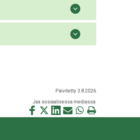
Päivitetty 3.8.2026
Jaa sosiaalisessa mediassa:
Jaa
Jaa
Jaa
Jaa
Jaa
Tulosta
tämä
tämä
tämä
tämä
tämä
tämä
Facebookissa
Twitterissä
LinkedIn:ssä
sähköpostitse
WhatsApp:ssa
sivu