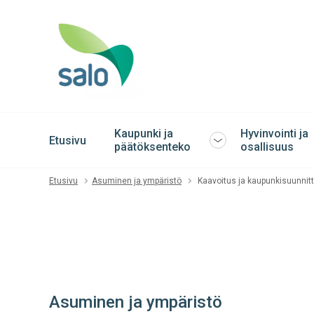
Kaupunki ja
Hyvinvointi ja
Etusivu
Avaa
päätöksenteko
osallisuus
tai
sulje
Etusivu
Asuminen ja ympäristö
Kaavoitus ja kaupunkisuunnitt
alavalikko
Asuminen ja ympäristö