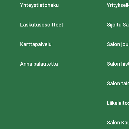
Yhteystietohaku
Yrityksell
Laskutusosoitteet
Sijoitu Sa
Karttapalvelu
Salon jou
Anna palautetta
Salon his
Salon ta
Liikelait
Salon Ka