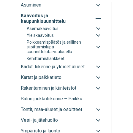
Avaa
Asuminen
tai
Avaa
Kaavoitus ja
sulje
tai
kaupunkisuunnittelu
alavalikko
sulje
Avaa
Asemakaavoitus
alavalikko
tai
Avaa
Yleiskaavoitus
sulje
tai
Avaa
Poikkeamispäätös ja erillinen
alavalikko
sulje
tai
sijoittamislupa
alavalikko
sulje
suunnittelutarvealueella
alavalikko
Kehittämishankkeet
Avaa
Kadut, liikenne ja yleiset alueet
tai
Avaa
Kartat ja paikkatieto
sulje
tai
alavalikko
Avaa
Rakentaminen ja kiinteistöt
sulje
tai
alavalikko
Salon joukkoliikenne – Paikku
sulje
alavalikko
Avaa
Tontit, maa-alueet ja osoitteet
tai
Avaa
Vesi- ja jätehuolto
sulje
tai
alavalikko
Avaa
Ympäristö ja luonto
sulje