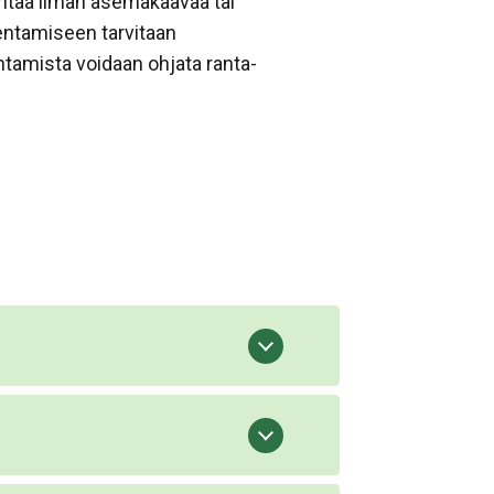
entaa ilman asemakaavaa tai
entamiseen tarvitaan
ntamista voidaan ohjata ranta-