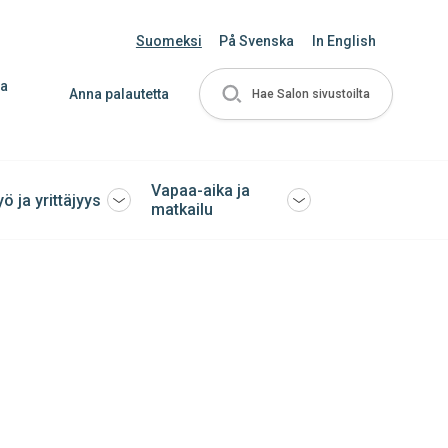
Suomeksi
På Svenska
In English
ja
Anna palautetta
Hae Salon sivustoilta
Vapaa-aika ja
yö ja yrittäjyys
Avaa
Avaa
matkailu
tai
tai
sulje
sulje
ko
alavalikko
alavalikko