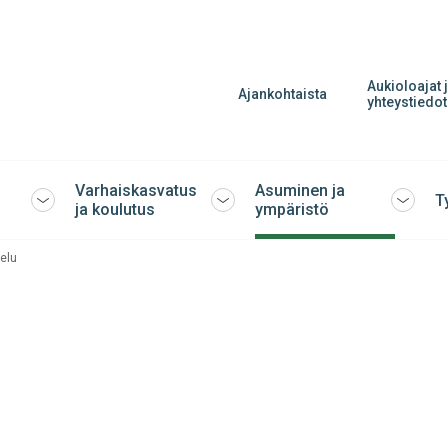
Aukioloajat 
Ajankohtaista
yhteystiedot
Varhaiskasvatus
Asuminen ja
T
Avaa
Avaa
Avaa
ja koulutus
ympäristö
tai
tai
tai
sulje
sulje
sulje
elu
alavalikko
alavalikko
alavalik