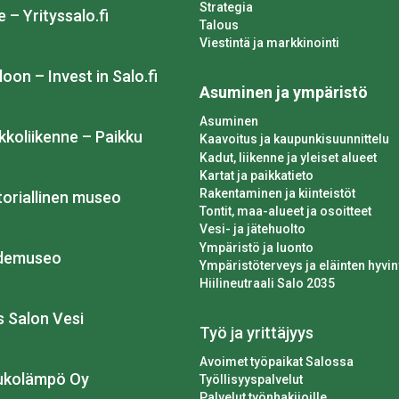
Strategia
e – Yrityssalo.fi
Talous
Viestintä ja markkinointi
loon – Invest in Salo.fi
Asuminen ja ympäristö
Asuminen
kkoliikenne – Paikku
Kaavoitus ja kaupunkisuunnittelu
Kadut, liikenne ja yleiset alueet
Kartat ja paikkatieto
Rakentaminen ja kiinteistöt
toriallinen museo
Tontit, maa-alueet ja osoitteet
Vesi- ja jätehuolto
Ympäristö ja luonto
idemuseo
Ympäristöterveys ja eläinten hyvin
Hiilineutraali Salo 2035
os Salon Vesi
Työ ja yrittäjyys
Avoimet työpaikat Salossa
ukolämpö Oy
Työllisyyspalvelut
Palvelut työnhakijoille