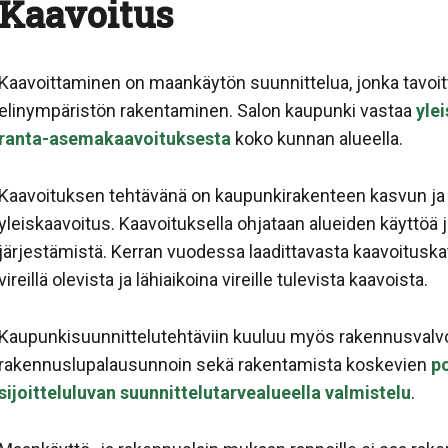
Kaavoitus
Kaavoittaminen on maankäytön suunnittelua, jonka tavoi
elinympäristön rakentaminen. Salon kaupunki vastaa
yle
ranta-asemakaavoituksesta
koko kunnan alueella.
Kaavoituksen tehtävänä on kaupunkirakenteen kasvun ja
yleiskaavoitus. Kaavoituksella ohjataan alueiden käyttöä 
järjestämistä. Kerran vuodessa laadittavasta kaavoitusk
vireillä olevista ja lähiaikoina vireille tulevista kaavoista.
Kaupunkisuunnittelutehtäviin kuuluu myös rakennusval
rakennuslupalausunnoin sekä rakentamista koskevien
po
sijoitteluluvan suunnittelutarvealueella valmistelu
.