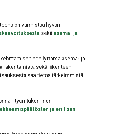
tteena on varmistaa hyvän
iskaavoituksesta
sekä
asema- ja
 kehittämisen edellyttämä asema- ja
ja rakentamista sekä liikenteen
atsauksesta saa tietoa tärkeimmistä
vonnan työn tukeminen
ikkeamispäätösten ja erillisen