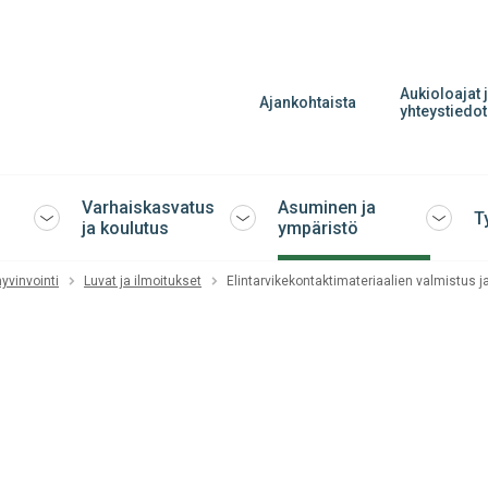
Aukioloajat 
Ajankohtaista
yhteystiedot
Varhaiskasvatus
Asuminen ja
T
Avaa
Avaa
Avaa
ja koulutus
ympäristö
tai
tai
tai
sulje
sulje
sulje
yvinvointi
Luvat ja ilmoitukset
Elintarvikekontaktimateriaalien valmistus j
alavalikko
alavalikko
alavalik