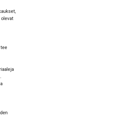
kaukset,
 olevat
 tee
iaaleja
.
ja
uden