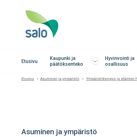
Kaupunki ja
Hyvinvointi ja
Etusivu
Avaa
päätöksenteko
osallisuus
tai
sulje
Etusivu
Asuminen ja ympäristö
Ympäristöterveys ja eläinten h
alavalikko
Asuminen ja ympäristö