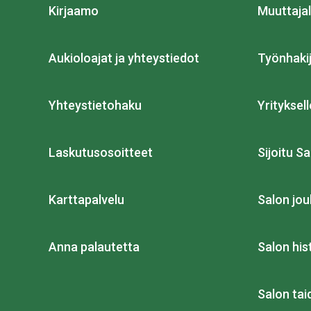
Kirjaamo
Muuttajal
Aukioloajat ja yhteystiedot
Työnhakij
Yhteystietohaku
Yrityksell
Laskutusosoitteet
Sijoitu Sa
Karttapalvelu
Salon jou
Anna palautetta
Salon his
Salon ta