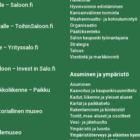
Hankinnat
le – Saloon.fi
Hyvinvoinnin edistäminen
Kansainvälinen toiminta
Maahanmuutto- ja kotoutumistyö
Organisaatio
alle – ToihinSaloon.fi
Päätöksenteko
Salon kaupunki työnantajana
Strategia
e – Yrityssalo.fi
Talous
Viestintä ja markkinointi
loon – Invest in Salo.fi
Asuminen ja ympäristö
Asuminen
kkoliikenne – Paikku
Kaavoitus ja kaupunkisuunnittelu
Kadut, liikenne ja yleiset alueet
Kartat ja paikkatieto
Rakentaminen ja kiinteistöt
toriallinen museo
Tontit, maa-alueet ja osoitteet
Vesi- ja jätehuolto
Ympäristö ja luonto
idemuseo
Ympäristöterveys ja eläinten hyvin