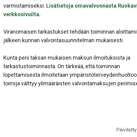
varmistamiseksi.
Lisätietoja omavalvonnasta Ruokav
verkkosivuilta.
Viranomaisen tarkastukset tehdään toiminnan aloittam
jälkeen kunnan valvontasuunnitelman mukaisesti.
Kunta perii taksan mukaisen maksun ilmoituksista ja
tarkastustoiminnasta. On tärkeää, että toiminnan
lopettamisesta ilmoitetaan ympäristöterveydenhuoltoon
toimija välttyy ylimääräisten valvontamaksujen perimise
Päivitett