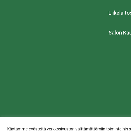
Liikelait
Salon Ka
Tietosuoja
Käytämme evästeitä verkkosivuston välttämättömiin toimintoihin sekä t