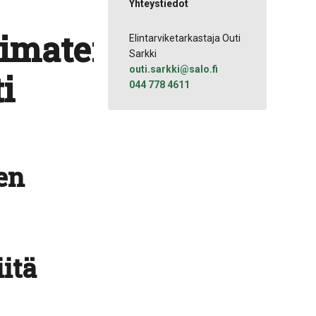
Yhteystiedot
imateriaalien
Elintarviketarkastaja Outi
Sarkki
outi.sarkki@salo.fi
i
044 778 4611
en
itä