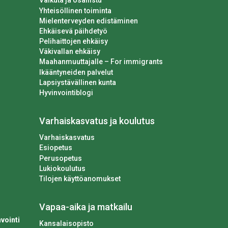
Vaikuta ja osallistu
Yhteisöllinen toiminta
Mielenterveyden edistäminen
Ehkäisevä päihdetyö
Pelihaittojen ehkäisy
Väkivallan ehkäisy
Maahanmuuttajalle – For immigrants
Ikääntyneiden palvelut
Lapsiystävällinen kunta
Hyvinvointiblogi
Varhaiskasvatus ja koulutus
Varhaiskasvatus
Esiopetus
Perusopetus
Lukiokoulutus
Tilojen käyttöanomukset
Vapaa-aika ja matkailu
vointi
Kansalaisopisto