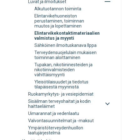
Avaa
Luvat ja ilmoitukset
alavalikko
tai
Alkutuotannon toiminta
sulje
Elintarvikehuoneiston
alavalikko
perustaminen, toiminnan
muutos ja lopettaminen
Elintarvikekontaktimateriaalien
valmistus ja myynti
Sähköinen ilmoituskanava Ilppa
Terveydensuojelulain mukaisen
toiminnan aloittaminen
Tupakan, nikotiininesteiden ja
nikotiinivalmisteiden
vähittäismyynti
Yleisötilaisuudet ja tiedotus
tilapäisestä myynnistä
Ruokamyrkytys- ja vesiepidemiat
Avaa
Sisäilman terveyshaitat ja kodin
tai
haittaeläimet
sulje
Uimarannat ja vedenlaatu
alavalikko
Valvontasuunnitelmat ja -maksut
Ympäristöterveydenhuollon
laatujärjestelmä