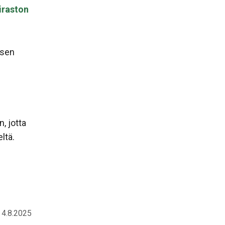
iraston
isen
, jotta
ltä.
y 4.8.2025