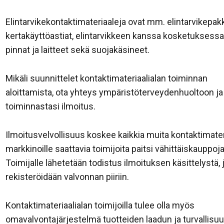
Elintarvikekontaktimateriaaleja ovat mm. elintarvikepak
kertakäyttöastiat, elintarvikkeen kanssa kosketuksessa
pinnat ja laitteet sekä suojakäsineet.
Mikäli suunnittelet kontaktimateriaalialan toiminnan
aloittamista, ota yhteys ympäristöterveydenhuoltoon ja
toiminnastasi ilmoitus.
Ilmoitusvelvollisuus koskee kaikkia muita kontaktimater
markkinoille saattavia toimijoita paitsi vähittäiskauppoja
Toimijalle lähetetään todistus ilmoituksen käsittelystä, 
rekisteröidään valvonnan piiriin.
Kontaktimateriaalialan toimijoilla tulee olla myös
omavalvontajärjestelmä tuotteiden laadun ja turvallisu