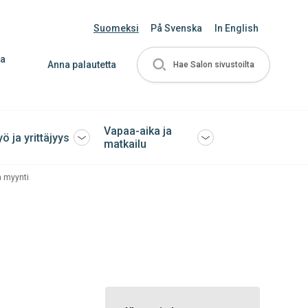
Suomeksi
På Svenska
In English
ja
Anna palautetta
Hae Salon sivustoilta
Vapaa-aika ja
yö ja yrittäjyys
Avaa
Avaa
matkailu
tai
tai
sulje
sulje
a myynti
ko
alavalikko
alavalikko