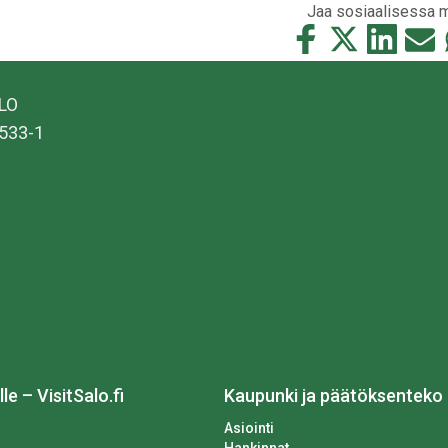
Jaa sosiaalisessa 
Jaa
Jaa
Jaa
Jaa
tämä
tämä
tämä
tämä
Facebookissa
Twitterissä
LinkedIn:ss
sähkö
ALO
533-1
lle – VisitSalo.fi
Kaupunki ja päätöksenteko
Asiointi