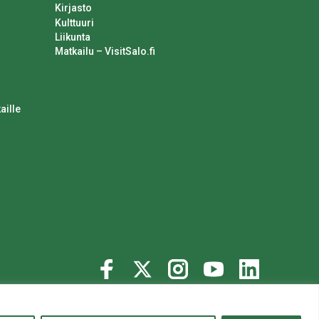
Kirjasto
Kulttuuri
Liikunta
Matkailu – VisitSalo.fi
aille
© 2020 Salon kaupunki