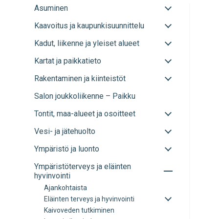
Avaa
Asuminen
tai
Avaa
Kaavoitus ja kaupunkisuunnittelu
sulje
tai
alavalikko
Avaa
Kadut, liikenne ja yleiset alueet
sulje
tai
alavalikko
Avaa
Kartat ja paikkatieto
sulje
tai
alavalikko
Avaa
Rakentaminen ja kiinteistöt
sulje
tai
alavalikko
Salon joukkoliikenne – Paikku
sulje
alavalikko
Avaa
Tontit, maa-alueet ja osoitteet
tai
Avaa
Vesi- ja jätehuolto
sulje
tai
alavalikko
Avaa
Ympäristö ja luonto
sulje
tai
alavalikko
Avaa
Ympäristöterveys ja eläinten
sulje
tai
hyvinvointi
alavalikko
sulje
Ajankohtaista
alavalikko
Avaa
Eläinten terveys ja hyvinvointi
tai
Kaivoveden tutkiminen
sulje