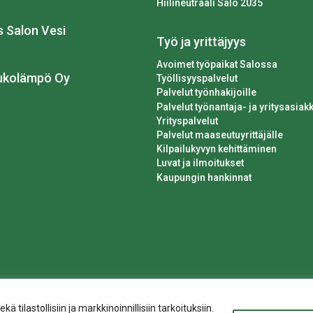
Hiilineutraali Salo 2035
os Salon Vesi
Työ ja yrittäjyys
Avoimet työpaikat Salossa
ukolämpö Oy
Työllisyyspalvelut
Palvelut työnhakijoille
Palvelut työnantaja- ja yritysasiakk
Yrityspalvelut
Palvelut maaseutuyrittäjälle
Kilpailukyvyn kehittäminen
Luvat ja ilmoitukset
Kaupungin hankinnat
ilastollisiin ja markkinoinnillisiin tarkoituksiin.