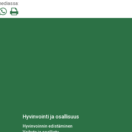
mediassa:
Jaa
Tulosta
tämä
tämä
ä
postitse
WhatsApp:ssa
sivu
Hyvinvointi ja osallisuus
Hyvinvoinnin edistäminen