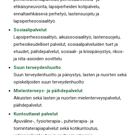
ehkäisyneuvonta, lapsiperheiden kotipalvelu,
ennaltaehkäisevä perhetyö, lastensuojelu ja
lapsiperhesosiaalityö.
Sosiaalipalvelut
Lapsiperhesosiaalityö, aikuissosiaalityö, lastensuojelu,
perheoikeudelliset palvelut, sosiaalipalveluiden tuet ja
etuudet, päihdepalvelut, sosiaali- ja kriisipäivystys, rikos-
ja riita-asioiden sovittelu
Suun terveydenhuolto
Suun terveydenhuolto ja päivystys, lasten ja nuorten sekä
opiskelijoiden suun terveydenhuolto
Mielenterveys- ja päihdepalvelut
Aikuisten sekä lasten ja nuorten mielenterveyspalvelut,
päihdepalvelut.
Kuntouttavat palvelut
Apuväline-, fysioterapia-, puheterapia- ja
toimintaterapiapalvelut sekä kotikuntoutus,