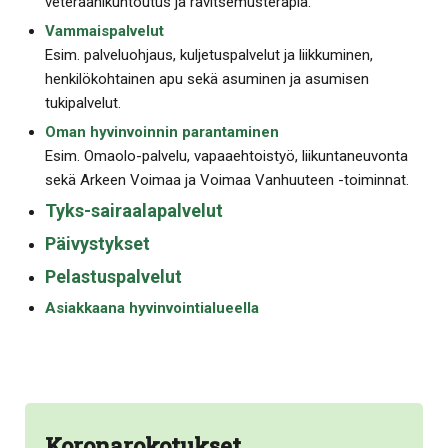
veteraanikuntoutus ja ravitsemusterapia.
Vammaispalvelut
Esim. palveluohjaus, kuljetuspalvelut ja liikkuminen,
henkilökohtainen apu sekä asuminen ja asumisen
tukipalvelut.
Oman hyvinvoinnin parantaminen
Esim. Omaolo-palvelu, vapaaehtoistyö, liikuntaneuvonta
sekä Arkeen Voimaa ja Voimaa Vanhuuteen -toiminnat.
Tyks-sairaalapalvelut
Päivystykset
Pelastuspalvelut
Asiakkaana hyvinvointialueella
Koronarokotukset