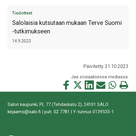
Tiedotteet
Salolaisia kutsutaan mukaan Terve Suomi
-tutkimukseen
14.9.2023
Päivitetty 31.10.2023
Jaa sosiaalisessa mediassa:
Jaa
Jaa
Jaa
Jaa
Jaa
Tulosta
tämä
tämä
tämä
tämä
tämä
tämä
Facebookissa
Twitterissä
LinkedIn:ssä
sähköpostitse
WhatsApp:ss
sivu
Salon kaupunki, PL 77 (Tehdaskatu 2), 24101 SALO
kirjaamo@salo.fi
| puh.
02 7781
| Y-tunnus 0139533-1