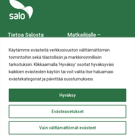
Tietoa Salosta
Matkailijalle –
VisitSalo.fi
Käytämme evästeitä verkkosivuston välttämättömiin
Kirjaamo
toimintoihin sekä tilastollisiin ja markkinoinnillisiin
Muuttajalle – Saloon.fi
tarkoituksiin. Klikkaamalla ‘Hyväksy’ osoitat hyväksyväsi
Aukioloajat ja
kaikkien evästeiden käytön tai voit valita itse haluamasi
yhteystiedot
Työnhakijalle –
evästekategoriat ja päivittää suostumuksesi.
ToihinSaloon.fi
Yhteystietohaku
Hyväksy
Yritykselle – Yrityssalo.fi
Laskutusosoitteet
Evästeasetukset
Sijoitu Saloon – Invest in
ylös
Karttapalvelu
Salo.fi
Takaisin
Vain välttämättömät evästeet