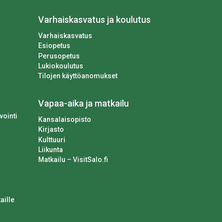
Varhaiskasvatus ja koulutus
Varhaiskasvatus
Esiopetus
Perusopetus
Lukiokoulutus
Tilojen käyttöanomukset
Vapaa-aika ja matkailu
vointi
Kansalaisopisto
Kirjasto
Kulttuuri
Liikunta
Matkailu – VisitSalo.fi
aille