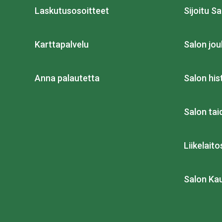
Laskutusosoitteet
Sijoitu Sa
Karttapalvelu
Salon jou
Anna palautetta
Salon his
Salon ta
Liikelait
Salon Ka