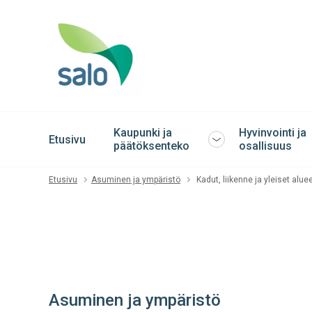
Kaupunki ja
Hyvinvointi ja
Etusivu
Avaa
päätöksenteko
osallisuus
tai
sulje
Etusivu
Asuminen ja ympäristö
Kadut, liikenne ja yleiset alue
alavalikko
Asuminen ja ympäristö