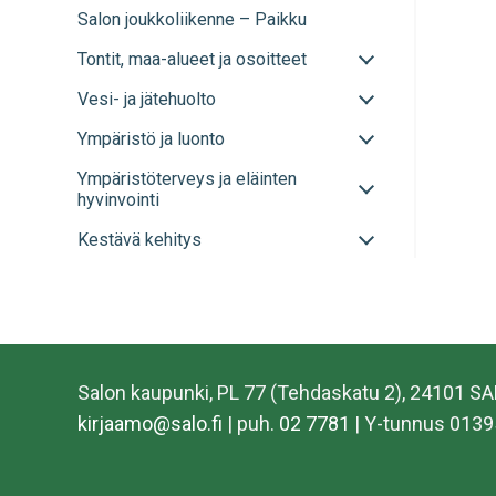
alavalikko
Salon joukkoliikenne – Paikku
sulje
alavalikko
Avaa
Tontit, maa-alueet ja osoitteet
tai
Avaa
Vesi- ja jätehuolto
sulje
tai
alavalikko
Avaa
Ympäristö ja luonto
sulje
tai
alavalikko
Avaa
Ympäristöterveys ja eläinten
sulje
tai
hyvinvointi
alavalikko
sulje
Avaa
Kestävä kehitys
alavalikko
tai
sulje
alavalikko
Salon kaupunki, PL 77 (Tehdaskatu 2), 24101 S
kirjaamo@salo.fi
| puh.
02 7781
| Y-tunnus 0139