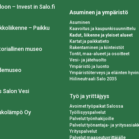
loon – Invest in Salo.fi
Asuminen ja ympäristö
Asuminen
kkoliikenne – Paikku
Kaavoitus ja kaupunkisuunnittelu
Kadut, liikenne ja yleiset alueet
Kartat ja paikkatieto
Rakentaminen ja kiinteistöt
toriallinen museo
Tontit, maa-alueet ja osoitteet
Vesi- ja jätehuolto
Ympäristö ja luonto
idemuseo
Ympäristöterveys ja eläinten hyvin
Hiilineutraali Salo 2035
os Salon Vesi
Työ ja yrittäjyys
Avoimet työpaikat Salossa
ukolämpö Oy
Työllisyyspalvelut
Palvelut työnhakijoille
Palvelut työnantaja- ja yritysasiakk
Yrityspalvelut
Palvelut maaseutuyrittäjälle