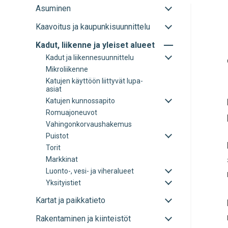
Avaa
Asuminen
tai
Avaa
Kaavoitus ja kaupunkisuunnittelu
sulje
tai
alavalikko
Avaa
Kadut, liikenne ja yleiset alueet
sulje
tai
alavalikko
Avaa
Kadut ja liikennesuunnittelu
sulje
tai
Mikroliikenne
alavalikko
sulje
Katujen käyttöön liittyvät lupa-
alavalikko
asiat
Avaa
Katujen kunnossapito
tai
Romuajoneuvot
sulje
Vahingonkorvaushakemus
alavalikko
Avaa
Puistot
tai
Torit
sulje
Markkinat
alavalikko
Avaa
Luonto-, vesi- ja viheralueet
tai
Avaa
Yksityistiet
sulje
tai
alavalikko
sulje
Avaa
Kartat ja paikkatieto
alavalikko
tai
Avaa
Rakentaminen ja kiinteistöt
sulje
tai