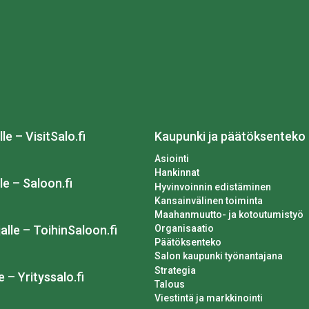
lle – VisitSalo.fi
Kaupunki ja päätöksenteko
Asiointi
Hankinnat
le – Saloon.fi
Hyvinvoinnin edistäminen
Kansainvälinen toiminta
Maahanmuutto- ja kotoutumistyö
Organisaatio
alle – ToihinSaloon.fi
Päätöksenteko
Salon kaupunki työnantajana
Strategia
e – Yrityssalo.fi
Talous
Viestintä ja markkinointi