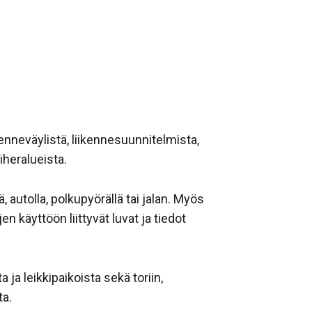
ikenneväylistä, liikennesuunnitelmista,
viheralueista.
ä, autolla, polkupyörällä tai jalan. Myös
n käyttöön liittyvät luvat ja tiedot
 ja leikkipaikoista sekä toriin,
ta.