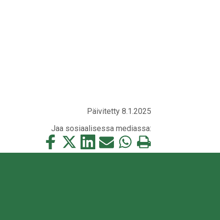
Päivitetty 8.1.2025
Jaa sosiaalisessa mediassa:
Jaa
Jaa
Jaa
Jaa
Jaa
Tulosta
tämä
tämä
tämä
tämä
tämä
tämä
Facebookissa
Twitterissä
LinkedIn:ssä
sähköpostitse
WhatsApp:ssa
sivu