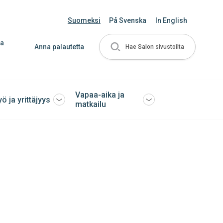
Suomeksi
På Svenska
In English
ja
Anna palautetta
Hae Salon sivustoilta
Vapaa-aika ja
yö ja yrittäjyys
Avaa
Avaa
matkailu
tai
tai
sulje
sulje
ko
alavalikko
alavalikko