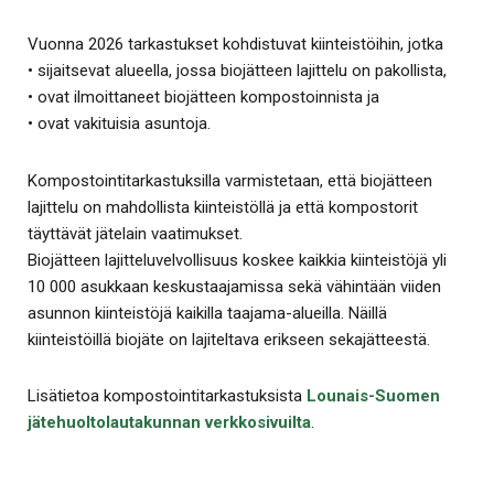
Vuonna 2026 tarkastukset kohdistuvat kiinteistöihin, jotka
• sijaitsevat alueella, jossa biojätteen lajittelu on pakollista,
• ovat ilmoittaneet biojätteen kompostoinnista ja
• ovat vakituisia asuntoja.
Kompostointitarkastuksilla varmistetaan, että biojätteen
lajittelu on mahdollista kiinteistöllä ja että kompostorit
täyttävät jätelain vaatimukset.
Biojätteen lajitteluvelvollisuus koskee kaikkia kiinteistöjä yli
10 000 asukkaan keskustaajamissa sekä vähintään viiden
asunnon kiinteistöjä kaikilla taajama-alueilla. Näillä
kiinteistöillä biojäte on lajiteltava erikseen sekajätteestä.
Lisätietoa kompostointitarkastuksista
Lounais-Suomen
jätehuoltolautakunnan verkkosivuilta
.