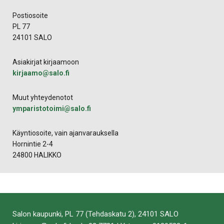
Postiosoite
PL 77
24101 SALO
Asiakirjat kirjaamoon
kirjaamo​@​salo.​fi
Muut yhteydenotot
ymparistotoimi@salo.fi
Käyntiosoite, vain ajanvarauksella
Hornintie 2-4
24800 HALIKKO
Salon kaupunki, PL 77 (Tehdaskatu 2), 24101 SALO