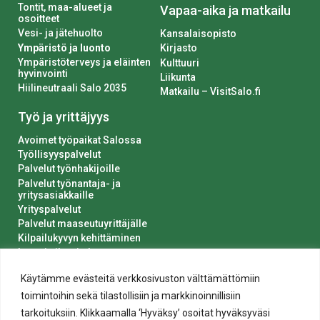
Tontit, maa-alueet ja
Vapaa-aika ja matkailu
osoitteet
Vesi- ja jätehuolto
Kansalaisopisto
Ympäristö ja luonto
Kirjasto
Ympäristöterveys ja eläinten
Kulttuuri
hyvinvointi
Liikunta
Hiilineutraali Salo 2035
Matkailu – VisitSalo.fi
Työ ja yrittäjyys
Avoimet työpaikat Salossa
Työllisyyspalvelut
Palvelut työnhakijoille
Palvelut työnantaja- ja
yritysasiakkaille
Yrityspalvelut
Palvelut maaseutuyrittäjälle
Kilpailukyvyn kehittäminen
Luvat ja ilmoitukset
Kaupungin hankinnat
Käytämme evästeitä verkkosivuston välttämättömiin
toimintoihin sekä tilastollisiin ja markkinoinnillisiin
tarkoituksiin. Klikkaamalla ‘Hyväksy’ osoitat hyväksyväsi