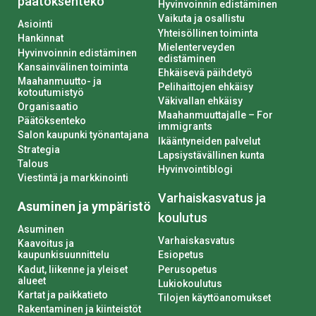
päätöksenteko
Hyvinvoinnin edistäminen
Vaikuta ja osallistu
Asiointi
Yhteisöllinen toiminta
Hankinnat
Mielenterveyden
Hyvinvoinnin edistäminen
edistäminen
Kansainvälinen toiminta
Ehkäisevä päihdetyö
Maahanmuutto- ja
Pelihaittojen ehkäisy
kotoutumistyö
Väkivallan ehkäisy
Organisaatio
Maahanmuuttajalle – For
Päätöksenteko
immigrants
Salon kaupunki työnantajana
Ikääntyneiden palvelut
Strategia
Lapsiystävällinen kunta
Talous
Hyvinvointiblogi
Viestintä ja markkinointi
Varhaiskasvatus ja
Asuminen ja ympäristö
koulutus
Asuminen
Varhaiskasvatus
Kaavoitus ja
kaupunkisuunnittelu
Esiopetus
Kadut, liikenne ja yleiset
Perusopetus
alueet
Lukiokoulutus
Kartat ja paikkatieto
Tilojen käyttöanomukset
Rakentaminen ja kiinteistöt