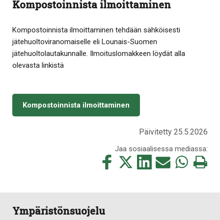
Kompostoinnista ilmoittaminen
Kompostoinnista ilmoittaminen tehdään sähköisesti
jätehuoltoviranomaiselle eli Lounais-Suomen
jätehuoltolautakunnalle. Ilmoituslomakkeen löydät alla
olevasta linkistä
Kompostoinnista ilmoittaminen
Päivitetty 25.5.2026
Jaa sosiaalisessa mediassa:
Jaa
Jaa
Jaa
Jaa
Jaa
Tulosta
tämä
tämä
tämä
tämä
tämä
tämä
Facebookissa
Twitterissä
LinkedIn:ssä
sähköpostitse
WhatsApp:ss
sivu
Ympäristönsuojelu