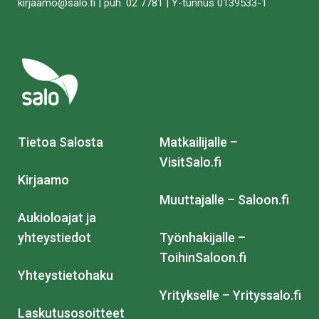
kirjaamo@salo.fi
| puh.
02 7781
| Y-tunnus 0139533-1
Tietoa Salosta
Matkailijalle –
VisitSalo.fi
Kirjaamo
Muuttajalle – Saloon.fi
Aukioloajat ja
yhteystiedot
Työnhakijalle –
ToihinSaloon.fi
Yhteystietohaku
Yritykselle – Yrityssalo.fi
Laskutusosoitteet