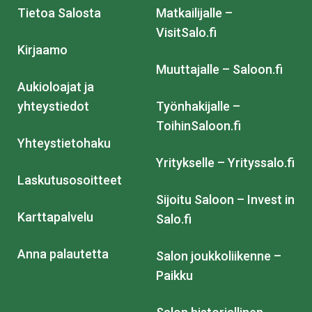
Tietoa Salosta
Matkailijalle –
VisitSalo.fi
Kirjaamo
Muuttajalle – Saloon.fi
Aukioloajat ja
yhteystiedot
Työnhakijalle –
ToihinSaloon.fi
Yhteystietohaku
Yritykselle – Yrityssalo.fi
Laskutusosoitteet
Sijoitu Saloon – Invest in
Karttapalvelu
Salo.fi
Anna palautetta
Salon joukkoliikenne –
Paikku