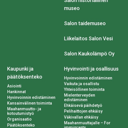
Salon historiallinen
museo
Salon taidemuseo
Liikelaitos Salon Vesi
Salon Kaukolämpö Oy
Kaupunki ja
Hyvinvointi ja osallisuus
päätöksenteko
Hyvinvoinnin edistäminen
Vaikuta ja osallistu
Asiointi
Yhteisöllinen toiminta
Hankinnat
Mielenterveyden
Hyvinvoinnin edistäminen
edistäminen
Kansainvälinen toiminta
Ehkäisevä päihdetyö
Maahanmuutto- ja
Pelihaittojen ehkäisy
kotoutumistyö
Väkivallan ehkäisy
Organisaatio
Maahanmuuttajalle – For
Päätöksenteko
immigrants