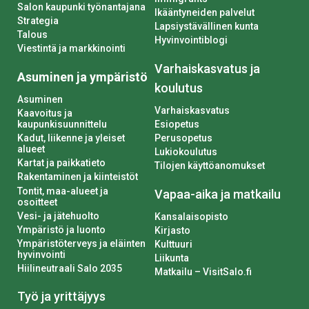
Salon kaupunki työnantajana
Ikääntyneiden palvelut
Strategia
Lapsiystävällinen kunta
Talous
Hyvinvointiblogi
Viestintä ja markkinointi
Varhaiskasvatus ja
Asuminen ja ympäristö
koulutus
Asuminen
Varhaiskasvatus
Kaavoitus ja
kaupunkisuunnittelu
Esiopetus
Kadut, liikenne ja yleiset
Perusopetus
alueet
Lukiokoulutus
Kartat ja paikkatieto
Tilojen käyttöanomukset
Rakentaminen ja kiinteistöt
Tontit, maa-alueet ja
Vapaa-aika ja matkailu
osoitteet
Vesi- ja jätehuolto
Kansalaisopisto
Ympäristö ja luonto
Kirjasto
Ympäristöterveys ja eläinten
Kulttuuri
hyvinvointi
Liikunta
Hiilineutraali Salo 2035
Matkailu – VisitSalo.fi
Työ ja yrittäjyys