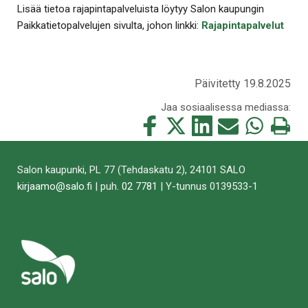
Lisää tietoa rajapintapalveluista löytyy Salon kaupungin
Paikkatietopalvelujen sivulta, johon linkki:
Rajapintapalvelut
Päivitetty 19.8.2025
Jaa sosiaalisessa mediassa:
Jaa
Jaa
Jaa
Jaa
Jaa
Tulosta
tämä
tämä
tämä
tämä
tämä
tämä
Facebookissa
Twitterissä
LinkedIn:ssä
sähköpostitse
WhatsApp:ss
sivu
Salon kaupunki, PL 77 (Tehdaskatu 2), 24101 SALO
kirjaamo@salo.fi
| puh.
02 7781
| Y-tunnus 0139533-1