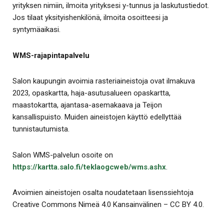
yrityksen nimiin, ilmoita yrityksesi y-tunnus ja laskutustiedot.
Jos tilaat yksityishenkilönä, ilmoita osoitteesi ja
syntymäaikasi.
WMS-rajapintapalvelu
Salon kaupungin avoimia rasteriaineistoja ovat ilmakuva
2023, opaskartta, haja-asutusalueen opaskartta,
maastokartta, ajantasa-asemakaava ja Teijon
kansallispuisto. Muiden aineistojen käyttö edellyttää
tunnistautumista.
Salon WMS-palvelun osoite on
https://kartta.salo.fi/teklaogcweb/wms.ashx
.
Avoimien aineistojen osalta noudatetaan lisenssiehtoja
Creative Commons Nimeä 4.0 Kansainvälinen – CC BY 4.0.