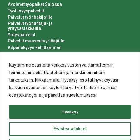
Avoimet työpaikat Salossa
Työllisyyspalvelut
Palvelut työnhakijoille
Palvelut työnantaja- ja
yritysasiakkaille
Yrityspalvelut
Palvelut maaseutuyrittäjälle
Kilpailukyvyn kehittäminen
Luvat ja ilmoitukset
Kaupungin hankinnat
Käytämme evästeitä verkkosivuston välttämättömiin
toimintoihin sekä tilastollisiin ja markkinoinnillisiin
tarkoituksiin. Klikkaamalla ‘Hyväksy’ osoitat hyväksyväsi
kaikkien evästeiden käytön tai voit valita itse haluamasi
evästekategoriat ja päivittää suostumuksesi.
Tietosuoja
Hyväksy
Evästeiden käyttö
Saavutettavuusseloste
Evästeasetukset
ylös
© 2020 Salon kaupunki