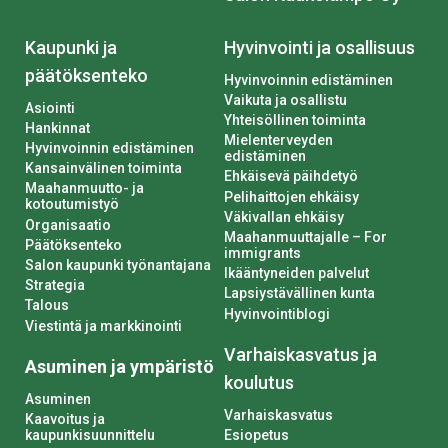
Kaupunki ja
Hyvinvointi ja osallisuus
päätöksenteko
Hyvinvoinnin edistäminen
Vaikuta ja osallistu
Asiointi
Yhteisöllinen toiminta
Hankinnat
Mielenterveyden
Hyvinvoinnin edistäminen
edistäminen
Kansainvälinen toiminta
Ehkäisevä päihdetyö
Maahanmuutto- ja
Pelihaittojen ehkäisy
kotoutumistyö
Väkivallan ehkäisy
Organisaatio
Maahanmuuttajalle – For
Päätöksenteko
immigrants
Salon kaupunki työnantajana
Ikääntyneiden palvelut
Strategia
Lapsiystävällinen kunta
Talous
Hyvinvointiblogi
Viestintä ja markkinointi
Varhaiskasvatus ja
Asuminen ja ympäristö
koulutus
Asuminen
Varhaiskasvatus
Kaavoitus ja
kaupunkisuunnittelu
Esiopetus