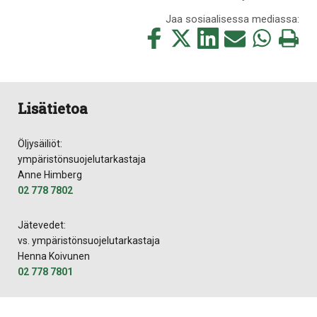
Jaa sosiaalisessa mediassa:
Jaa
Jaa
Jaa
Jaa
Jaa
Tulosta
tämä
tämä
tämä
tämä
tämä
tämä
Facebookissa
Twitterissä
LinkedIn:ssä
sähköpostitse
WhatsApp:ss
sivu
Lisätietoa
Öljysäiliöt:
ympäristönsuojelutarkastaja
Anne Himberg
02 778 7802
Jätevedet:
vs. ympäristönsuojelutarkastaja
Henna Koivunen
02 778 7801