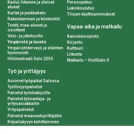
Kadut, liikenne ja yleiset
Perusopetus
alueet
Lukiokoulutus
Kartat ja paikkatieto
Tilojen käyttöanomukset
Rakentaminen ja kiinteistöt
Tontit, maa-alueet ja
Vapaa-aika ja matkailu
osoitteet
Vesi- ja jätehuolto
Kansalaisopisto
Ympäristö ja luonto
Kirjasto
Ympäristöterveys ja eläinten
Kulttuuri
hyvinvointi
Liikunta
Hiilineutraali Salo 2035
Matkailu – VisitSalo.fi
Työ ja yrittäjyys
Avoimet työpaikat Salossa
Työllisyyspalvelut
Palvelut työnhakijoille
Palvelut työnantaja- ja
yritysasiakkaille
Yrityspalvelut
Palvelut maaseutuyrittäjälle
Kilpailukyvyn kehittäminen
Luvat ja ilmoitukset
Kaupungin hankinnat