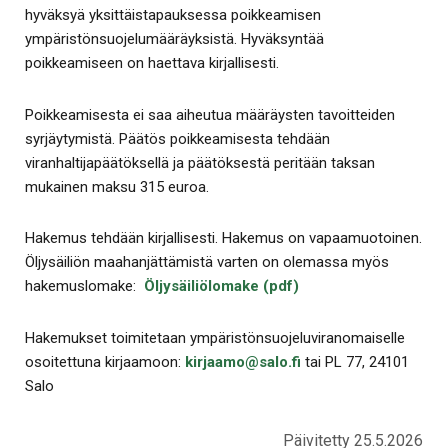
hyväksyä yksittäistapauksessa poikkeamisen
ympäristönsuojelumääräyksistä. Hyväksyntää
poikkeamiseen on haettava kirjallisesti.
Poikkeamisesta ei saa aiheutua määräysten tavoitteiden
syrjäytymistä. Päätös poikkeamisesta tehdään
viranhaltijapäätöksellä ja päätöksestä peritään taksan
mukainen maksu 315 euroa.
Hakemus tehdään kirjallisesti. Hakemus on vapaamuotoinen.
Öljysäiliön maahanjättämistä varten on olemassa myös
hakemuslomake:
Öljysäiliölomake (pdf)
Hakemukset toimitetaan ympäristönsuojeluviranomaiselle
osoitettuna kirjaamoon:
kirjaamo@salo.fi
tai PL 77, 24101
Salo
Päivitetty 25.5.2026