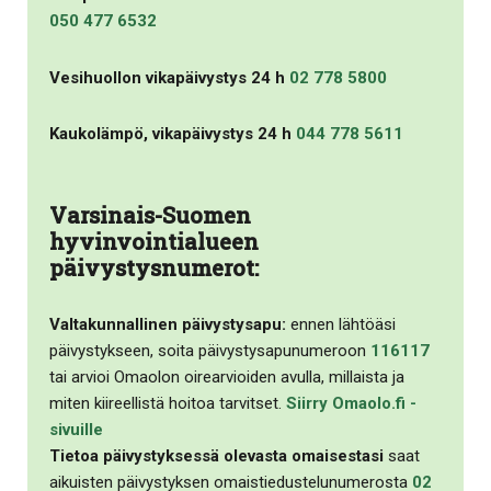
050 477 6532
Vesihuollon vikapäivystys 24 h
02 778 5800
Kaukolämpö, vikapäivystys 24 h
044 778 5611
Varsinais-Suomen
hyvinvointialueen
päivystysnumerot:
Valtakunnallinen päivystysapu:
ennen lähtöäsi
päivystykseen, soita päivystysapunumeroon
116117
tai arvioi Omaolon oirearvioiden avulla, millaista ja
miten kiireellistä hoitoa tarvitset.
Siirry Omaolo.fi -
sivuille
Tietoa päivystyksessä olevasta omaisestasi
saat
aikuisten päivystyksen omaistiedustelunumerosta
02