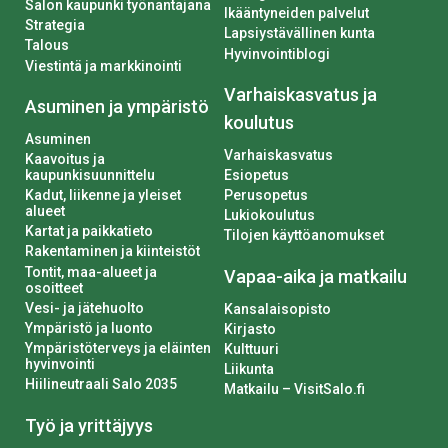
Salon kaupunki työnantajana
Ikääntyneiden palvelut
Strategia
Lapsiystävällinen kunta
Talous
Hyvinvointiblogi
Viestintä ja markkinointi
Varhaiskasvatus ja
Asuminen ja ympäristö
koulutus
Asuminen
Varhaiskasvatus
Kaavoitus ja
kaupunkisuunnittelu
Esiopetus
Kadut, liikenne ja yleiset
Perusopetus
alueet
Lukiokoulutus
Kartat ja paikkatieto
Tilojen käyttöanomukset
Rakentaminen ja kiinteistöt
Tontit, maa-alueet ja
Vapaa-aika ja matkailu
osoitteet
Vesi- ja jätehuolto
Kansalaisopisto
Ympäristö ja luonto
Kirjasto
Ympäristöterveys ja eläinten
Kulttuuri
hyvinvointi
Liikunta
Hiilineutraali Salo 2035
Matkailu – VisitSalo.fi
Työ ja yrittäjyys