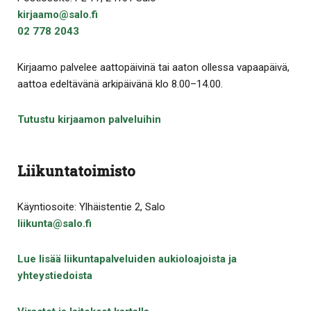
kirjaamo@salo.fi
02 778 2043
Kirjaamo palvelee aattopäivinä tai aaton ollessa vapaapäivä,
aattoa edeltävänä arkipäivänä klo 8.00–14.00.
Tutustu kirjaamon palveluihin
Liikuntatoimisto
Käyntiosoite: Ylhäistentie 2, Salo
liikunta@salo.fi
Lue lisää liikuntapalveluiden aukioloajoista ja
yhteystiedoista