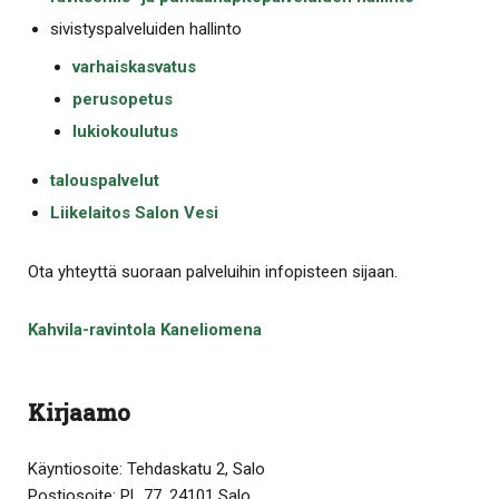
sivistyspalveluiden hallinto
varhaiskasvatus
perusopetus
lukiokoulutus
talouspalvelut
Liikelaitos Salon Vesi
Ota yhteyttä suoraan palveluihin infopisteen sijaan.
Kahvila-ravintola Kaneliomena
Kirjaamo
Käyntiosoite: Tehdaskatu 2, Salo
Postiosoite: PL 77, 24101 Salo