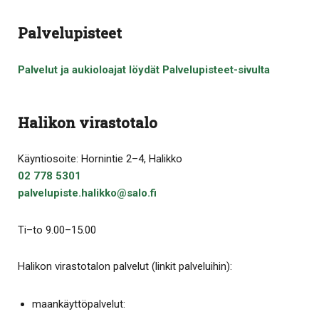
Palvelupisteet
Palvelut ja aukioloajat löydät Palvelupisteet-sivulta
Halikon virastotalo
Käyntiosoite: Hornintie 2–4, Halikko
02 778 5301
palvelupiste.halikko@salo.fi
Ti–to 9.00–15.00
Halikon virastotalon palvelut (linkit palveluihin):
maankäyttöpalvelut: