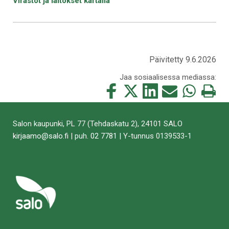
Virastot ja laitokset kartalla
Päivitetty 9.6.2026
Jaa sosiaalisessa mediassa:
Jaa
Jaa
Jaa
Jaa
Jaa
Tulosta
tämä
tämä
tämä
tämä
tämä
tämä
Facebookissa
Twitterissä
LinkedIn:ssä
sähköpostitse
WhatsApp:ss
sivu
Salon kaupunki, PL 77 (Tehdaskatu 2), 24101 SALO
kirjaamo@salo.fi
| puh.
02 7781
| Y-tunnus 0139533-1