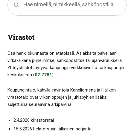
Virastot
Osa henkilökunnasta on etätöissä. Asiakkaita palvellaan
virka-aikana puhelimitse, sähköpostitse tai ajanvarauksella.
Yhteystiedot löytyvät kaupungin verkkosivuilta tai kaupungin
keskuksesta (
02 7781
).
Kaupungintalo, kahvila-ravintola Kaneliomena ja Halikon
virastotalo ovat viikonloppujen ja juhlapyhien lisäksi
suljettuina seuraavina arkipäivinä:
2.4.2026 kiirastorstai
15.5.2026 helatorstain jälkeinen perjantai