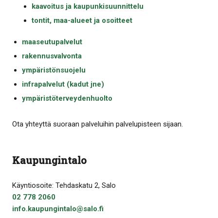
kaavoitus ja kaupunkisuunnittelu
tontit, maa-alueet ja osoitteet
maaseutupalvelut
rakennusvalvonta
ympäristönsuojelu
infrapalvelut (kadut jne)
ympäristöterveydenhuolto
Ota yhteyttä suoraan palveluihin palvelupisteen sijaan.
Kaupungintalo
Käyntiosoite: Tehdaskatu 2, Salo
02 778 2060
info.kaupungintalo@salo.fi