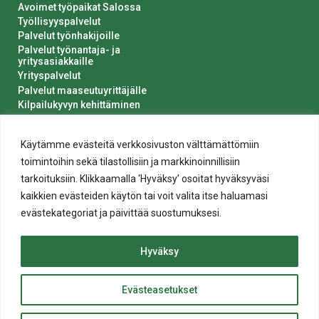
Avoimet työpaikat Salossa
Työllisyyspalvelut
Palvelut työnhakijoille
Palvelut työnantaja- ja
yritysasiakkaille
Yrityspalvelut
Palvelut maaseutuyrittäjälle
Kilpailukyvyn kehittäminen
Luvat ja ilmoitukset
Kaupungin hankinnat
Käytämme evästeitä verkkosivuston välttämättömiin
toimintoihin sekä tilastollisiin ja markkinoinnillisiin
tarkoituksiin. Klikkaamalla ‘Hyväksy’ osoitat hyväksyväsi
kaikkien evästeiden käytön tai voit valita itse haluamasi
evästekategoriat ja päivittää suostumuksesi.
Tietosuoja
Hyväksy
Evästeiden käyttö
Saavutettavuusseloste
Evästeasetukset
ylös
© 2020 Salon kaupunki