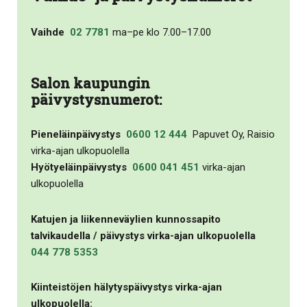
Vaihde
02 7781
ma–pe klo 7.00–17.00
Salon kaupungin
päivystysnumerot:
Pieneläinpäivystys
0600 12 444
Papuvet Oy, Raisio
virka-ajan ulkopuolella
Hyötyeläinpäivystys
0600 041 451
virka-ajan
ulkopuolella
Katujen ja liikenneväylien kunnossapito
talvikaudella / päivystys virka-ajan ulkopuolella
044 778 5353
Kiinteistöjen hälytyspäivystys virka-ajan
ulkopuolella: