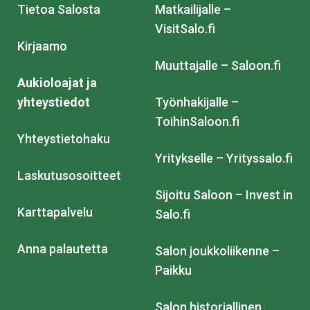
Tietoa Salosta
Matkailijalle –
VisitSalo.fi
Kirjaamo
Muuttajalle – Saloon.fi
Aukioloajat ja
yhteystiedot
Työnhakijalle –
ToihinSaloon.fi
Yhteystietohaku
Yritykselle – Yrityssalo.fi
Laskutusosoitteet
Sijoitu Saloon – Invest in
Karttapalvelu
Salo.fi
Anna palautetta
Salon joukkoliikenne –
Paikku
Salon historiallinen