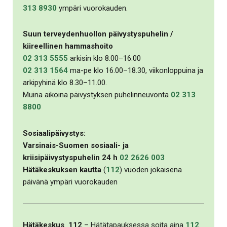
313 8930
ympäri vuorokauden.
Suun terveydenhuollon päivystyspuhelin /
kiireellinen hammashoito
02 313 5555
arkisin klo 8.00–16.00
02 313 1564
ma-pe klo 16.00–18.30, viikonloppuina ja
arkipyhinä klo 8.30–11.00.
Muina aikoina päivystyksen puhelinneuvonta
02 313
8800
Sosiaalipäivystys:
Varsinais-Suomen sosiaali- ja
kriisipäivystyspuhelin 24 h
02 2626 003
Hätäkeskuksen kautta
(
112
) vuoden jokaisena
päivänä ympäri vuorokauden
Hätäkeskus 112
– Hätätapauksessa soita aina
112