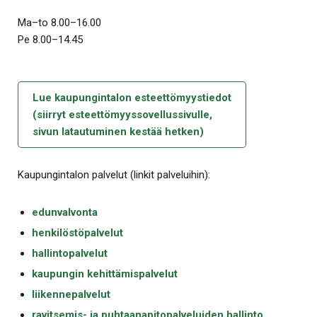
Ma–to 8.00–16.00
Pe 8.00–14.45
Lue kaupungintalon esteettömyystiedot
(siirryt esteettömyyssovellussivulle,
sivun latautuminen kestää hetken)
Kaupungintalon palvelut (linkit palveluihin):
edunvalvonta
henkilöstöpalvelut
hallintopalvelut
kaupungin kehittämispalvelut
liikennepalvelut
ravitsemis- ja puhtaanapitopalveluiden hallinto