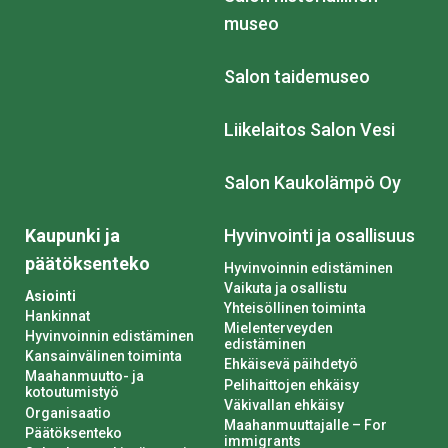
museo
Salon taidemuseo
Liikelaitos Salon Vesi
Salon Kaukolämpö Oy
Kaupunki ja
Hyvinvointi ja osallisuus
päätöksenteko
Hyvinvoinnin edistäminen
Vaikuta ja osallistu
Asiointi
Yhteisöllinen toiminta
Hankinnat
Mielenterveyden
Hyvinvoinnin edistäminen
edistäminen
Kansainvälinen toiminta
Ehkäisevä päihdetyö
Maahanmuutto- ja
Pelihaittojen ehkäisy
kotoutumistyö
Väkivallan ehkäisy
Organisaatio
Maahanmuuttajalle – For
Päätöksenteko
immigrants