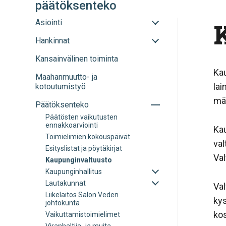
päätöksenteko
Avaa
Asiointi
tai
Avaa
Hankinnat
sulje
tai
alavalikko
Kansainvälinen toiminta
sulje
alavalikko
Ka
Maahanmuutto- ja
lai
kotoutumistyö
mä
Avaa
Päätöksenteko
tai
Päätösten vaikutusten
sulje
ennakkoarviointi
Ka
alavalikko
Toimielimien kokouspäivät
val
Esityslistat ja pöytäkirjat
Val
Kaupunginvaltuusto
Avaa
Kaupunginhallitus
tai
Avaa
Lautakunnat
Va
sulje
tai
Liikelaitos Salon Veden
alavalikko
sulje
kys
johtokunta
alavalikko
ko
Vaikuttamistoimielimet