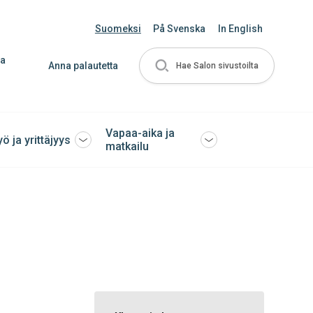
Suomeksi
På Svenska
In English
ja
Anna palautetta
Hae Salon sivustoilta
Vapaa-aika ja
yö ja yrittäjyys
Avaa
Avaa
matkailu
tai
tai
sulje
sulje
ko
alavalikko
alavalikko