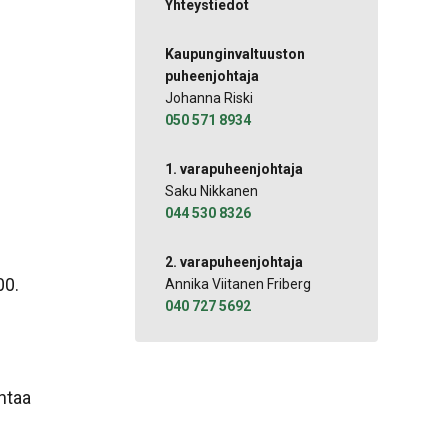
Yhteystiedot
o
Kaupunginvaltuuston
puheenjohtaja
Johanna Riski
050 571 8934
1. varapuheenjohtaja
Saku Nikkanen
044 530 8326
2. varapuheenjohtaja
00.
Annika Viitanen Friberg
040 727 5692
intaa