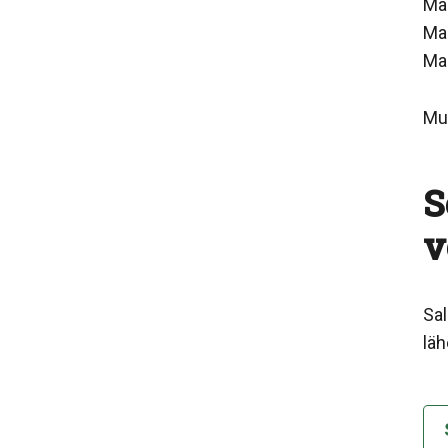
Ma
Ma
Ma 
Muu
S
v
Sa
lä