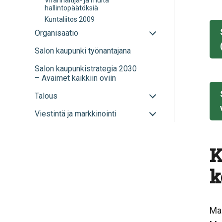
Viranhaltija- ja muita
hallintopäätöksiä
Kuntaliitos 2009
Avaa
Organisaatio
tai
Salon kaupunki työnantajana
sulje
alavalikko
Salon kaupunkistrategia 2030
– Avaimet kaikkiin oviin
Avaa
Talous
tai
Avaa
Viestintä ja markkinointi
sulje
tai
alavalikko
sulje
alavalikko
K
k
Ma