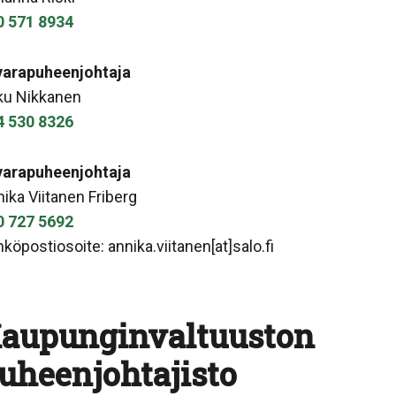
0 571 8934
 varapuheenjohtaja
ku Nikkanen
4 530 8326
 varapuheenjohtaja
ika Viitanen Friberg
0 727 5692
köpostiosoite: annika.viitanen[at]salo.fi
aupunginvaltuuston
uheenjohtajisto