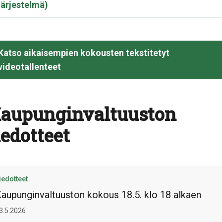
järjestelmä)
Katso aikaisempien kokousten tekstitetyt
videotallenteet
aupunginvaltuuston
iedotteet
iedotteet
aupunginvaltuuston kokous 18.5. klo 18 alkaen
3.5.2026