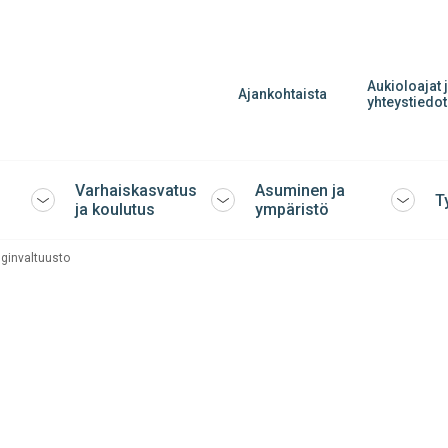
Aukioloajat 
Ajankohtaista
yhteystiedot
Varhaiskasvatus
Asuminen ja
T
Avaa
Avaa
Avaa
ja koulutus
ympäristö
tai
tai
tai
sulje
sulje
sulje
ginvaltuusto
alavalikko
alavalikko
alavalik