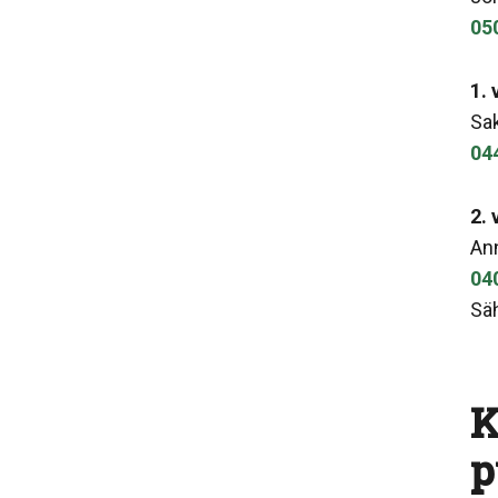
05
1.
Sa
04
2.
Ann
04
Säh
K
p