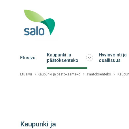
Kaupunki ja
Hyvinvointi ja
Etusivu
Avaa
päätöksenteko
osallisuus
tai
sulje
Etusivu
Kaupunki ja päätöksenteko
Päätöksenteko
Kaupun
alavalikko
Kaupunki ja