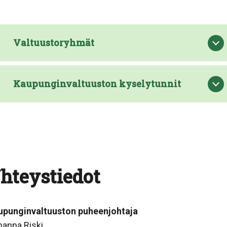
Valtuustoryhmät
Kaupunginvaltuuston kyselytunnit
hteystiedot
upunginvaltuuston puheenjohtaja
hanna Riski