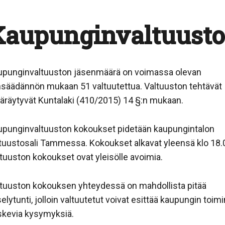
Kaupunginvaltuust
upunginvaltuuston jäsenmäärä on voimassa olevan
nsäädännön mukaan 51 valtuutettua. Valtuuston tehtävät
äräytyvät Kuntalaki (410/2015) 14 §:n mukaan.
upunginvaltuuston kokoukset pidetään kaupungintalon
tuustosali Tammessa. Kokoukset alkavat yleensä klo 18.
tuuston kokoukset ovat yleisölle avoimia.
ltuuston kokouksen yhteydessä on mahdollista pitää
elytunti, jolloin valtuutetut voivat esittää kaupungin toim
skevia kysymyksiä.