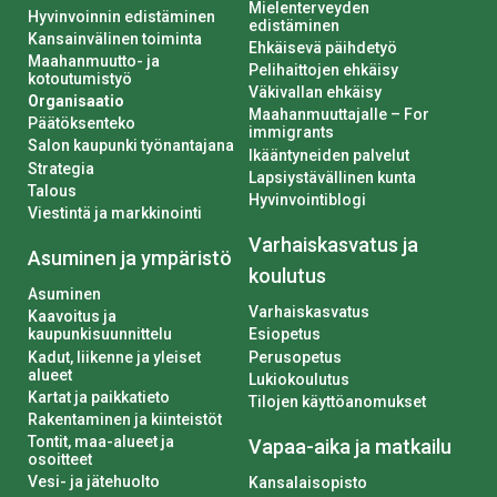
Mielenterveyden
Hyvinvoinnin edistäminen
edistäminen
Kansainvälinen toiminta
Ehkäisevä päihdetyö
Maahanmuutto- ja
Pelihaittojen ehkäisy
kotoutumistyö
Väkivallan ehkäisy
Organisaatio
Maahanmuuttajalle – For
Päätöksenteko
immigrants
Salon kaupunki työnantajana
Ikääntyneiden palvelut
Strategia
Lapsiystävällinen kunta
Talous
Hyvinvointiblogi
Viestintä ja markkinointi
Varhaiskasvatus ja
Asuminen ja ympäristö
koulutus
Asuminen
Varhaiskasvatus
Kaavoitus ja
kaupunkisuunnittelu
Esiopetus
Kadut, liikenne ja yleiset
Perusopetus
alueet
Lukiokoulutus
Kartat ja paikkatieto
Tilojen käyttöanomukset
Rakentaminen ja kiinteistöt
Tontit, maa-alueet ja
Vapaa-aika ja matkailu
osoitteet
Vesi- ja jätehuolto
Kansalaisopisto