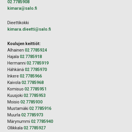
02 7785908
kimara@salo.fi
Dieettikokki
kimara.dieetti@salo.fi
Koulujen keittiöt:
Alhainen
02 7785924
Hajala
02 7785918
Hermanni
02 7785919
Hähkänä
02 7785970
Inkere
02 7785966
Kaivola
02 7785968
Komisuo
02 7785951
Kuusjoki
02 7785953
Moisio
02 7785930
Mustamäki
02 7785916
Muurla
02 7785973
Märynummi
02 7785940
Ollikkala
02 7785927