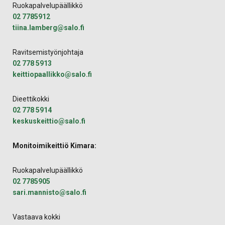
Ruokapalvelupäällikkö
02 7785912
tiina.lamberg@salo.fi
Ravitsemistyönjohtaja
02 778 5913
keittiopaallikko@salo.fi
Dieettikokki
02 778 5914
keskuskeittio@salo.fi
Monitoimikeittiö Kimara:
Ruokapalvelupäällikkö
02 7785905
sari.mannisto@salo.fi
Vastaava kokki