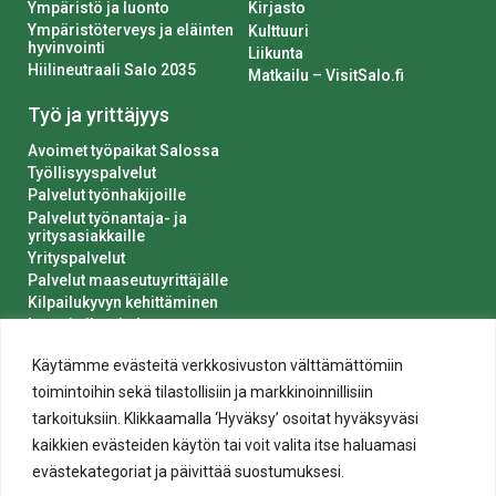
Ympäristö ja luonto
Kirjasto
Ympäristöterveys ja eläinten
Kulttuuri
hyvinvointi
Liikunta
Hiilineutraali Salo 2035
Matkailu – VisitSalo.fi
Työ ja yrittäjyys
Avoimet työpaikat Salossa
Työllisyyspalvelut
Palvelut työnhakijoille
Palvelut työnantaja- ja
yritysasiakkaille
Yrityspalvelut
Palvelut maaseutuyrittäjälle
Kilpailukyvyn kehittäminen
Luvat ja ilmoitukset
Kaupungin hankinnat
Käytämme evästeitä verkkosivuston välttämättömiin
toimintoihin sekä tilastollisiin ja markkinoinnillisiin
tarkoituksiin. Klikkaamalla ‘Hyväksy’ osoitat hyväksyväsi
kaikkien evästeiden käytön tai voit valita itse haluamasi
evästekategoriat ja päivittää suostumuksesi.