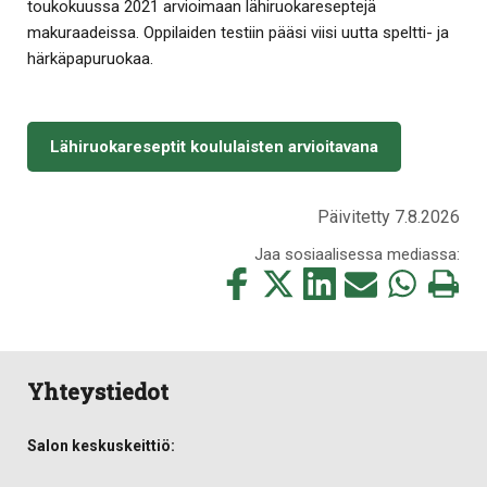
toukokuussa 2021 arvioimaan lähiruokareseptejä
makuraadeissa. Oppilaiden testiin pääsi viisi uutta speltti- ja
härkäpapuruokaa.
Lähiruokareseptit koululaisten arvioitavana
Päivitetty 7.8.2026
Jaa sosiaalisessa mediassa:
Jaa
Jaa
Jaa
Jaa
Jaa
Tulosta
tämä
tämä
tämä
tämä
tämä
tämä
Facebookissa
Twitterissä
LinkedIn:ssä
sähköpostitse
WhatsApp:ss
sivu
Yhteystiedot
Salon keskuskeittiö: