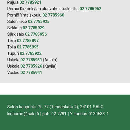
Pajula
02 7785921
Perniö Kirkonkylän aluevalmistuskeittiö
02 7785962
Perniö Yhteiskoulu
02 7785960
Salon lukio
02 7785925
Sirkkula
02 7785929
Särkisalo
02 7785956
Teijo
02 7785897
Toija
02 7785995
Tupuri
02 7785922
Uskela
02 7785931
(Anjala)
Uskela
02 7785926
(Kavila)
Vaskio
02 7785941
Salon kaupunki, PL 77 (Tehdaskatu 2), 24101 SALO
kirjaamo@salo.fi
| puh.
02 7781
| Y-tunnus 0139533-1