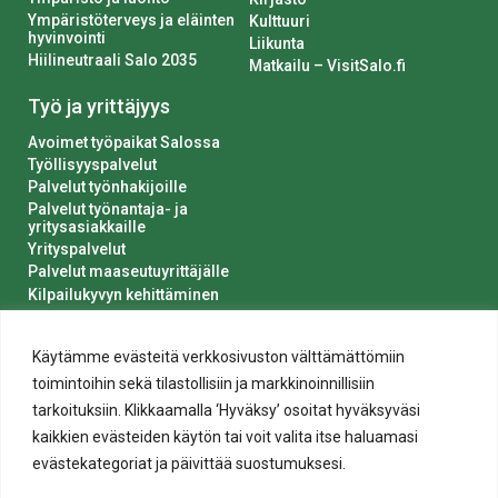
Ympäristöterveys ja eläinten
Kulttuuri
hyvinvointi
Liikunta
Hiilineutraali Salo 2035
Matkailu – VisitSalo.fi
Työ ja yrittäjyys
Avoimet työpaikat Salossa
Työllisyyspalvelut
Palvelut työnhakijoille
Palvelut työnantaja- ja
yritysasiakkaille
Yrityspalvelut
Palvelut maaseutuyrittäjälle
Kilpailukyvyn kehittäminen
Luvat ja ilmoitukset
Kaupungin hankinnat
Käytämme evästeitä verkkosivuston välttämättömiin
toimintoihin sekä tilastollisiin ja markkinoinnillisiin
tarkoituksiin. Klikkaamalla ‘Hyväksy’ osoitat hyväksyväsi
kaikkien evästeiden käytön tai voit valita itse haluamasi
evästekategoriat ja päivittää suostumuksesi.