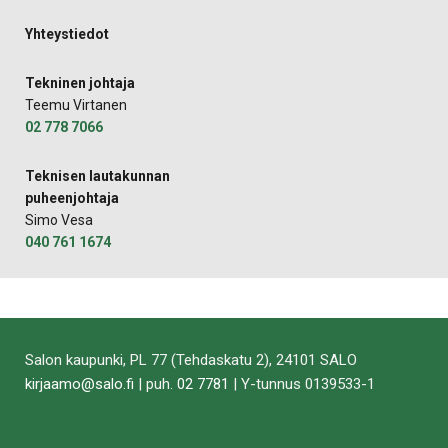
Yhteystiedot
Tekninen johtaja
Teemu Virtanen
02 778 7066
Teknisen lautakunnan
puheenjohtaja
Simo Vesa
040 761 1674
Salon kaupunki, PL 77 (Tehdaskatu 2), 24101 SALO
kirjaamo@salo.fi
| puh.
02 7781
| Y-tunnus 0139533-1