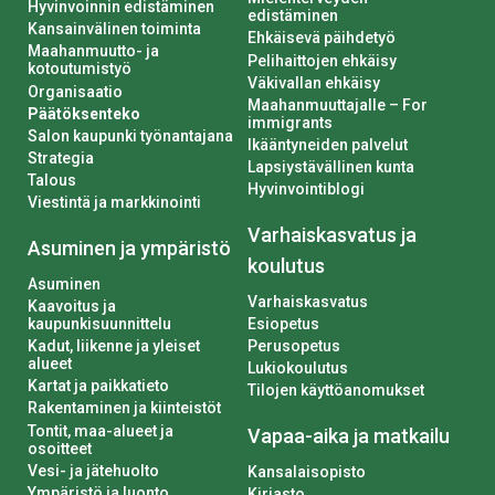
Hyvinvoinnin edistäminen
edistäminen
Kansainvälinen toiminta
Ehkäisevä päihdetyö
Maahanmuutto- ja
Pelihaittojen ehkäisy
kotoutumistyö
Väkivallan ehkäisy
Organisaatio
Maahanmuuttajalle – For
Päätöksenteko
immigrants
Salon kaupunki työnantajana
Ikääntyneiden palvelut
Strategia
Lapsiystävällinen kunta
Talous
Hyvinvointiblogi
Viestintä ja markkinointi
Varhaiskasvatus ja
Asuminen ja ympäristö
koulutus
Asuminen
Varhaiskasvatus
Kaavoitus ja
kaupunkisuunnittelu
Esiopetus
Kadut, liikenne ja yleiset
Perusopetus
alueet
Lukiokoulutus
Kartat ja paikkatieto
Tilojen käyttöanomukset
Rakentaminen ja kiinteistöt
Tontit, maa-alueet ja
Vapaa-aika ja matkailu
osoitteet
Vesi- ja jätehuolto
Kansalaisopisto
Ympäristö ja luonto
Kirjasto