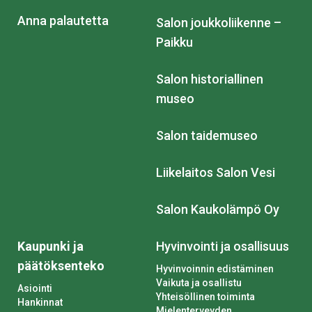
Anna palautetta
Salon joukkoliikenne –
Paikku
Salon historiallinen
museo
Salon taidemuseo
Liikelaitos Salon Vesi
Salon Kaukolämpö Oy
Kaupunki ja
Hyvinvointi ja osallisuus
päätöksenteko
Hyvinvoinnin edistäminen
Vaikuta ja osallistu
Asiointi
Yhteisöllinen toiminta
Hankinnat
Mielenterveyden