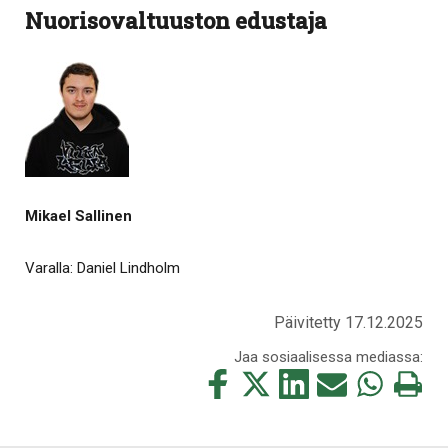
Nuorisovaltuuston edustaja
Mikael Sallinen
Varalla: Daniel Lindholm
Päivitetty 17.12.2025
Jaa sosiaalisessa mediassa:
Jaa
Jaa
Jaa
Jaa
Jaa
Tulosta
tämä
tämä
tämä
tämä
tämä
tämä
Facebookissa
Twitterissä
LinkedIn:ssä
sähköpostitse
WhatsApp:ss
sivu