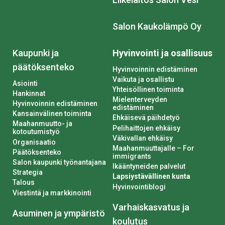
Salon Kaukolämpö Oy
Kaupunki ja
Hyvinvointi ja osallisuus
päätöksenteko
Hyvinvoinnin edistäminen
Vaikuta ja osallistu
Asiointi
Yhteisöllinen toiminta
Hankinnat
Mielenterveyden
Hyvinvoinnin edistäminen
edistäminen
Kansainvälinen toiminta
Ehkäisevä päihdetyö
Maahanmuutto- ja
Pelihaittojen ehkäisy
kotoutumistyö
Väkivallan ehkäisy
Organisaatio
Maahanmuuttajalle – For
Päätöksenteko
immigrants
Salon kaupunki työnantajana
Ikääntyneiden palvelut
Strategia
Lapsiystävällinen kunta
Talous
Hyvinvointiblogi
Viestintä ja markkinointi
Varhaiskasvatus ja
Asuminen ja ympäristö
koulutus