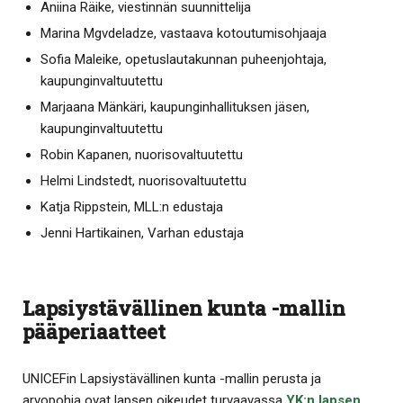
Aniina Räike, viestinnän suunnittelija
Marina Mgvdeladze, vastaava kotoutumisohjaaja
Sofia Maleike, opetuslautakunnan puheenjohtaja,
kaupunginvaltuutettu
Marjaana Mänkäri, kaupunginhallituksen jäsen,
kaupunginvaltuutettu
Robin Kapanen, nuorisovaltuutettu
Helmi Lindstedt, nuorisovaltuutettu
Katja Rippstein, MLL:n edustaja
Jenni Hartikainen, Varhan edustaja
Lapsiystävällinen kunta -mallin
pääperiaatteet
UNICEFin Lapsiystävällinen kunta -mallin perusta ja
arvopohja ovat lapsen oikeudet turvaavassa
YK:n lapsen