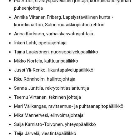
Pia Stoor, sivistyspalveluiden johtaja, koordinaatioryhmän
puheenjohtaja
Annika Viitanen Friberg, Lapsiystävällinen kunta -
koordinaattori, Salon musiikkiopiston rehtori
Anna Karlsson, varhaiskasvatusjohtaja
Inkeri Lahti, opetusjohtaja
Taina Laaksonen, nuorisopalvelupäällikkö
Mikko Nortela, kulttuuripäällikkö
Jussi Yli-Renko, liikuntapalvelupäällikkö
Riku Rönnholm, hallintojohtaja
Sanna Junttila, rekrytointiasiantuntija
Teemu Virtanen, tekninen johtaja
Mari Välikangas, ravitsemus- ja puhtaanapitopäällikkö
Mika Mannervesi, elinvoimajohtaja
Saija Karnisto-Toivonen, yhteyspäällikkö
Teija Järvelä, viestintäpäällikkö