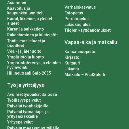
Asuminen
Varhaiskasvatus
Kaavoitus ja
kaupunkisuunnittelu
Esiopetus
Kadut, liikenne ja yleiset
Perusopetus
alueet
Lukiokoulutus
Kartat ja paikkatieto
Tilojen käyttöanomukset
Rakentaminen ja kiinteistöt
Tontit, maa-alueet ja
Vapaa-aika ja matkailu
osoitteet
Vesi- ja jätehuolto
Kansalaisopisto
Ympäristö ja luonto
Kirjasto
Ympäristöterveys ja eläinten
Kulttuuri
hyvinvointi
Liikunta
Hiilineutraali Salo 2035
Matkailu – VisitSalo.fi
Työ ja yrittäjyys
Avoimet työpaikat Salossa
Työllisyyspalvelut
Palvelut työnhakijoille
Palvelut työnantaja- ja
yritysasiakkaille
Yrityspalvelut
Palvelut maaseutuyrittäjälle