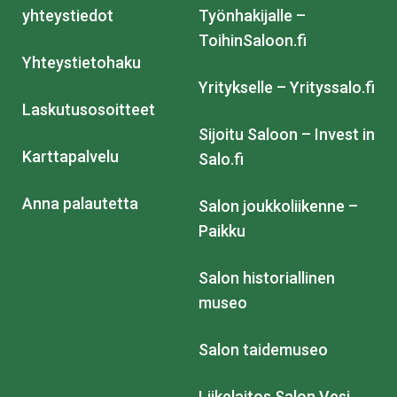
yhteystiedot
Työnhakijalle –
ToihinSaloon.fi
Yhteystietohaku
Yritykselle – Yrityssalo.fi
Laskutusosoitteet
Sijoitu Saloon – Invest in
Karttapalvelu
Salo.fi
Anna palautetta
Salon joukkoliikenne –
Paikku
Salon historiallinen
museo
Salon taidemuseo
Liikelaitos Salon Vesi