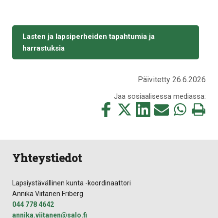
Lasten ja lapsiperheiden tapahtumia ja
harrastuksia
Päivitetty 26.6.2026
Jaa sosiaalisessa mediassa:
Jaa
Jaa
Jaa
Jaa
Jaa
Tulosta
tämä
tämä
tämä
tämä
tämä
tämä
Facebookissa
Twitterissä
LinkedIn:ssä
sähköpostitse
WhatsApp:ss
sivu
Yhteystiedot
Lapsiystävällinen kunta -koordinaattori
Annika Viitanen Friberg
044 778 4642
annika.viitanen@salo.fi