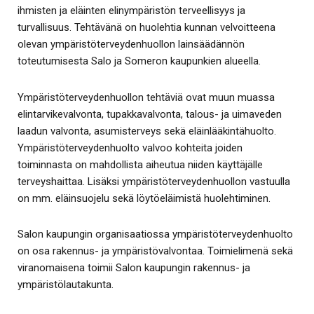
ihmisten ja eläinten elinympäristön terveellisyys ja
turvallisuus. Tehtävänä on huolehtia kunnan velvoitteena
olevan ympäristöterveydenhuollon lainsäädännön
toteutumisesta Salo ja Someron kaupunkien alueella.
Ympäristöterveydenhuollon tehtäviä ovat muun muassa
elintarvikevalvonta, tupakkavalvonta, talous- ja uimaveden
laadun valvonta, asumisterveys sekä eläinlääkintähuolto.
Ympäristöterveydenhuolto valvoo kohteita joiden
toiminnasta on mahdollista aiheutua niiden käyttäjälle
terveyshaittaa. Lisäksi ympäristöterveydenhuollon vastuulla
on mm. eläinsuojelu sekä löytöeläimistä huolehtiminen.
Salon kaupungin organisaatiossa ympäristöterveydenhuolto
on osa rakennus- ja ympäristövalvontaa. Toimielimenä sekä
viranomaisena toimii Salon kaupungin rakennus- ja
ympäristölautakunta.