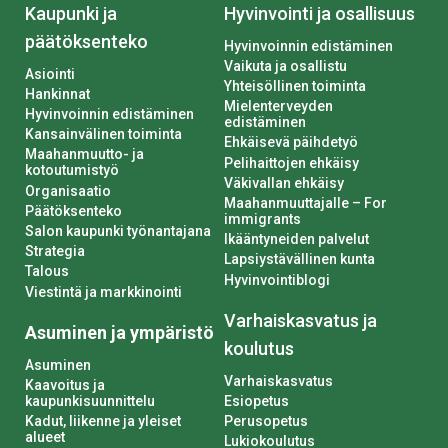
Kaupunki ja
Hyvinvointi ja osallisuus
päätöksenteko
Hyvinvoinnin edistäminen
Vaikuta ja osallistu
Asiointi
Yhteisöllinen toiminta
Hankinnat
Mielenterveyden
Hyvinvoinnin edistäminen
edistäminen
Kansainvälinen toiminta
Ehkäisevä päihdetyö
Maahanmuutto- ja
Pelihaittojen ehkäisy
kotoutumistyö
Väkivallan ehkäisy
Organisaatio
Maahanmuuttajalle – For
Päätöksenteko
immigrants
Salon kaupunki työnantajana
Ikääntyneiden palvelut
Strategia
Lapsiystävällinen kunta
Talous
Hyvinvointiblogi
Viestintä ja markkinointi
Varhaiskasvatus ja
Asuminen ja ympäristö
koulutus
Asuminen
Varhaiskasvatus
Kaavoitus ja
kaupunkisuunnittelu
Esiopetus
Kadut, liikenne ja yleiset
Perusopetus
alueet
Lukiokoulutus