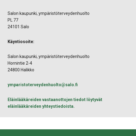
Salon kaupunki, ympäristöterveydenhuolto
PL 77
24101 Salo
Käyntiosoite:
Salon kaupunki, ympäristöterveydenhuolto
Hornintie 2-4
24800 Halikko
ymparistoterveydenhuolto@salo.fi
Eläinlääkäreiden vastaanottojen tiedot löytyvät
eläinlääkäreiden yhteystiedoista.