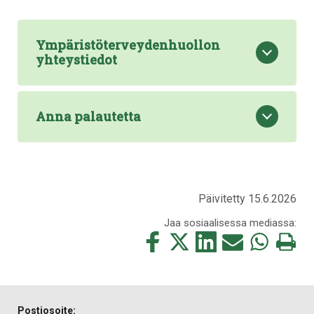
Ympäristöterveydenhuollon
yhteystiedot
Anna palautetta
Päivitetty 15.6.2026
Jaa sosiaalisessa mediassa:
Jaa
Jaa
Jaa
Jaa
Jaa
Tulosta
tämä
tämä
tämä
tämä
tämä
tämä
Facebookissa
Twitterissä
LinkedIn:ssä
sähköpostitse
WhatsApp:ss
sivu
Postiosoite: