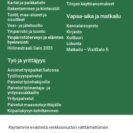
Kartat ja paikkatieto
Tilojen käyttöanomukset
Rakentaminen ja kiinteistöt
Tontit, maa-alueet ja
Vapaa-aika ja matkailu
osoitteet
Vesi- ja jätehuolto
Kansalaisopisto
Ympäristö ja luonto
Kirjasto
Ympäristöterveys ja eläinten
Kulttuuri
hyvinvointi
Liikunta
Hiilineutraali Salo 2035
Matkailu – VisitSalo.fi
Työ ja yrittäjyys
Avoimet työpaikat Salossa
Työllisyyspalvelut
Palvelut työnhakijoille
Palvelut työnantaja- ja
yritysasiakkaille
Yrityspalvelut
Palvelut maaseutuyrittäjälle
Kilpailukyvyn kehittäminen
Luvat ja ilmoitukset
Kaupungin hankinnat
Käytämme evästeitä verkkosivuston välttämättömiin