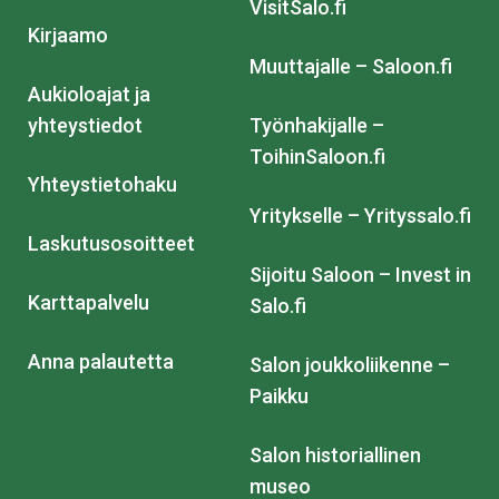
VisitSalo.fi
Kirjaamo
Muuttajalle – Saloon.fi
Aukioloajat ja
yhteystiedot
Työnhakijalle –
ToihinSaloon.fi
Yhteystietohaku
Yritykselle – Yrityssalo.fi
Laskutusosoitteet
Sijoitu Saloon – Invest in
Karttapalvelu
Salo.fi
Anna palautetta
Salon joukkoliikenne –
Paikku
Salon historiallinen
museo