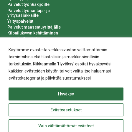
Palvelut työnhakijoille
Palvelut työnantaja- ja
yritysasiakkaille
Yrityspalvelut
Palvelut maaseutuyrittäjälle
Kilpailukyvyn kehittäminen
Luvat ja ilmoitukset
Kaupungin hankinnat
Käytämme evästeitä verkkosivuston välttämättömiin
toimintoihin sekä tilastollisiin ja markkinoinnillisiin
tarkoituksiin. Klikkaamalla ‘Hyväksy’ osoitat hyväksyväsi
kaikkien evästeiden käytön tai voit valita itse haluamasi
evästekategoriat ja päivittää suostumuksesi.
Tietosuoja
Hyväksy
Evästeiden käyttö
Saavutettavuusseloste
Evästeasetukset
ylös
© 2020 Salon kaupunki
Takaisin
Website crafted by
Evermade
.
Vain välttämättömät evästeet