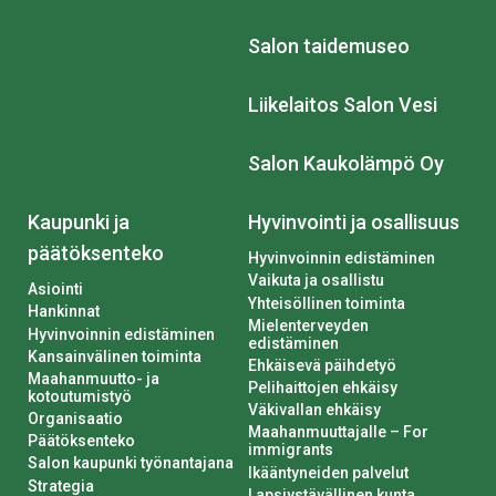
Salon taidemuseo
Liikelaitos Salon Vesi
Salon Kaukolämpö Oy
Kaupunki ja
Hyvinvointi ja osallisuus
päätöksenteko
Hyvinvoinnin edistäminen
Vaikuta ja osallistu
Asiointi
Yhteisöllinen toiminta
Hankinnat
Mielenterveyden
Hyvinvoinnin edistäminen
edistäminen
Kansainvälinen toiminta
Ehkäisevä päihdetyö
Maahanmuutto- ja
Pelihaittojen ehkäisy
kotoutumistyö
Väkivallan ehkäisy
Organisaatio
Maahanmuuttajalle – For
Päätöksenteko
immigrants
Salon kaupunki työnantajana
Ikääntyneiden palvelut
Strategia
Lapsiystävällinen kunta