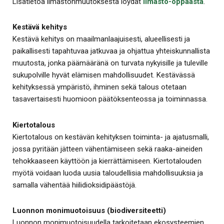
Lisätietoa ilmastonmuutoksesta löydät
Ilmasto-oppaasta
.
Kestävä kehitys
Kestävä kehitys on maailmanlaajuisesti, alueellisesti ja
paikallisesti tapahtuvaa jatkuvaa ja ohjattua yhteiskunnallista
muutosta, jonka päämääränä on turvata nykyisille ja tuleville
sukupolville hyvät elämisen mahdollisuudet. Kestävässä
kehityksessä ympäristö, ihminen sekä talous otetaan
tasavertaisesti huomioon päätöksenteossa ja toiminnassa.
Kiertotalous
Kiertotalous on kestävän kehityksen toiminta- ja ajatusmalli,
jossa pyritään jätteen vähentämiseen sekä raaka-aineiden
tehokkaaseen käyttöön ja kierrättämiseen. Kiertotalouden
myötä voidaan luoda uusia taloudellisia mahdollisuuksia ja
samalla vähentää hiilidioksidipäästöjä.
Luonnon monimuotoisuus (biodiversiteetti)
Luonnon monimuotoisuudella tarkoitetaan ekosysteemien,