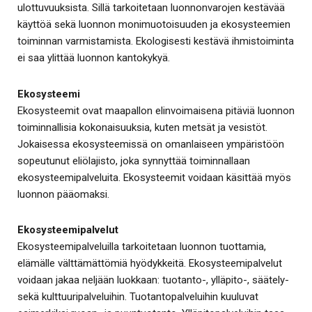
ulottuvuuksista. Sillä tarkoitetaan luonnonvarojen kestävää
käyttöä sekä luonnon monimuotoisuuden ja ekosysteemien
toiminnan varmistamista. Ekologisesti kestävä ihmistoiminta
ei saa ylittää luonnon kantokykyä.
Ekosysteemi
Ekosysteemit ovat maapallon elinvoimaisena pitäviä luonnon
toiminnallisia kokonaisuuksia, kuten metsät ja vesistöt.
Jokaisessa ekosysteemissä on omanlaiseen ympäristöön
sopeutunut eliölajisto, joka synnyttää toiminnallaan
ekosysteemipalveluita. Ekosysteemit voidaan käsittää myös
luonnon pääomaksi.
Ekosysteemipalvelut
Ekosysteemipalveluilla tarkoitetaan luonnon tuottamia,
elämälle välttämättömiä hyödykkeitä. Ekosysteemipalvelut
voidaan jakaa neljään luokkaan: tuotanto-, ylläpito-, säätely-
sekä kulttuuripalveluihin. Tuotantopalveluihin kuuluvat