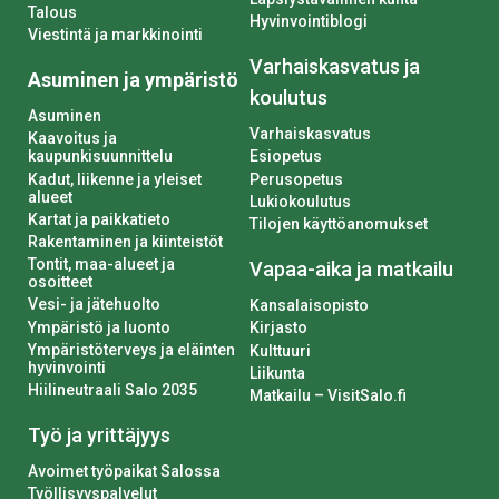
Talous
Hyvinvointiblogi
Viestintä ja markkinointi
Varhaiskasvatus ja
Asuminen ja ympäristö
koulutus
Asuminen
Varhaiskasvatus
Kaavoitus ja
kaupunkisuunnittelu
Esiopetus
Kadut, liikenne ja yleiset
Perusopetus
alueet
Lukiokoulutus
Kartat ja paikkatieto
Tilojen käyttöanomukset
Rakentaminen ja kiinteistöt
Tontit, maa-alueet ja
Vapaa-aika ja matkailu
osoitteet
Vesi- ja jätehuolto
Kansalaisopisto
Ympäristö ja luonto
Kirjasto
Ympäristöterveys ja eläinten
Kulttuuri
hyvinvointi
Liikunta
Hiilineutraali Salo 2035
Matkailu – VisitSalo.fi
Työ ja yrittäjyys
Avoimet työpaikat Salossa
Työllisyyspalvelut