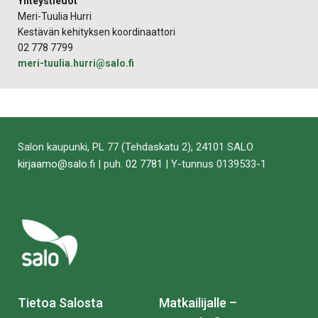
Yhteystiedot
Meri-Tuulia Hurri
Kestävän kehityksen koordinaattori
02 778 7799
meri-tuulia.hurri@salo.fi
Salon kaupunki, PL 77 (Tehdaskatu 2), 24101 SALO
kirjaamo@salo.fi
| puh.
02 7781
| Y-tunnus 0139533-1
Tietoa Salosta
Matkailijalle –