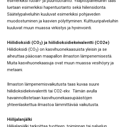
esimerkiksi ruoan- ja puuntuotanto. Ylläpitopalveluihin taas
luetaan esimerkiksi hapentuotanto sekä hiilensidonta.
Säätelypalveluihin kuuluvat esimerkiksi pohjaveden
muodostuminen ja kasvien pölyttyminen. Kulttuuripalveluihin
kuuluvat muun muassa virkistys ja hyvinvointi.
Hiilidioksidi (CO
) ja hiilidioksidiekvivalentti (CO2e)
2
Hiilidioksidi (CO
) on kasvihuonekaasuista yleisin ja se
2
aiheuttaa pääosan maapallon ilmaston lämpenemisestä.
Muita kasvihuonekaasuja ovat muun muassa vesihöyry ja
metaani.
Ilmaston lämpenemisvaikutusta taas kuvaa suure
hiilidioksidiekvivalentti tai CO2-ekv. Tämän avulla
havainnollistetaan kasvihuonekaasupäästöjen
yhteenlaskettua ilmastoa lämmittävää vaikutusta.
Hiilijalanjälki
Hiilijalanjälki tarkoittaa tuotteen, toiminnan tai palvelun