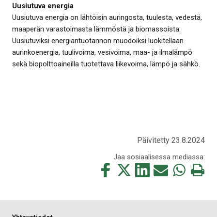
Uusiutuva energia
Uusiutuva energia on lähtöisin auringosta, tuulesta, vedestä,
maaperän varastoimasta lämmöstä ja biomassoista.
Uusiutuviksi energiantuotannon muodoiksi luokitellaan
aurinkoenergia, tuulivoima, vesivoima, maa- ja ilmalämpö
sekä biopolttoaineilla tuotettava liikevoima, lämpö ja sähkö.
Päivitetty 23.8.2024
Jaa sosiaalisessa mediassa:
Jaa
Jaa
Jaa
Jaa
Jaa
Tulosta
tämä
tämä
tämä
tämä
tämä
tämä
Facebookissa
Twitterissä
LinkedIn:ssä
sähköpostitse
WhatsApp:ss
sivu