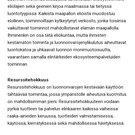
eliölajien sekä geenien kirjoa maailmassa tai tietyssä
luontotyypissä. Kaikista maapallon eliöistä muodostuu
elollinen, toiminnoiltaan kytkeytynyt verkosto, jonka toisiinsa
vaikuttavat toiminnot mahdollistavat elämän maapallolla.
Ihminenkin on osa tätä eliökuntaa, mutta ihmisten
kestämätön toiminta ja luonnonvarojenylikulutus aiheuttavat
luontokatoa ja uhkaavat luonnon monimuotoisuutta,
vaarantaen samalla elintärkeiden ekosysteemipalveluiden
toiminnan.
Resurssitehokkuus
Resurssitehokkuus on luonnonvarojen kestävään käyttöön
tähtäävää toimintaa, jossa ympäristölle aiheutuva kuormitus
on mahdollisimman pieni. Resurssitehokkuuteen voidaan
pyrkiä tuotteen tai palvelun elinkaaren kaikissa vaiheissa:
raaka-aineiden keruussa, tuotteiden valmistamisessa,
käytössä, kierrätyksessä sekä mahdollisessa hävityksessä.