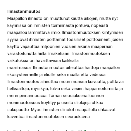
Ilmastonmuutos
Maapallon ilmasto on muuttunut kautta aikojen, mutta nyt
käynnissä on ihmisten toiminnasta johtuva, nopeasti
maapalloa lämmittävä ilmiö. Ilmastonmuutoksen kiihtymisen
syynä ovat ihmisten polttamat fossiiliset polttoaineet, joiden
käyttö vapauttaa miljoonien vuosien aikana maaperään
varastoitunutta hiiltä ilmakehään. Ilmastonmuutoksen
vaikutuksia on havaittavissa kaikkialla
maailmassa. Ilmastonmuutos aiheuttaa haittoja maapallon
ekosysteemeille ja eliöille sekä maalla että vedessä.
Ilmastonmuutos aiheuttaa muun muassa kuivuutta, polttavia
helleaaltoja, myrskyjä, tulvia sekä vesien happamoitumista ja
merenpinnannousua. Tämän seurauksena luonnon
monimuotoisuus köyhtyy ja useita eliölajeja uhkaa
sukupuutto. Myös ihmisten elinolot maapallolla uhkaavat
kaventua ilmastonmuutoksen seurauksena.