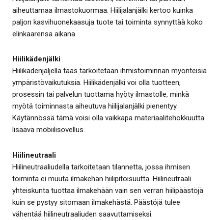
aiheuttamaa ilmastokuormaa. Hiilijalanjälki kertoo kuinka
paljon kasvihuonekaasuja tuote tai toiminta synnyttää koko
elinkaarensa aikana.
Hiilikädenjälki
Hiilikädenjäljellä taas tarkoitetaan ihmistoiminnan myönteisiä
ympäristövaikutuksia. Hiilikädenjälki voi olla tuotteen,
prosessin tai palvelun tuottama hyöty ilmastolle, minkä
myötä toiminnasta aiheutuva hiilijalanjälki pienentyy.
Käytännössä tämä voisi olla vaikkapa materiaalitehokkuutta
lisäävä mobiilisovellus.
Hiilineutraali
Hiilineutraaliudella tarkoitetaan tilannetta, jossa ihmisen
toiminta ei muuta ilmakehän hiilipitoisuutta. Hiilineutraali
yhteiskunta tuottaa ilmakehään vain sen verran hiilipäästöjä
kuin se pystyy sitomaan ilmakehästä. Päästöjä tulee
vähentää hiilineutraaliuden saavuttamiseksi.