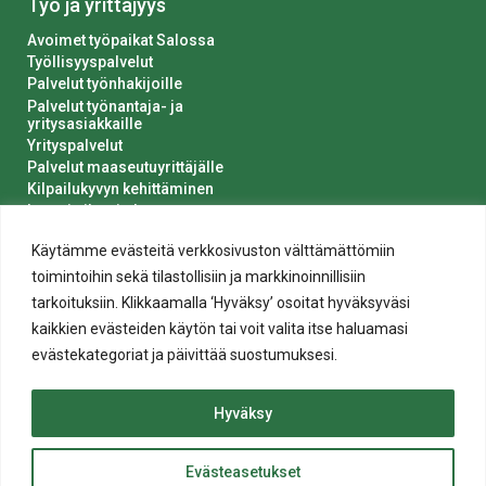
Työ ja yrittäjyys
Avoimet työpaikat Salossa
Työllisyyspalvelut
Palvelut työnhakijoille
Palvelut työnantaja- ja
yritysasiakkaille
Yrityspalvelut
Palvelut maaseutuyrittäjälle
Kilpailukyvyn kehittäminen
Luvat ja ilmoitukset
Kaupungin hankinnat
Käytämme evästeitä verkkosivuston välttämättömiin
toimintoihin sekä tilastollisiin ja markkinoinnillisiin
tarkoituksiin. Klikkaamalla ‘Hyväksy’ osoitat hyväksyväsi
kaikkien evästeiden käytön tai voit valita itse haluamasi
evästekategoriat ja päivittää suostumuksesi.
Tietosuoja
Hyväksy
Evästeiden käyttö
Saavutettavuusseloste
Evästeasetukset