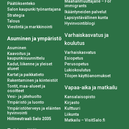
Maahanmuuttajalle – For
Päätöksenteko
immigrants
Salon kaupunki työnantajana
Ikääntyneiden palvelut
Strategia
Lapsiystävällinen kunta
Talous
Hyvinvointiblogi
Viestintä ja markkinointi
Varhaiskasvatus ja
Asuminen ja ympäristö
koulutus
Asuminen
Varhaiskasvatus
Kaavoitus ja
kaupunkisuunnittelu
Esiopetus
Kadut, liikenne ja yleiset
Perusopetus
alueet
Lukiokoulutus
Kartat ja paikkatieto
Tilojen käyttöanomukset
Rakentaminen ja kiinteistöt
Tontit, maa-alueet ja
Vapaa-aika ja matkailu
osoitteet
Vesi- ja jätehuolto
Kansalaisopisto
Ympäristö ja luonto
Kirjasto
Ympäristöterveys ja eläinten
Kulttuuri
hyvinvointi
Liikunta
Hiilineutraali Salo 2035
Matkailu – VisitSalo.fi