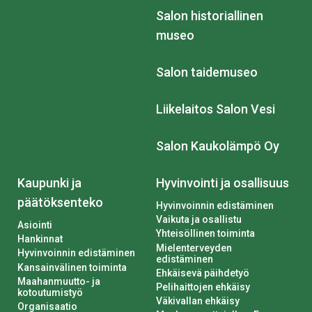
Salon historiallinen
museo
Salon taidemuseo
Liikelaitos Salon Vesi
Salon Kaukolämpö Oy
Kaupunki ja
Hyvinvointi ja osallisuus
päätöksenteko
Hyvinvoinnin edistäminen
Vaikuta ja osallistu
Asiointi
Yhteisöllinen toiminta
Hankinnat
Mielenterveyden
Hyvinvoinnin edistäminen
edistäminen
Kansainvälinen toiminta
Ehkäisevä päihdetyö
Maahanmuutto- ja
Pelihaittojen ehkäisy
kotoutumistyö
Väkivallan ehkäisy
Organisaatio