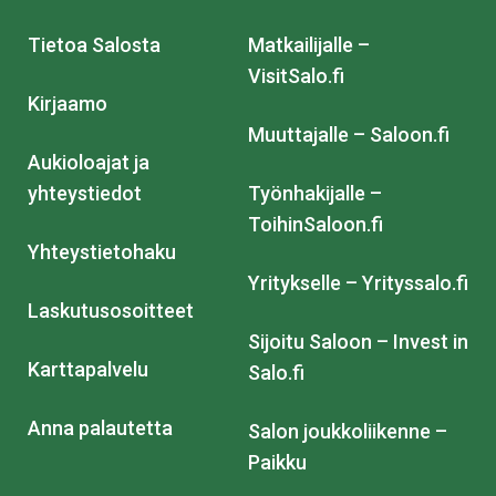
Tietoa Salosta
Matkailijalle –
VisitSalo.fi
Kirjaamo
Muuttajalle – Saloon.fi
Aukioloajat ja
yhteystiedot
Työnhakijalle –
ToihinSaloon.fi
Yhteystietohaku
Yritykselle – Yrityssalo.fi
Laskutusosoitteet
Sijoitu Saloon – Invest in
Karttapalvelu
Salo.fi
Anna palautetta
Salon joukkoliikenne –
Paikku