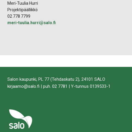
Meri-Tuulia Hurri
Projektipäällikkö
02 778 7799
meri-tuulia.hurri@salo.fi
Salon kaupunki, PL 77 (Tehdaskatu 2), 24101 SALO
kirjaamo@salo.fi
| puh.
02 7781
| Y-tunnus 0139533-1