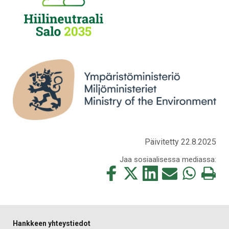
Päivitetty 22.8.2025
Jaa sosiaalisessa mediassa:
Jaa
Jaa
Jaa
Jaa
Jaa
Tulosta
tämä
tämä
tämä
tämä
tämä
tämä
Facebookissa
Twitterissä
LinkedIn:ssä
sähköpostitse
WhatsApp:ss
sivu
Hankkeen yhteystiedot