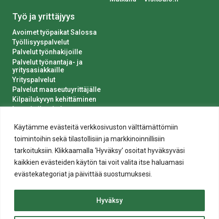
Työ ja yrittäjyys
Avoimet työpaikat Salossa
Työllisyyspalvelut
Palvelut työnhakijoille
Palvelut työnantaja- ja
yritysasiakkaille
Yrityspalvelut
Palvelut maaseutuyrittäjälle
Kilpailukyvyn kehittäminen
Luvat ja ilmoitukset
Kaupungin hankinnat
Käytämme evästeitä verkkosivuston välttämättömiin
toimintoihin sekä tilastollisiin ja markkinoinnillisiin
tarkoituksiin. Klikkaamalla ‘Hyväksy’ osoitat hyväksyväsi
kaikkien evästeiden käytön tai voit valita itse haluamasi
evästekategoriat ja päivittää suostumuksesi.
Tietosuoja
Hyväksy
Evästeiden käyttö
Saavutettavuusseloste