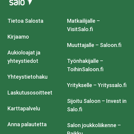
Tietoa Salosta
Matkailijalle –
VisitSalo.fi
Kirjaamo
Muuttajalle – Saloon.fi
Aukioloajat ja
yhteystiedot
Työnhakijalle –
ToihinSaloon.fi
Yhteystietohaku
Yritykselle – Yrityssalo.fi
Laskutusosoitteet
Sijoitu Saloon – Invest in
Karttapalvelu
Salo.fi
Anna palautetta
Salon joukkoliikenne –
Paikku