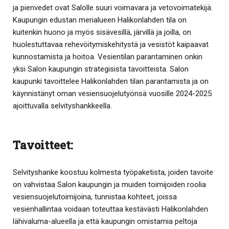
ja pienvedet ovat Salolle suuri voimavara ja vetovoimatekijä.
Kaupungin edustan merialueen Halikonlahden tila on
kuitenkin huono ja myös sisävesillä, järvillä ja joilla, on
huolestuttavaa rehevöitymiskehitystä ja vesistöt kaipaavat
kunnostamista ja hoitoa. Vesientilan parantaminen onkin
yksi Salon kaupungin strategisista tavoitteista. Salon
kaupunki tavoittelee Halikonlahden tilan parantamista ja on
käynnistänyt oman vesiensuojelutyönsä vuosille 2024-2025
ajoittuvalla selvityshankkeella.
Tavoitteet:
Selvityshanke koostuu kolmesta työpaketista, joiden tavoite
on vahvistaa Salon kaupungin ja muiden toimijoiden roolia
vesiensuojelutoimijoina, tunnistaa kohteet, joissa
vesienhallintaa voidaan toteuttaa kestävästi Halikonlahden
lähivaluma-alueella ja että kaupungin omistamia peltoja