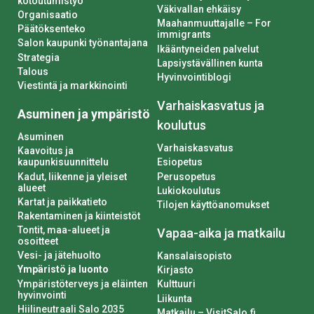
kotoutumistyö
Väkivallan ehkäisy
Organisaatio
Maahanmuuttajalle – For
Päätöksenteko
immigrants
Salon kaupunki työnantajana
Ikääntyneiden palvelut
Strategia
Lapsiystävällinen kunta
Talous
Hyvinvointiblogi
Viestintä ja markkinointi
Varhaiskasvatus ja
Asuminen ja ympäristö
koulutus
Asuminen
Varhaiskasvatus
Kaavoitus ja
kaupunkisuunnittelu
Esiopetus
Kadut, liikenne ja yleiset
Perusopetus
alueet
Lukiokoulutus
Kartat ja paikkatieto
Tilojen käyttöanomukset
Rakentaminen ja kiinteistöt
Tontit, maa-alueet ja
Vapaa-aika ja matkailu
osoitteet
Vesi- ja jätehuolto
Kansalaisopisto
Ympäristö ja luonto
Kirjasto
Ympäristöterveys ja eläinten
Kulttuuri
hyvinvointi
Liikunta
Hiilineutraali Salo 2035
Matkailu – VisitSalo.fi