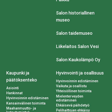
Salon historiallinen
museo
Salon taidemuseo
Liikelaitos Salon Vesi
Salon Kaukolämpö Oy
Kaupunki ja
Hyvinvointi ja osallisuus
päätöksenteko
Hyvinvoinnin edistäminen
Vaikuta ja osallistu
Asiointi
Yhteisöllinen toiminta
Hankinnat
Mielenterveyden
Hyvinvoinnin edistäminen
edistäminen
Kansainvälinen toiminta
Ehkäisevä päihdetyö
Maahanmuutto- ja
Pelihaittojen ehkäisy