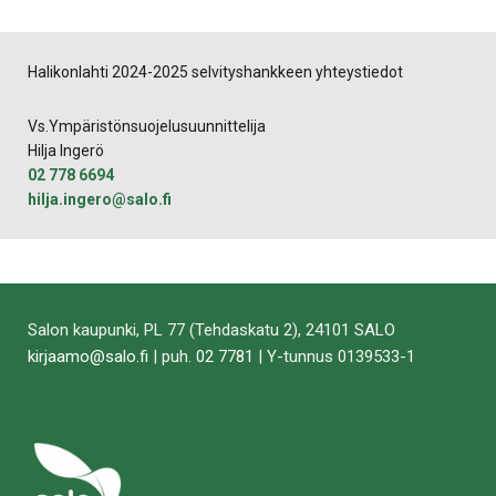
Facebookissa
Twitterissä
LinkedIn:ssä
sähköpostitse
WhatsApp:ss
sivu
Halikonlahti 2024-2025 selvityshankkeen yhteystiedot
Vs.Ympäristönsuojelusuunnittelija
Hilja Ingerö
02 778 6694
hilja.ingero@salo.fi
Salon kaupunki, PL 77 (Tehdaskatu 2), 24101 SALO
kirjaamo@salo.fi
| puh.
02 7781
| Y-tunnus 0139533-1