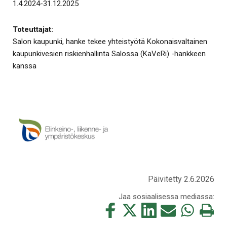
1.4.2024-31.12.2025
Toteuttajat:
Salon kaupunki, hanke tekee yhteistyötä Kokonaisvaltainen
kaupunkivesien riskienhallinta Salossa (KaVeRi) -hankkeen
kanssa
Päivitetty 2.6.2026
Jaa sosiaalisessa mediassa:
Jaa
Jaa
Jaa
Jaa
Jaa
Tulosta
tämä
tämä
tämä
tämä
tämä
tämä