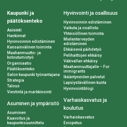
Kaupunki ja
Hyvinvointi ja osallisuus
päätöksenteko
Hyvinvoinnin edistäminen
Vaikuta ja osallistu
Asiointi
Yhteisöllinen toiminta
Hankinnat
Mielenterveyden
Hyvinvoinnin edistäminen
edistäminen
Kansainvälinen toiminta
Ehkäisevä päihdetyö
Maahanmuutto- ja
Pelihaittojen ehkäisy
kotoutumistyö
Väkivallan ehkäisy
Organisaatio
Maahanmuuttajalle – For
Päätöksenteko
immigrants
Salon kaupunki työnantajana
Ikääntyneiden palvelut
Strategia
Lapsiystävällinen kunta
Talous
Hyvinvointiblogi
Viestintä ja markkinointi
Varhaiskasvatus ja
Asuminen ja ympäristö
koulutus
Asuminen
Varhaiskasvatus
Kaavoitus ja
kaupunkisuunnittelu
Esiopetus