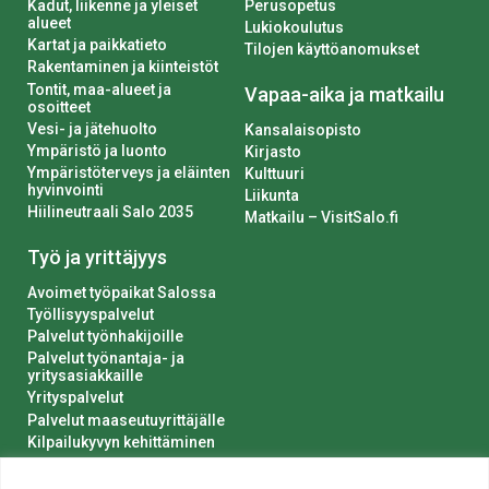
Kadut, liikenne ja yleiset
Perusopetus
alueet
Lukiokoulutus
Kartat ja paikkatieto
Tilojen käyttöanomukset
Rakentaminen ja kiinteistöt
Tontit, maa-alueet ja
Vapaa-aika ja matkailu
osoitteet
Vesi- ja jätehuolto
Kansalaisopisto
Ympäristö ja luonto
Kirjasto
Ympäristöterveys ja eläinten
Kulttuuri
hyvinvointi
Liikunta
Hiilineutraali Salo 2035
Matkailu – VisitSalo.fi
Työ ja yrittäjyys
Avoimet työpaikat Salossa
Työllisyyspalvelut
Palvelut työnhakijoille
Palvelut työnantaja- ja
yritysasiakkaille
Yrityspalvelut
Palvelut maaseutuyrittäjälle
Kilpailukyvyn kehittäminen
Luvat ja ilmoitukset
Kaupungin hankinnat