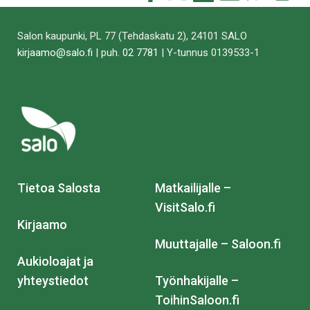
tämä
tämä
tämä
tämä
tämä
tämä
Facebookissa
Twitterissä
LinkedIn:ssä
sähköpostitse
WhatsApp:ss
sivu
Salon kaupunki, PL 77 (Tehdaskatu 2), 24101 SALO
kirjaamo@salo.fi
| puh.
02 7781
| Y-tunnus 0139533-1
Tietoa Salosta
Matkailijalle –
VisitSalo.fi
Kirjaamo
Muuttajalle – Saloon.fi
Aukioloajat ja
yhteystiedot
Työnhakijalle –
ToihinSaloon.fi