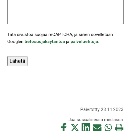
Tätä sivustoa suojaa reCAPTCHA, ja siihen sovelletaan
Googlen
tietosuojakäytäntöä
ja
palveluehtoja.
Lähetä
Päivitetty 23.11.2023
Jaa sosiaalisessa mediassa:
Jaa
Jaa
Jaa
Jaa
Jaa
Tulosta