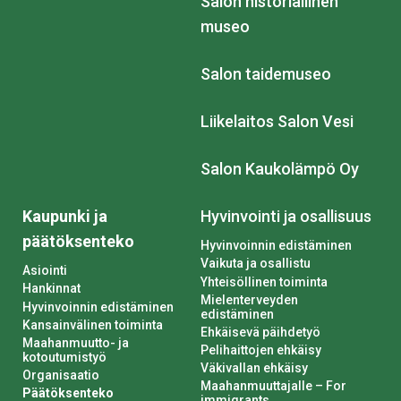
Salon historiallinen
museo
Salon taidemuseo
Liikelaitos Salon Vesi
Salon Kaukolämpö Oy
Kaupunki ja
Hyvinvointi ja osallisuus
päätöksenteko
Hyvinvoinnin edistäminen
Vaikuta ja osallistu
Asiointi
Yhteisöllinen toiminta
Hankinnat
Mielenterveyden
Hyvinvoinnin edistäminen
edistäminen
Kansainvälinen toiminta
Ehkäisevä päihdetyö
Maahanmuutto- ja
Pelihaittojen ehkäisy
kotoutumistyö
Väkivallan ehkäisy
Organisaatio
Maahanmuuttajalle – For
Päätöksenteko
immigrants