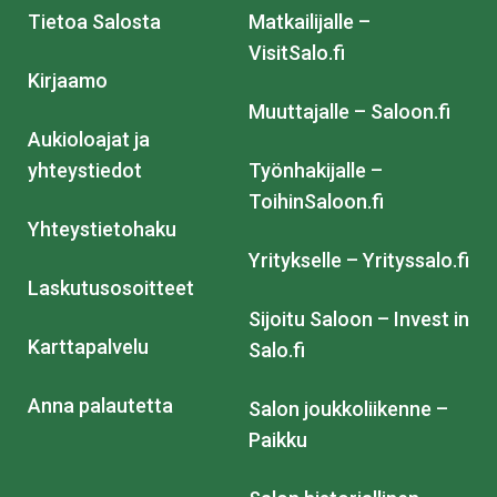
Tietoa Salosta
Matkailijalle –
VisitSalo.fi
Kirjaamo
Muuttajalle – Saloon.fi
Aukioloajat ja
yhteystiedot
Työnhakijalle –
ToihinSaloon.fi
Yhteystietohaku
Yritykselle – Yrityssalo.fi
Laskutusosoitteet
Sijoitu Saloon – Invest in
Karttapalvelu
Salo.fi
Anna palautetta
Salon joukkoliikenne –
Paikku