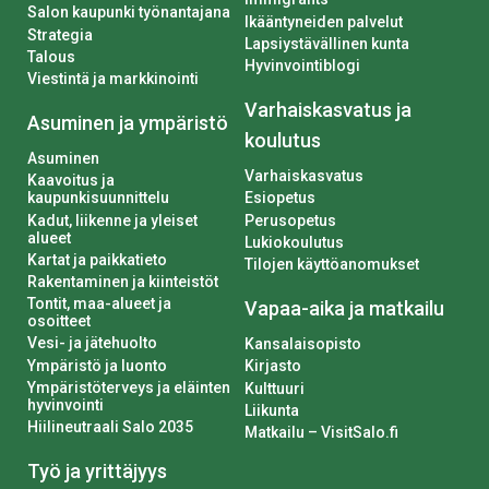
Salon kaupunki työnantajana
Ikääntyneiden palvelut
Strategia
Lapsiystävällinen kunta
Talous
Hyvinvointiblogi
Viestintä ja markkinointi
Varhaiskasvatus ja
Asuminen ja ympäristö
koulutus
Asuminen
Varhaiskasvatus
Kaavoitus ja
kaupunkisuunnittelu
Esiopetus
Kadut, liikenne ja yleiset
Perusopetus
alueet
Lukiokoulutus
Kartat ja paikkatieto
Tilojen käyttöanomukset
Rakentaminen ja kiinteistöt
Tontit, maa-alueet ja
Vapaa-aika ja matkailu
osoitteet
Vesi- ja jätehuolto
Kansalaisopisto
Ympäristö ja luonto
Kirjasto
Ympäristöterveys ja eläinten
Kulttuuri
hyvinvointi
Liikunta
Hiilineutraali Salo 2035
Matkailu – VisitSalo.fi
Työ ja yrittäjyys