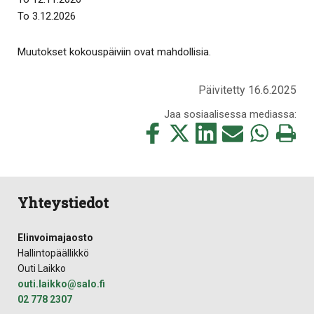
To 3.12.2026
Muutokset kokouspäiviin ovat mahdollisia.
Päivitetty 16.6.2025
Jaa sosiaalisessa mediassa:
Jaa
Jaa
Jaa
Jaa
Jaa
Tulosta
tämä
tämä
tämä
tämä
tämä
tämä
Facebookissa
Twitterissä
LinkedIn:ssä
sähköpostitse
WhatsApp:ss
sivu
Yhteystiedot
Elinvoimajaosto
Hallintopäällikkö
Outi Laikko
outi.laikko@salo.fi
02 778 2307