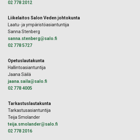
02 778 2012
Liikelaitos Salon Veden johtokunta
Laatu- ja ympäristöasiantuntija
Sanna Stenberg
sanna.stenberg@salo.fi
02 778 5727
Opetuslautakunta
Hallintoasiantuntija
Jaana Säilä
jaana.saila@salo.fi
02 778 4005
Tarkastuslautakunta
Tarkastusasiantuntija
Teija Smolander
teija.smolander@salo.fi
02 778 2016