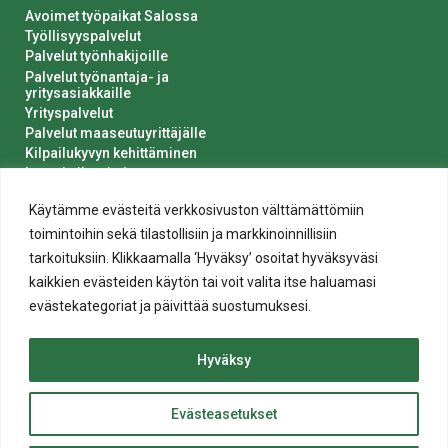
Avoimet työpaikat Salossa
Työllisyyspalvelut
Palvelut työnhakijoille
Palvelut työnantaja- ja
yritysasiakkaille
Yrityspalvelut
Palvelut maaseutuyrittäjälle
Kilpailukyvyn kehittäminen
Luvat ja ilmoitukset
Kaupungin hankinnat
Käytämme evästeitä verkkosivuston välttämättömiin
toimintoihin sekä tilastollisiin ja markkinoinnillisiin
tarkoituksiin. Klikkaamalla ‘Hyväksy’ osoitat hyväksyväsi
kaikkien evästeiden käytön tai voit valita itse haluamasi
evästekategoriat ja päivittää suostumuksesi.
Tietosuoja
Hyväksy
Evästeiden käyttö
Saavutettavuusseloste
Evästeasetukset
ylös
© 2020 Salon kaupunki