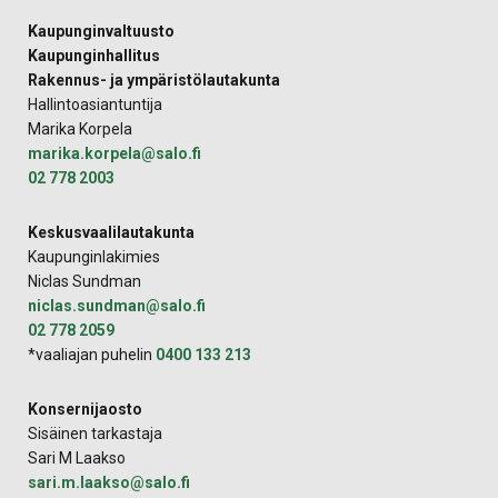
Kaupunginvaltuusto
Kaupunginhallitus
Rakennus- ja ympäristölautakunta
Hallintoasiantuntija
Marika Korpela
marika.korpela@salo.fi
02 778 2003
Keskusvaalilautakunta
Kaupunginlakimies
Niclas Sundman
niclas.sundman@salo.fi
02 778 2059
*vaaliajan puhelin
0400 133 213
Konsernijaosto
Sisäinen tarkastaja
Sari M Laakso
sari.m.laakso@salo.fi