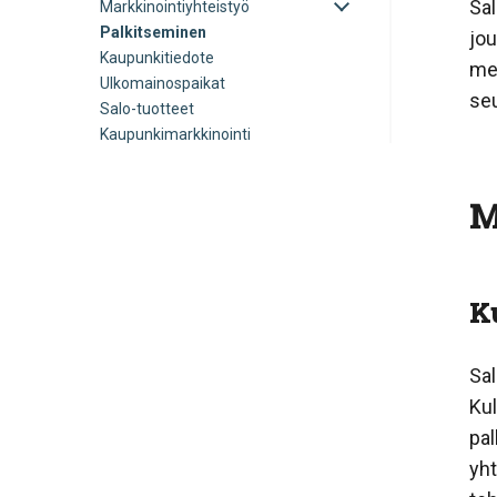
Sal
Avaa
Markkinointiyhteistyö
alavalikko
tai
Palkitseminen
jou
sulje
Kaupunkitiedote
alavalikko
me
Ulkomainospaikat
seu
Salo-tuotteet
Kaupunkimarkkinointi
M
Ku
Sal
Kul
pal
yht