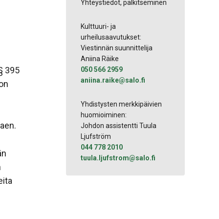
Yhteystiedot, palkitseminen
Kulttuuri- ja
urheilusaavutukset:
Viestinnän suunnittelija
Aniina Räike
§ 395
050 566 2959
aniina.raike@salo.fi
on
Yhdistysten merkkipäivien
huomioiminen:
kaen.
Johdon assistentti Tuula
Ljufström
044 778 2010
än
tuula.​ljufstrom​@​salo.​fi​
n
eita