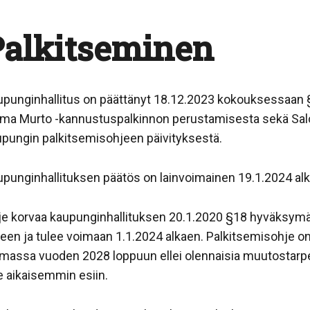
Palkitseminen
upunginhallitus on päättänyt 18.12.2023 kokouksessaan 
lma Murto -kannustuspalkinnon perustamisesta sekä Sal
pungin palkitsemisohjeen päivityksestä.
punginhallituksen päätös on lainvoimainen 19.1.2024 al
je korvaa kaupunginhallituksen 20.1.2020 §18 hyväksym
een ja tulee voimaan 1.1.2024 alkaen. Palkitsemisohje o
imassa vuoden 2028 loppuun ellei olennaisia muutostarp
e aikaisemmin esiin.