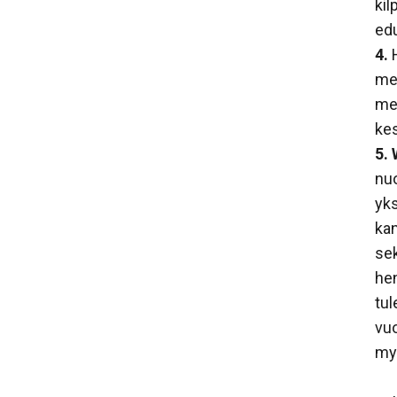
kil
edu
4.
H
me
me
kes
5.
nuo
yks
ka
sek
hen
tul
vuo
my