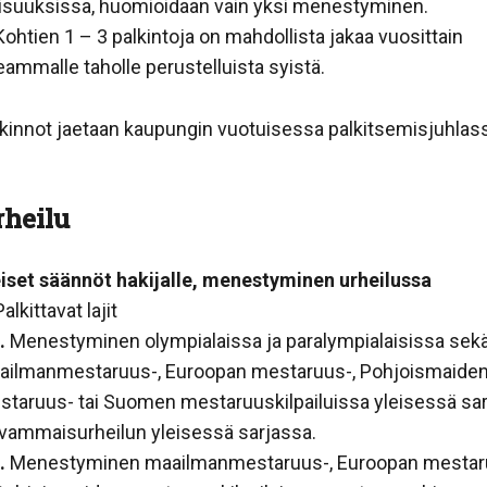
aisuuksissa, huomioidaan vain yksi menestyminen.
ohtien 1 – 3 palkintoja on mahdollista jakaa vuosittain
ammalle taholle perustelluista syistä.
kinnot jaetaan kaupungin vuotuisessa palkitsemisjuhlas
rheilu
eiset säännöt hakijalle, menestyminen urheilussa
alkittavat lajit
.
Menestyminen olympialaissa ja paralympialaisissa sek
ailmanmestaruus-, Euroopan mestaruus-, Pohjoismaide
staruus- tai Suomen mestaruuskilpailuissa yleisessä sa
 vammaisurheilun yleisessä sarjassa.
.
Menestyminen maailmanmestaruus-, Euroopan mestar