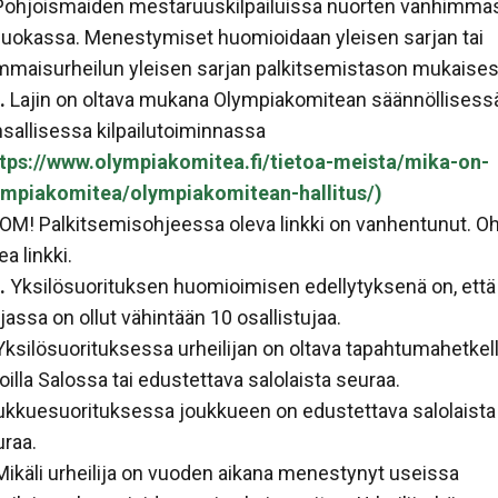
 Pohjoismaiden mestaruuskilpailuissa nuorten vanhimma
luokassa. Menestymiset huomioidaan yleisen sarjan tai
maisurheilun yleisen sarjan palkitsemistason mukaisest
.
Lajin on oltava mukana Olympiakomitean säännöllisess
sallisessa kilpailutoiminnassa
ttps://www.olympiakomitea.fi/tietoa-meista/mika-on-
ympiakomitea/olympiakomitean-hallitus/)
OM! Palkitsemisohjeessa oleva linkki on vanhentunut. O
ea linkki.
.
Yksilösuorituksen huomioimisen edellytyksenä on, että
jassa on ollut vähintään 10 osallistujaa.
ksilösuorituksessa urheilijan on oltava tapahtumahetkel
joilla Salossa tai edustettava salolaista seuraa.
ukkuesuorituksessa joukkueen on edustettava salolaista
raa.
ikäli urheilija on vuoden aikana menestynyt useissa