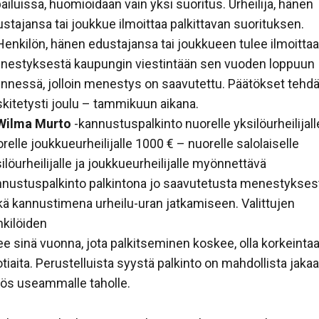
pailuissa, huomioidaan vain yksi suoritus. Urheilija, hänen
stajansa tai joukkue ilmoittaa palkittavan suorituksen.
enkilön, hänen edustajansa tai joukkueen tulee ilmoitta
nestyksestä kaupungin viestintään sen vuoden loppuun
nnessä, jolloin menestys on saavutettu. Päätökset tehd
kitetysti joulu – tammikuun aikana.
Wilma Murto
-kannustuspalkinto nuorelle yksilöurheilijall
relle joukkueurheilijalle 1000 € – nuorelle salolaiselle
ilöurheilijalle ja joukkueurheilijalle myönnettävä
nnustuspalkinto palkintona jo saavutetusta menestykses
ä kannustimena urheilu-uran jatkamiseen. Valittujen
kilöiden
ee sinä vuonna, jota palkitseminen koskee, olla korkeinta
tiaita. Perustelluista syystä palkinto on mahdollista jaka
ös useammalle taholle.