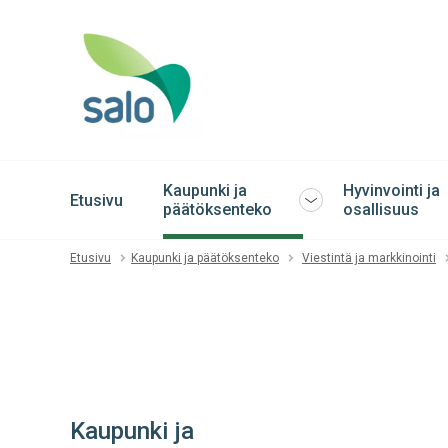
Kaupunki ja
Hyvinvointi ja
Etusivu
Avaa
päätöksenteko
osallisuus
tai
sulje
Etusivu
Kaupunki ja päätöksenteko
Viestintä ja markkinointi
alavalikko
Kaupunki ja