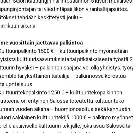
dään Salon kaupungin hallintosäännön 5 luvun mukaisest
punginjohtajan tai viestintäpäällikön viranhaltijapäätös.
tökset tehdään keskitetysti joulu –
mmikuun aikana.
lme vuosittain jaettavaa palkintoa
ulttuuripalkinto 1500 € – kulttuuripalkinto myönnetään
tyisistä kulttuurisaavutuksista tai pitkäaikaisesta työstä 
ttuurin hyväksi – palkinnon saajana voi olla yhdistys, työ
emble tai yksittäinen taiteilija
– palkinnossa korostuu
taluonteisuus.
ulttuuritekopalkinto 1250 € – kulttuuritekopalkinnon
usteena on erityinen Salossa toteutettu kulttuuriteko
luneen vuoden aikana – huomionosoitus sekä kannustin.
uori salolainen kulttuuritekijä 1000 € – palkinto myönne
relle aktiiviselle kulttuurin tekijälle, joka asuu Salossa tai