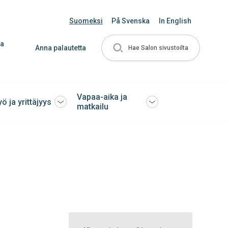
Suomeksi
På Svenska
In English
ja
Anna palautetta
Hae Salon sivustoilta
Vapaa-aika ja
yö ja yrittäjyys
Avaa
Avaa
matkailu
tai
tai
sulje
sulje
ko
alavalikko
alavalikko