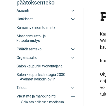
päätöksenteko
Avaa
Asiointi
tai
Avaa
Hankinnat
sulje
tai
alavalikko
Kansainvälinen toiminta
sulje
alavalikko
Ka
Maahanmuutto- ja
Wi
kotoutumistyö
kau
Avaa
Päätöksenteko
tai
Avaa
Organisaatio
sulje
Kau
tai
alavalikko
Salon kaupunki työnantajana
sulje
alavalikko
Oh
Salon kaupunkistrategia 2030
– Avaimet kaikkiin oviin
ohj
vo
Avaa
Talous
tai
tul
Avaa
Viestintä ja markkinointi
sulje
tai
alavalikko
Salo sosiaalisessa mediassa
sulje