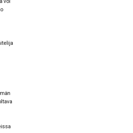
ä voi
to
telija
yhmän
oltava
eissa