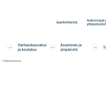
Aukioloajat 
Ajankohtaista
yhteystiedot
Varhaiskasvatus
Asuminen ja
T
Avaa
Avaa
Avaa
ja koulutus
ympäristö
tai
tai
tai
sulje
sulje
sulje
Palkitseminen
alavalikko
alavalikko
alavalik