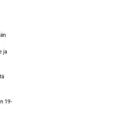
a
ään
e ja
tä
an 19-
a