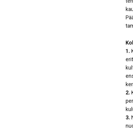
teh
kau
Pää
ta
Ko
1.
K
eri
kul
ens
ker
2.
K
per
ku
3.
N
nuo