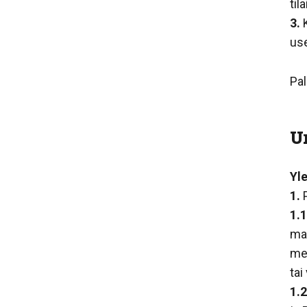
til
3.
K
use
Pal
U
Yl
1.
P
1.1
ma
me
tai
1.2