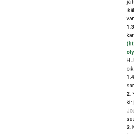
ja
ikä
vam
1.3
kan
(h
ol
HU
oik
1.4
sar
2.
Y
kir
Jo
seu
3.
M