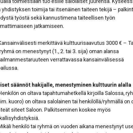
alla toimiessaan tuo esille salolaiset juurensa. Kyseess
a yhdistyksen toimija tai itsenäinen taiteen tekijä – palkin
dystä työstä sekä kannustimena taiteellisen työn
mattimaiseen jatkamiseen.
ansainvälisesti merkittävä kulttuurisaavutus 3000 € – Tai
 ryhmä on menestynyt (1., 2. tai 3. sija) oman alansa
ailmanmestaruuteen verrattavassa kansainvälisessä
pailussa.
iset säännöt hakijalle, menestyminen kulttuurin alalla
enkilön on oltava tapahtumahetkellä kirjoilla Salossa, r
im. kuoro) on oltava salolainen tai henkilöllä/ryhmällä on 
nteät siteet Saloon. Palkitseminen koskee myös
kallisyhdistyksiä.
 Mikäli henkilö tai ryhmä on vuoden aikana menestynyt us