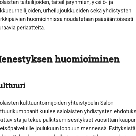
olaisten taiteilijoiden, taiteilijaryhmien, yksilö- ja
kkueurheilijoiden, urheilujoukkueiden sekä yhdistysten
rkkipäivien huomioinnissa noudatetaan pääsääntöisesti
raavia periaatteita.
enestyksen huomioiminen
lttuuri
olaisten kulttuuritoimijoiden yhteistyöelin Salon
ttuurikumppanit kuulee salolaisten yhdistysten ehdotuks
kittavista ja tekee palkitsemisesitykset vuosittain kaupu
eisöpalveluille joulukuun loppuun mennessä. Esityksistä