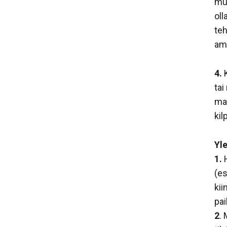
muu
oll
teh
am
4.
K
tai
ma
kil
Yle
1.
H
(es
kii
pai
2
.