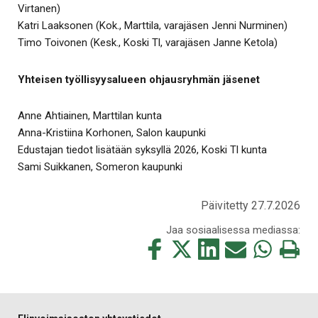
Virtanen)
Katri Laaksonen (Kok., Marttila, varajäsen Jenni Nurminen)
Timo Toivonen (Kesk., Koski Tl, varajäsen Janne Ketola)
Yhteisen työllisyysalueen ohjausryhmän jäsenet
Anne Ahtiainen, Marttilan kunta
Anna-Kristiina Korhonen, Salon kaupunki
Edustajan tiedot lisätään syksyllä 2026, Koski Tl kunta
Sami Suikkanen, Someron kaupunki
Päivitetty 27.7.2026
Jaa sosiaalisessa mediassa:
Jaa
Jaa
Jaa
Jaa
Jaa
Tulosta
tämä
tämä
tämä
tämä
tämä
tämä
Facebookissa
Twitterissä
LinkedIn:ssä
sähköpostitse
WhatsApp:ss
sivu