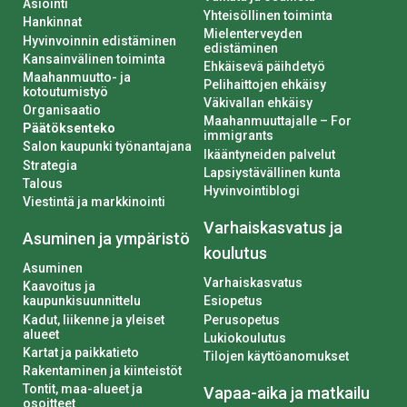
Asiointi
Yhteisöllinen toiminta
Hankinnat
Mielenterveyden
Hyvinvoinnin edistäminen
edistäminen
Kansainvälinen toiminta
Ehkäisevä päihdetyö
Maahanmuutto- ja
Pelihaittojen ehkäisy
kotoutumistyö
Väkivallan ehkäisy
Organisaatio
Maahanmuuttajalle – For
Päätöksenteko
immigrants
Salon kaupunki työnantajana
Ikääntyneiden palvelut
Strategia
Lapsiystävällinen kunta
Talous
Hyvinvointiblogi
Viestintä ja markkinointi
Varhaiskasvatus ja
Asuminen ja ympäristö
koulutus
Asuminen
Varhaiskasvatus
Kaavoitus ja
kaupunkisuunnittelu
Esiopetus
Kadut, liikenne ja yleiset
Perusopetus
alueet
Lukiokoulutus
Kartat ja paikkatieto
Tilojen käyttöanomukset
Rakentaminen ja kiinteistöt
Tontit, maa-alueet ja
Vapaa-aika ja matkailu
osoitteet