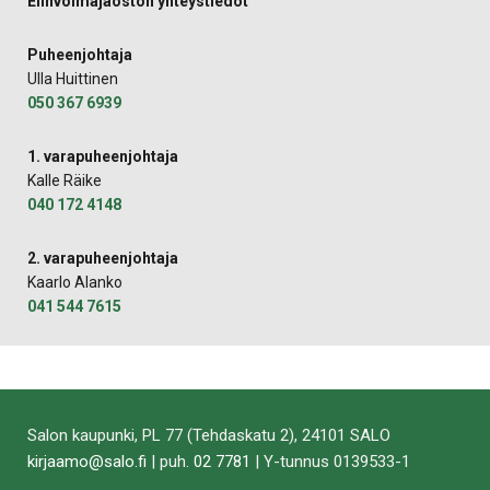
Elinvoimajaoston yhteystiedot
Puheenjohtaja
Ulla Huittinen
050 367 6939
1. varapuheenjohtaja
Kalle Räike
040 172 4148
2. varapuheenjohtaja
Kaarlo Alanko
041 544 7615
Salon kaupunki, PL 77 (Tehdaskatu 2), 24101 SALO
kirjaamo@salo.fi
| puh.
02 7781
| Y-tunnus 0139533-1