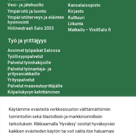
Vesi- ja jätehuolto
Kansalaisopisto
Ympäristö ja luonto
Kirjasto
Ympäristöterveys ja eläinten
Kulttuuri
hyvinvointi
Liikunta
Hiilineutraali Salo 2035
Matkailu – VisitSalo.fi
Työ ja yrittäjyys
Avoimet työpaikat Salossa
Työllisyyspalvelut
Palvelut työnhakijoille
Palvelut työnantaja- ja
yritysasiakkaille
Yrityspalvelut
Palvelut maaseutuyrittäjälle
Kilpailukyvyn kehittäminen
Luvat ja ilmoitukset
Kaupungin hankinnat
Käytämme evästeitä verkkosivuston välttämättömiin
toimintoihin sekä tilastollisiin ja markkinoinnillisiin
tarkoituksiin. Klikkaamalla ‘Hyväksy’ osoitat hyväksyväsi
kaikkien evästeiden käytön tai voit valita itse haluamasi