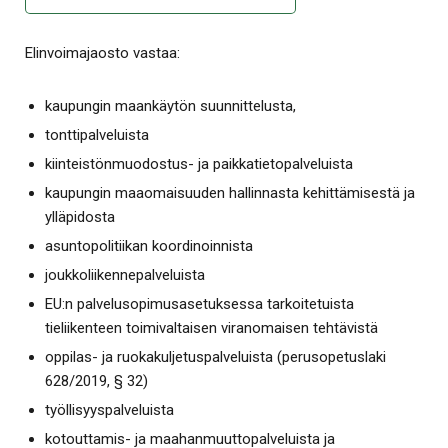
Elinvoimajaosto vastaa:
kaupungin maankäytön suunnittelusta,
tonttipalveluista
kiinteistönmuodostus- ja paikkatietopalveluista
kaupungin maaomaisuuden hallinnasta kehittämisestä ja
ylläpidosta
asuntopolitiikan koordinoinnista
joukkoliikennepalveluista
EU:n palvelusopimusasetuksessa tarkoitetuista
tieliikenteen toimivaltaisen viranomaisen tehtävistä
oppilas- ja ruokakuljetuspalveluista (perusopetuslaki
628/2019, § 32)
työllisyyspalveluista
kotouttamis- ja maahanmuuttopalveluista ja