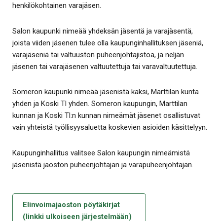
henkilökohtainen varajäsen.
Salon kaupunki nimeää yhdeksän jäsentä ja varajäsentä,
joista viiden jäsenen tulee olla kaupunginhallituksen jäseniä,
varajäseniä tai valtuuston puheenjohtajistoa, ja neljän
jäsenen tai varajäsenen valtuutettuja tai varavaltuutettuja.
Someron kaupunki nimeää jäsenistä kaksi, Marttilan kunta
yhden ja Koski Tl yhden. Someron kaupungin, Marttilan
kunnan ja Koski Tl:n kunnan nimeämät jäsenet osallistuvat
vain yhteistä työllisyysaluetta koskevien asioiden käsittelyyn.
Kaupunginhallitus valitsee Salon kaupungin nimeämistä
jäsenistä jaoston puheenjohtajan ja varapuheenjohtajan.
Elinvoimajaoston pöytäkirjat
(linkki ulkoiseen järjestelmään)