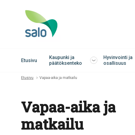
Kaupunki ja
Hyvinvointi ja
Etusivu
Avaa
päätöksenteko
osallisuus
tai
sulje
Etusivu
Vapaa-aika ja matkailu
alavalikko
Vapaa-aika ja
matkailu