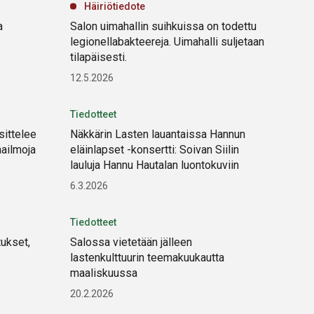
Häiriötiedote
a
Salon uimahallin suihkuissa on todettu
legionellabakteereja. Uimahalli suljetaan
tilapäisesti.
12.5.2026
Tiedotteet
sittelee
Näkkärin Lasten lauantaissa Hannun
aailmoja
eläinlapset -konsertti: Soivan Siilin
lauluja Hannu Hautalan luontokuviin
6.3.2026
Tiedotteet
tukset,
Salossa vietetään jälleen
lastenkulttuurin teemakuukautta
maaliskuussa
20.2.2026