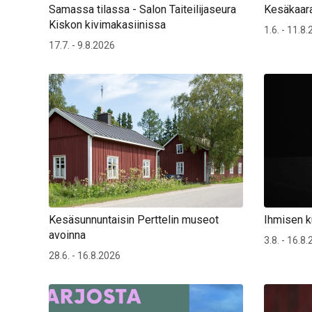
Samassa tilassa - Salon Taiteilijaseura
Kesäkaara
Kiskon kivimakasiinissa
1.6. - 11.8
17.7. - 9.8.2026
Kesäsunnuntaisin Perttelin museot
Ihmisen k
avoinna
3.8. - 16.8
28.6. - 16.8.2026