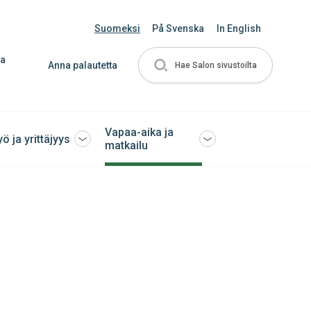
Suomeksi
På Svenska
In English
ja
Anna palautetta
Hae Salon sivustoilta
Vapaa-aika ja
yö ja yrittäjyys
Avaa
Avaa
matkailu
tai
tai
sulje
sulje
ko
alavalikko
alavalikko