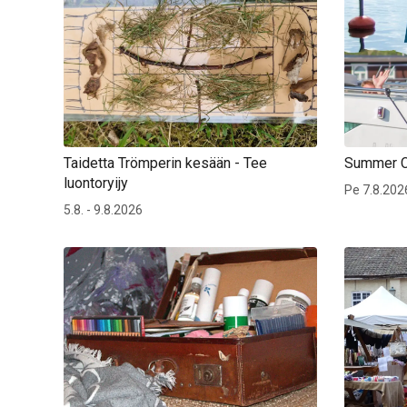
Taidetta Trömperin kesään - Tee
Summer Cl
luontoryijy
Pe 7.8.2026
5.8. - 9.8.2026