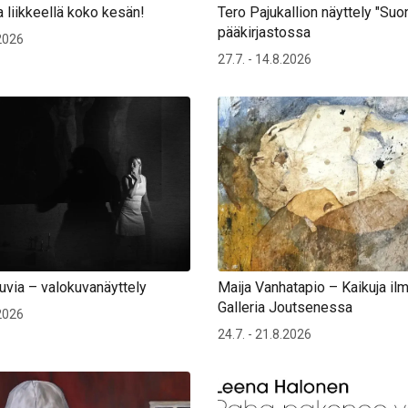
 liikkeellä koko kesän!
Tero Pajukallion näyttely "Suon
pääkirjastossa
.2026
27.7. - 14.8.2026
uvia – valokuvanäyttely
Maija Vanhatapio – Kaikuja ilm
Galleria Joutsenessa
.2026
24.7. - 21.8.2026