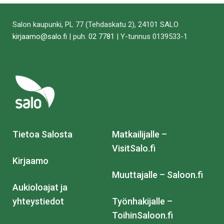
tämä
tämä
tämä
tämä
tämä
tämä
Facebookissa
Twitterissä
LinkedIn:ssä
sähköpostitse
WhatsApp:ss
sivu
Salon kaupunki, PL 77 (Tehdaskatu 2), 24101 SALO
kirjaamo@salo.fi
| puh.
02 7781
| Y-tunnus 0139533-1
Tietoa Salosta
Matkailijalle –
VisitSalo.fi
Kirjaamo
Muuttajalle – Saloon.fi
Aukioloajat ja
yhteystiedot
Työnhakijalle –
ToihinSaloon.fi