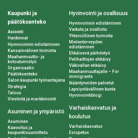
Kaupunki ja
Hyvinvointi ja osallisuus
päätöksenteko
Hyvinvoinnin edistäminen
Vaikuta ja osallistu
Asiointi
Yhteisöllinen toiminta
Hankinnat
Mielenterveyden
Hyvinvoinnin edistäminen
edistäminen
Kansainvälinen toiminta
Ehkäisevä päihdetyö
Maahanmuutto- ja
Pelihaittojen ehkäisy
kotoutumistyö
Väkivallan ehkäisy
Organisaatio
Maahanmuuttajalle – For
Päätöksenteko
immigrants
Salon kaupunki työnantajana
Ikääntyneiden palvelut
Strategia
Lapsiystävällinen kunta
Talous
Hyvinvointiblogi
Viestintä ja markkinointi
Varhaiskasvatus ja
Asuminen ja ympäristö
koulutus
Asuminen
Varhaiskasvatus
Kaavoitus ja
kaupunkisuunnittelu
Esiopetus