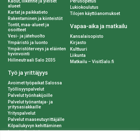
Kadut, liikenne ja yleiset
Perusopetus
alueet
Lukiokoulutus
Kartat ja paikkatieto
Tilojen käyttöanomukset
Rakentaminen ja kiinteistöt
Tontit, maa-alueet ja
Vapaa-aika ja matkailu
osoitteet
Vesi- ja jätehuolto
Kansalaisopisto
Ympäristö ja luonto
Kirjasto
Ympäristöterveys ja eläinten
Kulttuuri
hyvinvointi
Liikunta
Hiilineutraali Salo 2035
Matkailu – VisitSalo.fi
Työ ja yrittäjyys
Avoimet työpaikat Salossa
Työllisyyspalvelut
Palvelut työnhakijoille
Palvelut työnantaja- ja
yritysasiakkaille
Yrityspalvelut
Palvelut maaseutuyrittäjälle
Kilpailukyvyn kehittäminen
Luvat ja ilmoitukset
Kaupungin hankinnat