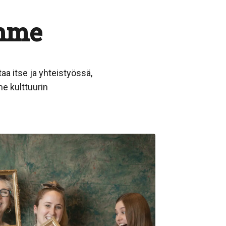
imme
aa itse ja yhteistyössä,
e kulttuurin