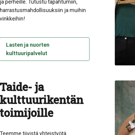
ja perheille. Tutustu tapahtumiin,
harrastusmahdollisuuksiin ja muihin
vinkkeihin!
Lasten ja nuorten
kulttuuripalvelut
Taide- ja
kulttuurikentän
toimijoille
Teemme tiivistä yhteistyötä