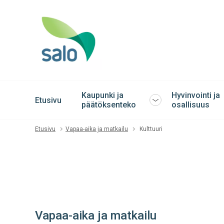
Kaupunki ja
Hyvinvointi ja
Etusivu
Avaa
päätöksenteko
osallisuus
tai
sulje
Etusivu
Vapaa-aika ja matkailu
Kulttuuri
alavalikko
Vapaa-aika ja matkailu