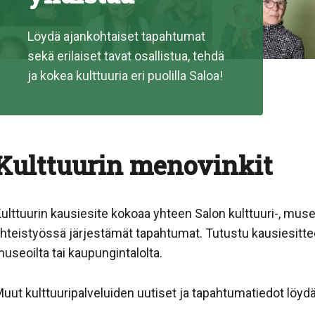
Löydä ajankohtaiset tapahtumat
sekä erilaiset tavat osallistua, tehdä
ja kokea kulttuuria eri puolilla Saloa!
Kulttuurin menovinkit
ulttuurin kausiesite kokoaa yhteen Salon kulttuuri-, muse
hteistyössä järjestämät tapahtumat. Tutustu kausiesitte
useoilta tai kaupungintalolta.
uut kulttuuripalveluiden uutiset ja tapahtumatiedot löydä