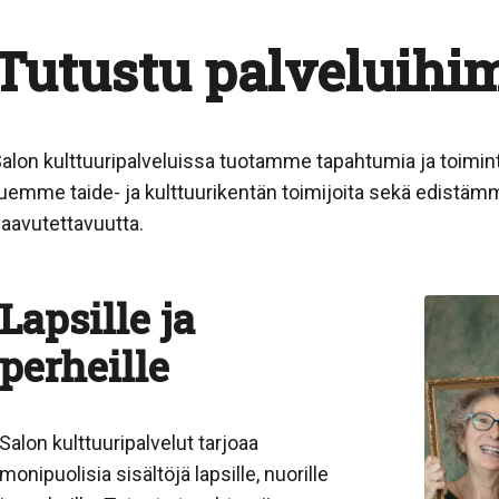
Tutustu palveluih
alon kulttuuripalveluissa tuotamme tapahtumia ja toimint
uemme taide- ja kulttuurikentän toimijoita sekä edistämm
aavutettavuutta.
Lapsille ja
perheille
Salon kulttuuripalvelut tarjoaa
monipuolisia sisältöjä lapsille, nuorille