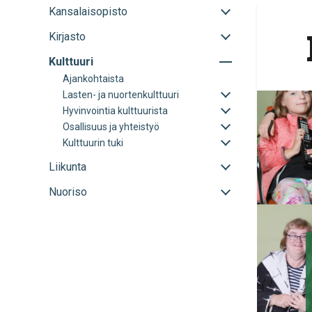
Avaa
Kansalaisopisto
tai
Avaa
Kirjasto
sulje
tai
alavalikko
Avaa
Kulttuuri
sulje
tai
alavalikko
Ajankohtaista
sulje
Avaa
Lasten- ja nuortenkulttuuri
alavalikko
tai
Avaa
Hyvinvointia kulttuurista
sulje
tai
Avaa
Osallisuus ja yhteistyö
alavalikko
sulje
tai
Avaa
Kulttuurin tuki
alavalikko
sulje
tai
alavalikko
sulje
Avaa
Liikunta
alavalikko
tai
Avaa
Nuoriso
sulje
tai
alavalikko
sulje
alavalikko