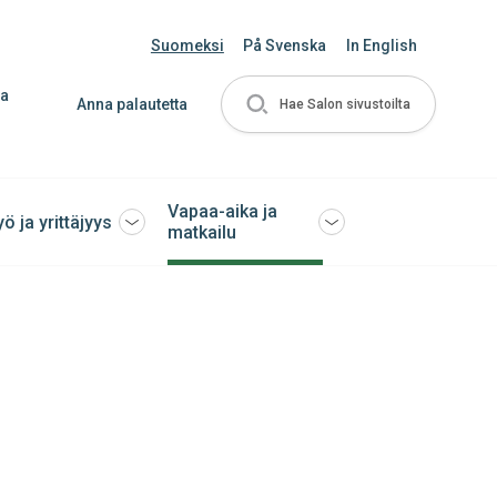
Suomeksi
På Svenska
In English
ja
Anna palautetta
Hae Salon sivustoilta
Vapaa-aika ja
yö ja yrittäjyys
Avaa
Avaa
matkailu
tai
tai
sulje
sulje
ko
alavalikko
alavalikko