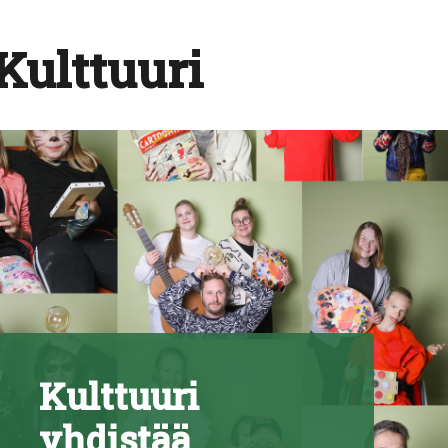
Kulttuuri
Kulttuuri
yhdistää