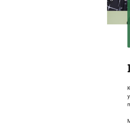
K
y
m
M