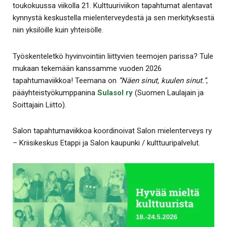
toukokuussa viikolla 21. Kulttuuriviikon tapahtumat alentavat
kynnystä keskustella mielenterveydestä ja sen merkityksestä
niin yksilöille kuin yhteisölle.
Työskenteletkö hyvinvointiin liittyvien teemojen parissa? Tule
mukaan tekemään kanssamme vuoden 2026
tapahtumaviikkoa! Teemana on
”Näen sinut, kuulen sinut.”
,
pääyhteistyökumppanina
Sulasol ry
(Suomen Laulajain ja
Soittajain Liitto).
Salon tapahtumaviikkoa koordinoivat Salon mielenterveys ry
– Kriisikeskus Etappi ja Salon kaupunki / kulttuuripalvelut.