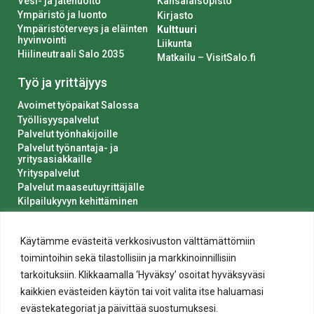
Vesi- ja jätehuolto
Kansalaisopisto
Ympäristö ja luonto
Kirjasto
Ympäristöterveys ja eläinten
Kulttuuri
hyvinvointi
Liikunta
Hiilineutraali Salo 2035
Matkailu – VisitSalo.fi
Työ ja yrittäjyys
Avoimet työpaikat Salossa
Työllisyyspalvelut
Palvelut työnhakijoille
Palvelut työnantaja- ja
yritysasiakkaille
Yrityspalvelut
Palvelut maaseutuyrittäjälle
Kilpailukyvyn kehittäminen
Luvat ja ilmoitukset
Kaupungin hankinnat
Käytämme evästeitä verkkosivuston välttämättömiin
toimintoihin sekä tilastollisiin ja markkinoinnillisiin
tarkoituksiin. Klikkaamalla ‘Hyväksy’ osoitat hyväksyväsi
kaikkien evästeiden käytön tai voit valita itse haluamasi
evästekategoriat ja päivittää suostumuksesi.