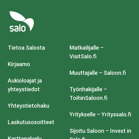
Tietoa Salosta
Matkailijalle –
VisitSalo.fi
Kirjaamo
Muuttajalle – Saloon.fi
Aukioloajat ja
yhteystiedot
Työnhakijalle –
ToihinSaloon.fi
Yhteystietohaku
Yritykselle – Yrityssalo.fi
Laskutusosoitteet
Sijoitu Saloon – Invest in
Karttapalvelu