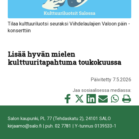
Tilaa kulttuuriluotsi seuraksi Viihdelaulajien Valoon päin -
konserttiin
Lisää hyvän mielen
kulttuuritapahtuma toukokuussa
Päivitetty 7.5.2026
Jaa sosiaalisessa mediassa:
Jaa
Jaa
Jaa
Jaa
Jaa
Tulosta
tämä
tämä
tämä
tämä
tämä
tämä
Facebookissa
Twitterissä
LinkedIn:ssä
sähköpostitse
WhatsApp:ss
sivu
Salon kaupunki, PL 77 (Tehdaskatu 2), 24101 SALO
kirjaamo@salo.fi
| puh.
02 7781
| Y-tunnus 0139533-1