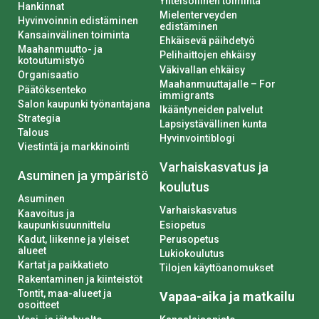
Yhteisöllinen toiminta
Hankinnat
Mielenterveyden
Hyvinvoinnin edistäminen
edistäminen
Kansainvälinen toiminta
Ehkäisevä päihdetyö
Maahanmuutto- ja
Pelihaittojen ehkäisy
kotoutumistyö
Väkivallan ehkäisy
Organisaatio
Maahanmuuttajalle – For
Päätöksenteko
immigrants
Salon kaupunki työnantajana
Ikääntyneiden palvelut
Strategia
Lapsiystävällinen kunta
Talous
Hyvinvointiblogi
Viestintä ja markkinointi
Varhaiskasvatus ja
Asuminen ja ympäristö
koulutus
Asuminen
Varhaiskasvatus
Kaavoitus ja
kaupunkisuunnittelu
Esiopetus
Kadut, liikenne ja yleiset
Perusopetus
alueet
Lukiokoulutus
Kartat ja paikkatieto
Tilojen käyttöanomukset
Rakentaminen ja kiinteistöt
Tontit, maa-alueet ja
Vapaa-aika ja matkailu
osoitteet