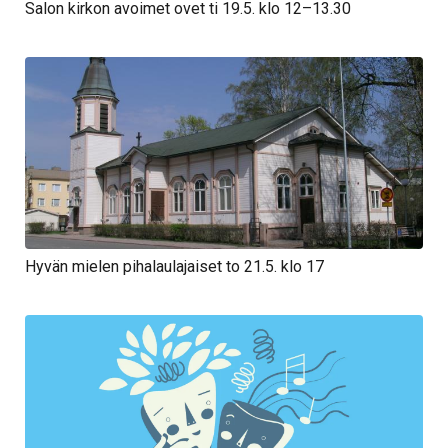
Salon kirkon avoimet ovet ti 19.5. klo 12–13.30
Hyvän mielen pihalaulajaiset to 21.5. klo 17