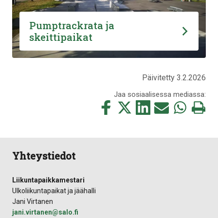
Pumptrackrata ja
skeittipaikat
Päivitetty 3.2.2026
Jaa sosiaalisessa mediassa:
Jaa
Jaa
Jaa
Jaa
Jaa
Tulosta
tämä
tämä
tämä
tämä
tämä
tämä
Facebookissa
Twitterissä
LinkedIn:ssä
sähköpostitse
WhatsApp:ss
sivu
Yhteystiedot
Liikuntapaikkamestari
Ulkoliikuntapaikat ja jäähalli
Jani Virtanen
jani.​virtanen​@​salo.​fi​