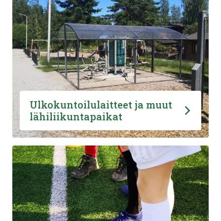
Ulkokuntoilulaitteet ja muut
lähiliikuntapaikat