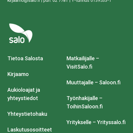
kirjaamo@salo.fi
| puh.
02 7781
| Y-tunnus 0139533-1
Tietoa Salosta
Matkailijalle –
VisitSalo.fi
Kirjaamo
Muuttajalle – Saloon.fi
Aukioloajat ja
yhteystiedot
Työnhakijalle –
ToihinSaloon.fi
Yhteystietohaku
Yritykselle – Yrityssalo.fi
Laskutusosoitteet