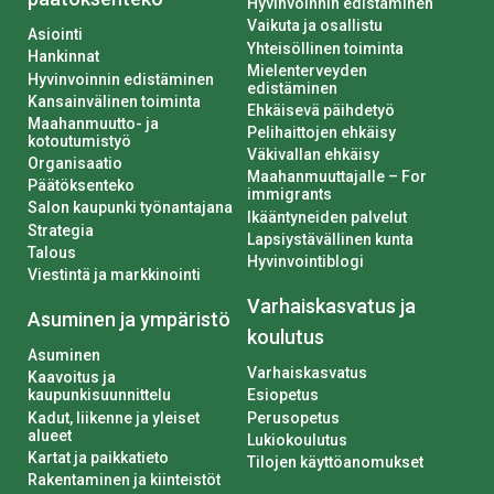
Hyvinvoinnin edistäminen
Vaikuta ja osallistu
Asiointi
Yhteisöllinen toiminta
Hankinnat
Mielenterveyden
Hyvinvoinnin edistäminen
edistäminen
Kansainvälinen toiminta
Ehkäisevä päihdetyö
Maahanmuutto- ja
Pelihaittojen ehkäisy
kotoutumistyö
Väkivallan ehkäisy
Organisaatio
Maahanmuuttajalle – For
Päätöksenteko
immigrants
Salon kaupunki työnantajana
Ikääntyneiden palvelut
Strategia
Lapsiystävällinen kunta
Talous
Hyvinvointiblogi
Viestintä ja markkinointi
Varhaiskasvatus ja
Asuminen ja ympäristö
koulutus
Asuminen
Varhaiskasvatus
Kaavoitus ja
kaupunkisuunnittelu
Esiopetus
Kadut, liikenne ja yleiset
Perusopetus
alueet
Lukiokoulutus
Kartat ja paikkatieto
Tilojen käyttöanomukset
Rakentaminen ja kiinteistöt