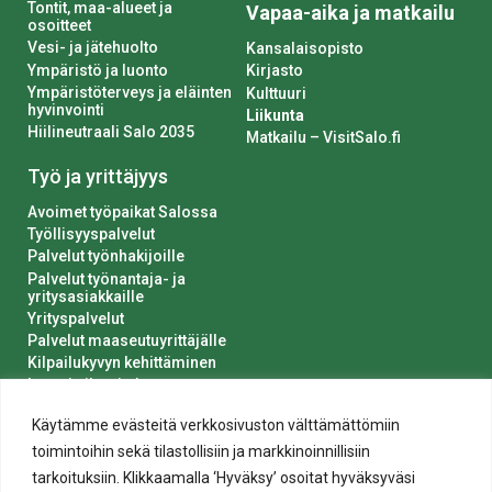
Tontit, maa-alueet ja
Vapaa-aika ja matkailu
osoitteet
Vesi- ja jätehuolto
Kansalaisopisto
Ympäristö ja luonto
Kirjasto
Ympäristöterveys ja eläinten
Kulttuuri
hyvinvointi
Liikunta
Hiilineutraali Salo 2035
Matkailu – VisitSalo.fi
Työ ja yrittäjyys
Avoimet työpaikat Salossa
Työllisyyspalvelut
Palvelut työnhakijoille
Palvelut työnantaja- ja
yritysasiakkaille
Yrityspalvelut
Palvelut maaseutuyrittäjälle
Kilpailukyvyn kehittäminen
Luvat ja ilmoitukset
Kaupungin hankinnat
Käytämme evästeitä verkkosivuston välttämättömiin
toimintoihin sekä tilastollisiin ja markkinoinnillisiin
tarkoituksiin. Klikkaamalla ‘Hyväksy’ osoitat hyväksyväsi