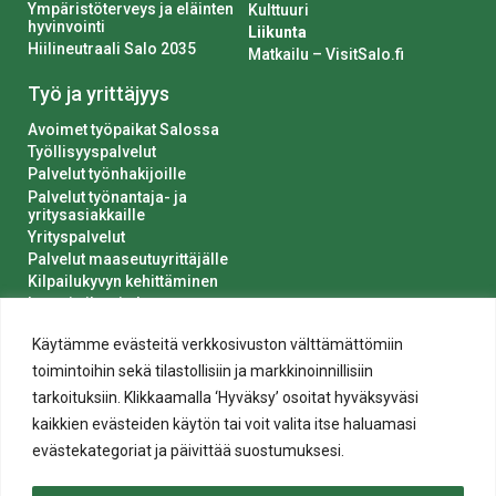
Ympäristöterveys ja eläinten
Kulttuuri
hyvinvointi
Liikunta
Hiilineutraali Salo 2035
Matkailu – VisitSalo.fi
Työ ja yrittäjyys
Avoimet työpaikat Salossa
Työllisyyspalvelut
Palvelut työnhakijoille
Palvelut työnantaja- ja
yritysasiakkaille
Yrityspalvelut
Palvelut maaseutuyrittäjälle
Kilpailukyvyn kehittäminen
Luvat ja ilmoitukset
Kaupungin hankinnat
Käytämme evästeitä verkkosivuston välttämättömiin
toimintoihin sekä tilastollisiin ja markkinoinnillisiin
tarkoituksiin. Klikkaamalla ‘Hyväksy’ osoitat hyväksyväsi
kaikkien evästeiden käytön tai voit valita itse haluamasi
evästekategoriat ja päivittää suostumuksesi.