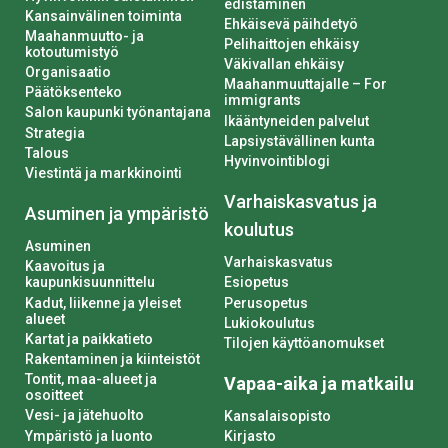
edistäminen
Kansainvälinen toiminta
Ehkäisevä päihdetyö
Maahanmuutto- ja
Pelihaittojen ehkäisy
kotoutumistyö
Väkivallan ehkäisy
Organisaatio
Maahanmuuttajalle – For
Päätöksenteko
immigrants
Salon kaupunki työnantajana
Ikääntyneiden palvelut
Strategia
Lapsiystävällinen kunta
Talous
Hyvinvointiblogi
Viestintä ja markkinointi
Varhaiskasvatus ja
Asuminen ja ympäristö
koulutus
Asuminen
Varhaiskasvatus
Kaavoitus ja
kaupunkisuunnittelu
Esiopetus
Kadut, liikenne ja yleiset
Perusopetus
alueet
Lukiokoulutus
Kartat ja paikkatieto
Tilojen käyttöanomukset
Rakentaminen ja kiinteistöt
Tontit, maa-alueet ja
Vapaa-aika ja matkailu
osoitteet
Vesi- ja jätehuolto
Kansalaisopisto
Ympäristö ja luonto
Kirjasto