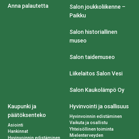
Anna palautetta
Salon joukkoliikenne –
Paikku
Salon historiallinen
museo
Salon taidemuseo
Liikelaitos Salon Vesi
Salon Kaukolämpö Oy
Kaupunki ja
Hyvinvointi ja osallisuus
päätöksenteko
Hyvinvoinnin edistäminen
Vaikuta ja osallistu
Asiointi
Yhteisöllinen toiminta
Hankinnat
Mielenterveyden
Hyvinvoinnin edistäminen