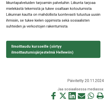
liikuntapalveluiden tarjoamiin palveluihin. Liikunta tarjoaa
mielekästä tekemistä ja tukee osaltaan kotoutumista.
Liikunnan kautta on mahdollista luontevasti tutustua uusiin
ihmisiin, se tukee kielen oppimista sekä sosiaalisten
suhteiden ja verkostojen rakentumista.
Ilmoittaudu kursseille (siirtyy
ilmoittautumisjärjestelmä Hellewiin)
Päivitetty 20.11.2024
Jaa sosiaalisessa mediassa:
Jaa
Jaa
Jaa
Jaa
Jaa
Tulosta
tämä
tämä
tämä
tämä
tämä
tämä
Facebookissa
Twitterissä
LinkedIn:ssä
sähköpostitse
WhatsApp:ss
sivu