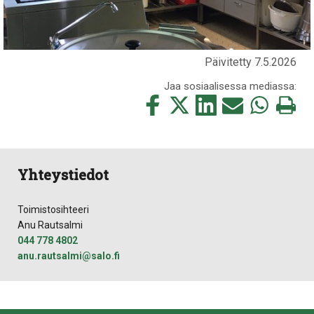
Päivitetty 7.5.2026
Jaa sosiaalisessa mediassa:
Jaa
Jaa
Jaa
Jaa
Jaa
Tulosta
tämä
tämä
tämä
tämä
tämä
tämä
Facebookissa
Twitterissä
LinkedIn:ssä
sähköpostitse
WhatsApp:ss
sivu
Yhteystiedot
Toimistosihteeri
Anu Rautsalmi
044 778 4802
anu.rautsalmi@salo.fi