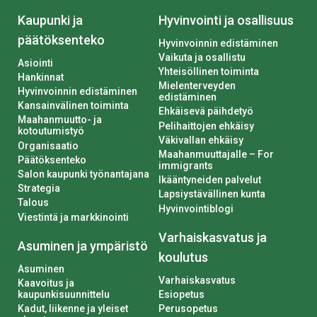
Kaupunki ja
Hyvinvointi ja osallisuus
päätöksenteko
Hyvinvoinnin edistäminen
Vaikuta ja osallistu
Asiointi
Yhteisöllinen toiminta
Hankinnat
Mielenterveyden
Hyvinvoinnin edistäminen
edistäminen
Kansainvälinen toiminta
Ehkäisevä päihdetyö
Maahanmuutto- ja
Pelihaittojen ehkäisy
kotoutumistyö
Väkivallan ehkäisy
Organisaatio
Maahanmuuttajalle – For
Päätöksenteko
immigrants
Salon kaupunki työnantajana
Ikääntyneiden palvelut
Strategia
Lapsiystävällinen kunta
Talous
Hyvinvointiblogi
Viestintä ja markkinointi
Varhaiskasvatus ja
Asuminen ja ympäristö
koulutus
Asuminen
Varhaiskasvatus
Kaavoitus ja
kaupunkisuunnittelu
Esiopetus
Kadut, liikenne ja yleiset
Perusopetus