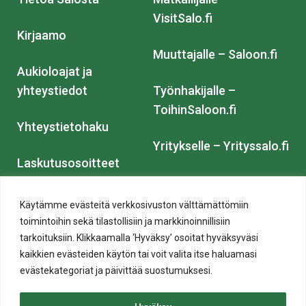
VisitSalo.fi
Kirjaamo
Muuttajalle – Saloon.fi
Aukioloajat ja
yhteystiedot
Työnhakijalle –
ToihinSaloon.fi
Yhteystietohaku
Yritykselle – Yrityssalo.fi
Laskutusosoitteet
Sijoitu Saloon – Invest in
Karttapalvelu
Salo.fi
Käytämme evästeitä verkkosivuston välttämättömiin
toimintoihin sekä tilastollisiin ja markkinoinnillisiin
Anna palautetta
Salon joukkoliikenne –
tarkoituksiin. Klikkaamalla ‘Hyväksy’ osoitat hyväksyväsi
kaikkien evästeiden käytön tai voit valita itse haluamasi
Paikku
evästekategoriat ja päivittää suostumuksesi.
Salon historiallinen