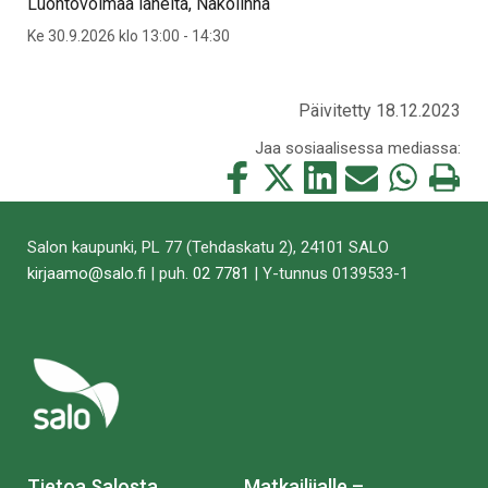
Luontovoimaa läheltä, Nakolinna
Ke 30.9.2026 klo 13:00 - 14:30
Päivitetty 18.12.2023
Jaa sosiaalisessa mediassa:
Jaa
Jaa
Jaa
Jaa
Jaa
Tulosta
tämä
tämä
tämä
tämä
tämä
tämä
Facebookissa
Twitterissä
LinkedIn:ssä
sähköpostitse
WhatsApp:ss
sivu
Salon kaupunki, PL 77 (Tehdaskatu 2), 24101 SALO
kirjaamo@salo.fi
| puh.
02 7781
| Y-tunnus 0139533-1
Tietoa Salosta
Matkailijalle –