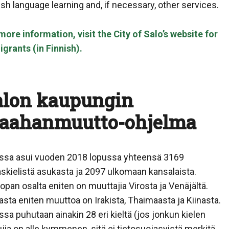
ish language learning and, if necessary, other services.
more information, visit the City of Salo’s website for
grants (in Finnish).
alon kaupungin
aahanmuutto-ohjelma
ssa asui vuoden 2018 lopussa yhteensä 3169
askielistä asukasta ja 2097 ulkomaan kansalaista.
opan osalta eniten on muuttajia Virosta ja Venäjältä.
asta eniten muuttoa on Irakista, Thaimaasta ja Kiinasta.
ssa puhutaan ainakin 28 eri kieltä (jos jonkun kielen
jia on alle kymmenen, sitä ei tietosuojasyistä merkitä