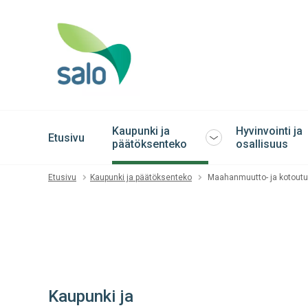
Kaupunki ja
Hyvinvointi ja
Etusivu
Avaa
päätöksenteko
osallisuus
tai
sulje
Etusivu
Kaupunki ja päätöksenteko
Maahanmuutto- ja kotout
alavalikko
Kaupunki ja