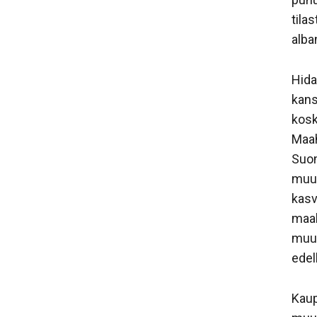
tila
alban
Hida
kans
kosk
Maah
Suom
muut
kasv
maah
muut
edel
Kaup