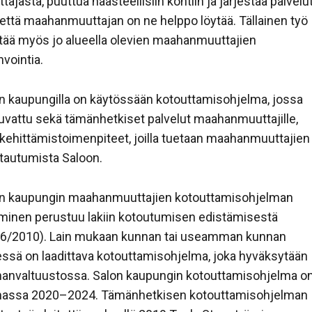
tajasta, puuttua haasteellisiin kohtiin ja järjestää palvelu
, että maahanmuuttajan on ne helppo löytää. Tällainen työ
tää myös jo alueella olevien maahanmuuttajien
nvointia.
n kaupungilla on käytössään kotouttamisohjelma, jossa
uvattu sekä tämänhetkiset palvelut maahanmuuttajille,
 kehittämistoimenpiteet, joilla tuetaan maahanmuuttajien
tautumista Saloon.
n kaupungin maahanmuuttajien kotouttamisohjelman
iminen perustuu lakiin kotoutumisen edistämisestä
6/2010). Lain mukaan kunnan tai useamman kunnan
ssä on laadittava kotouttamisohjelma, joka hyväksytään
anvaltuustossa. Salon kaupungin kotouttamisohjelma o
assa 2020–2024. Tämänhetkisen kotouttamisohjelman