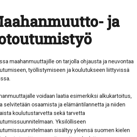
aahanmuutto- ja
otoutumistyö
ssa maahanmuuttajille on tarjolla ohjausta ja neuvontaa
utumiseen, työllistymiseen ja koulutukseen liittyvissä
issa.
anmuuttajalle voidaan laatia esimerkiksi alkukartoitus,
a selvitetään osaamista ja elämäntilannetta ja niiden
ista koulutustarvetta sekä tarvetta
utumissuunnitelmaan. Yksilölliseen
utumissuunnitelmaan sisältyy yleensä suomen kielen