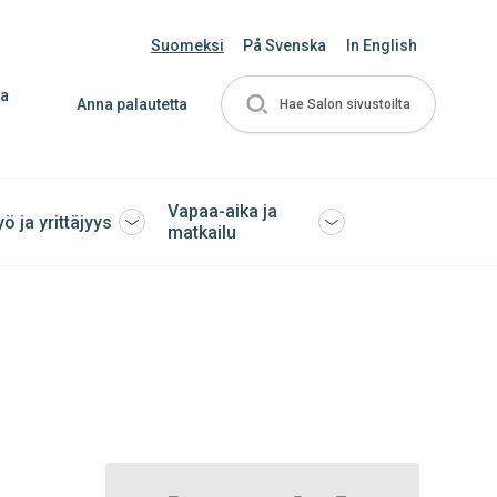
Suomeksi
På Svenska
In English
ja
Anna palautetta
Hae Salon sivustoilta
Vapaa-aika ja
yö ja yrittäjyys
Avaa
Avaa
matkailu
tai
tai
sulje
sulje
ko
alavalikko
alavalikko