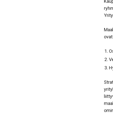
Kaup
ryhm
Yrit
Maak
ovat
O
V
H
Stra
yrit
liit
maah
omin