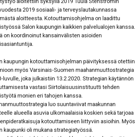
itystyö aloitettiin syksyllä 2019 Tuula Stenströmin
vuodesta 2019 sosiaali- ja terveyslautakunnassa
mästä aloitteesta. Kotouttamisohjelma on laadittu
istyössä Salon kaupungin kaikkien palvelualojen kanssa.
ä on koordinoinut kansainvälisten asioiden
isasiantuntija.
n kaupungin kotouttamisohjelman päivityksessä otettiin
mioon myös Varsinais-Suomen maahanmuuttostrategia
-luvulle, joka julkaistiin 13.2.2020. Strategian käytännön
uttamisesta vastasi Siirtolaisuusinstituutti tehden
istyötä monien eri tahojen kanssa.
anmuuttostrategia luo suuntaviivat maakunnan
nteelle alueella asuvia ulkomaalaisia koskien sekä tarjoaa
enpideratkaisuja kotouttamiseen liittyviin asioihin. Myös
n kaupunki oli mukana strategiatyössä.