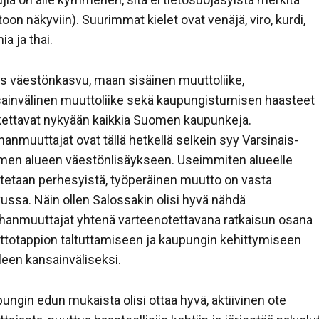
stoon näkyviin). Suurimmat kielet ovat venäjä, viro, kurdi,
ia ja thai.
s väestönkasvu, maan sisäinen muuttoliike,
ainvälinen muuttoliike sekä kaupungistumisen haasteet
ettavat nykyään kaikkia Suomen kaupunkeja.
anmuuttajat ovat tällä hetkellä selkein syy Varsinais-
en alueen väestönlisäykseen. Useimmiten alueelle
etaan perhesyistä, työperäinen muutto on vasta
ussa. Näin ollen Salossakin olisi hyvä nähdä
anmuuttajat yhtenä varteenotettavana ratkaisun osana
totappion taltuttamiseen ja kaupungin kehittymiseen
leen kansainväliseksi.
ungin edun mukaista olisi ottaa hyvä, aktiivinen ote