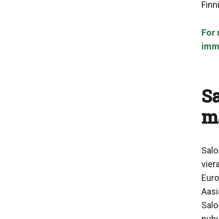
Finn
For 
immi
S
m
Salo
vier
Euro
Aasi
Salo
puhu