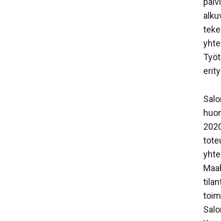
päiv
alku
teke
yhte
Työt
erity
Salo
huo
2020
tote
yhte
Maah
tila
toim
Salo