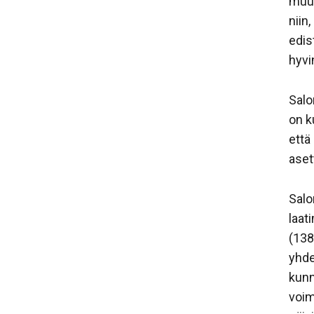
muut
niin
edis
hyvi
Salo
on k
että
aset
Salo
laat
(138
yhde
kunn
voim