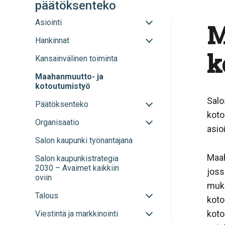
päätöksenteko
Avaa
Asiointi
M
tai
Avaa
Hankinnat
sulje
tai
alavalikko
k
Kansainvälinen toiminta
sulje
alavalikko
Maahanmuutto- ja
kotoutumistyö
Salo
Avaa
Päätöksenteko
tai
koto
Avaa
Organisaatio
sulje
asio
tai
alavalikko
Salon kaupunki työnantajana
sulje
alavalikko
Maah
Salon kaupunkistrategia
2030 – Avaimet kaikkiin
joss
oviin
muka
Avaa
Talous
koto
tai
Avaa
koto
Viestintä ja markkinointi
sulje
tai
alavalikko