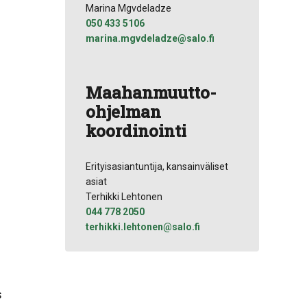
Marina Mgvdeladze
050 433 5106
marina.mgvdeladze@salo.fi
Maahanmuutto-
ohjelman
koordinointi
Erityisasiantuntija, kansainväliset
asiat
Terhikki Lehtonen
044 778 2050
terhikki.lehtonen@salo.fi
s