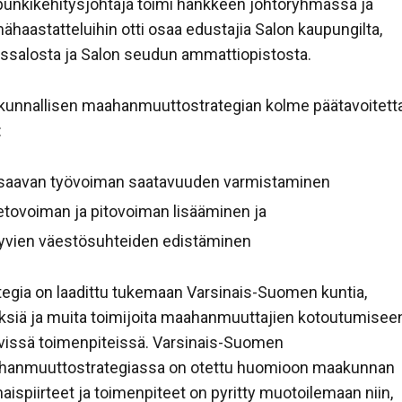
unkikehitysjohtaja toimi hankkeen johtoryhmässä ja
ähaastatteluihin otti osaa edustajia Salon kaupungilta,
yssalosta ja Salon seudun ammattiopistosta.
unnallisen maahanmuuttostrategian kolme päätavoitett
:
saavan työvoiman saatavuuden varmistaminen
etovoiman ja pitovoiman lisääminen ja
yvien väestösuhteiden edistäminen
tegia on laadittu tukemaan Varsinais-Suomen kuntia,
yksiä ja muita toimijoita maahanmuuttajien kotoutumisee
tyvissä toimenpiteissä. Varsinais-Suomen
anmuuttostrategiassa on otettu huomioon maakunnan
aispiirteet ja toimenpiteet on pyritty muotoilemaan niin,