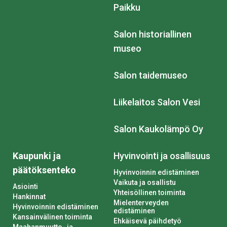
Paikku
Salon historiallinen
museo
Salon taidemuseo
Liikelaitos Salon Vesi
Salon Kaukolämpö Oy
Kaupunki ja
Hyvinvointi ja osallisuus
päätöksenteko
Hyvinvoinnin edistäminen
Vaikuta ja osallistu
Asiointi
Yhteisöllinen toiminta
Hankinnat
Mielenterveyden
Hyvinvoinnin edistäminen
edistäminen
Kansainvälinen toiminta
Ehkäisevä päihdetyö