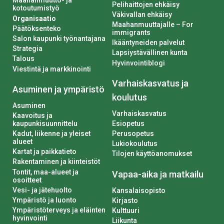
Maahanmuutto- ja
Pelihaittojen ehkäisy
kotoutumistyö
Väkivallan ehkäisy
Organisaatio
Maahanmuuttajalle – For
Päätöksenteko
immigrants
Salon kaupunki työnantajana
Ikääntyneiden palvelut
Strategia
Lapsiystävällinen kunta
Talous
Hyvinvointiblogi
Viestintä ja markkinointi
Varhaiskasvatus ja
Asuminen ja ympäristö
koulutus
Asuminen
Varhaiskasvatus
Kaavoitus ja
kaupunkisuunnittelu
Esiopetus
Kadut, liikenne ja yleiset
Perusopetus
alueet
Lukiokoulutus
Kartat ja paikkatieto
Tilojen käyttöanomukset
Rakentaminen ja kiinteistöt
Tontit, maa-alueet ja
Vapaa-aika ja matkailu
osoitteet
Vesi- ja jätehuolto
Kansalaisopisto
Ympäristö ja luonto
Kirjasto
Ympäristöterveys ja eläinten
Kulttuuri
hyvinvointi
Liikunta