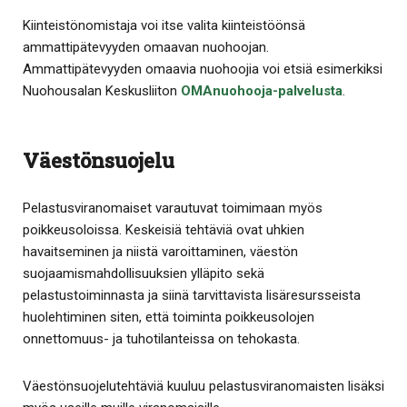
Kiinteistönomistaja voi itse valita kiinteistöönsä
ammattipätevyyden omaavan nuohoojan.
Ammattipätevyyden omaavia nuohoojia voi etsiä esimerkiksi
Nuohousalan Keskusliiton
OMAnuohooja-palvelusta
.
Väestönsuojelu
Pelastusviranomaiset varautuvat toimimaan myös
poikkeusoloissa. Keskeisiä tehtäviä ovat uhkien
havaitseminen ja niistä varoittaminen, väestön
suojaamismahdollisuuksien ylläpito sekä
pelastustoiminnasta ja siinä tarvittavista lisäresursseista
huolehtiminen siten, että toiminta poikkeusolojen
onnettomuus- ja tuhotilanteissa on tehokasta.
Väestönsuojelutehtäviä kuuluu pelastusviranomaisten lisäksi