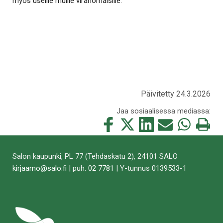
myös useille muille viranomaisille.
Päivitetty 24.3.2026
Jaa sosiaalisessa mediassa:
Jaa
Jaa
Jaa
Jaa
Jaa
Tulosta
tämä
tämä
tämä
tämä
tämä
tämä
Facebookissa
Twitterissä
LinkedIn:ssä
sähköpostitse
WhatsApp:ss
sivu
Salon kaupunki, PL 77 (Tehdaskatu 2), 24101 SALO
kirjaamo@salo.fi
| puh.
02 7781
| Y-tunnus 0139533-1