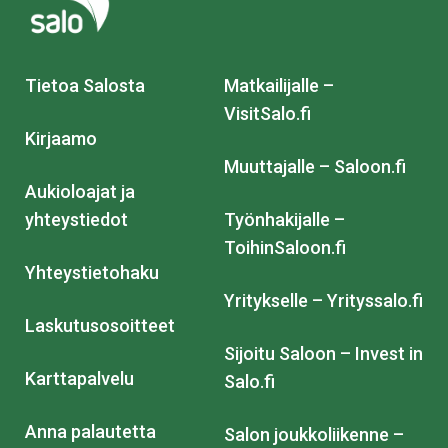
Tietoa Salosta
Matkailijalle –
VisitSalo.fi
Kirjaamo
Muuttajalle – Saloon.fi
Aukioloajat ja
yhteystiedot
Työnhakijalle –
ToihinSaloon.fi
Yhteystietohaku
Yritykselle – Yrityssalo.fi
Laskutusosoitteet
Sijoitu Saloon – Invest in
Karttapalvelu
Salo.fi
Anna palautetta
Salon joukkoliikenne –