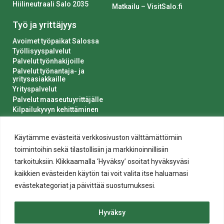
Hiilineutraali Salo 2035
Matkailu – VisitSalo.fi
Työ ja yrittäjyys
Avoimet työpaikat Salossa
Työllisyyspalvelut
Palvelut työnhakijoille
Palvelut työnantaja- ja
yritysasiakkaille
Yrityspalvelut
Palvelut maaseutuyrittäjälle
Kilpailukyvyn kehittäminen
Luvat ja ilmoitukset
Kaupungin hankinnat
Käytämme evästeitä verkkosivuston välttämättömiin
toimintoihin sekä tilastollisiin ja markkinoinnillisiin
tarkoituksiin. Klikkaamalla ‘Hyväksy’ osoitat hyväksyväsi
kaikkien evästeiden käytön tai voit valita itse haluamasi
evästekategoriat ja päivittää suostumuksesi.
Tietosuoja
Hyväksy
Evästeiden käyttö