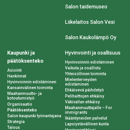
Salon taidemuseo
Liikelaitos Salon Vesi
Salon Kaukolämpö Oy
Kaupunki ja
Hyvinvointi ja osallisuus
päätöksenteko
Hyvinvoinnin edistäminen
Vaikuta ja osallistu
Asiointi
Yhteisöllinen toiminta
Hankinnat
Mielenterveyden
Hyvinvoinnin edistäminen
edistäminen
Kansainvälinen toiminta
Ehkäisevä päihdetyö
Maahanmuutto- ja
Pelihaittojen ehkäisy
kotoutumistyö
Väkivallan ehkäisy
Organisaatio
Maahanmuuttajalle – For
Päätöksenteko
immigrants
Salon kaupunki työnantajana
Ikääntyneiden palvelut
Strategia
Lapsiystävällinen kunta
Talous
Hyvinvointiblogi