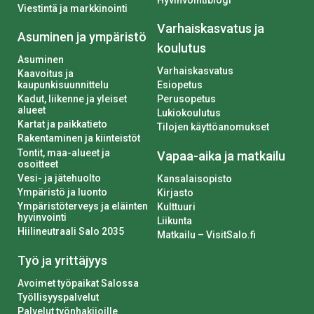
Viestintä ja markkinointi
Varhaiskasvatus ja
Asuminen ja ympäristö
koulutus
Asuminen
Varhaiskasvatus
Kaavoitus ja
kaupunkisuunnittelu
Esiopetus
Kadut, liikenne ja yleiset
Perusopetus
alueet
Lukiokoulutus
Kartat ja paikkatieto
Tilojen käyttöanomukset
Rakentaminen ja kiinteistöt
Tontit, maa-alueet ja
Vapaa-aika ja matkailu
osoitteet
Vesi- ja jätehuolto
Kansalaisopisto
Ympäristö ja luonto
Kirjasto
Ympäristöterveys ja eläinten
Kulttuuri
hyvinvointi
Liikunta
Hiilineutraali Salo 2035
Matkailu – VisitSalo.fi
Työ ja yrittäjyys
Avoimet työpaikat Salossa
Työllisyyspalvelut
Palvelut työnhakijoille