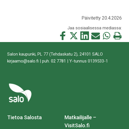
Päivitetty 20.4.2026
Jaa sosiaalisessa mediassa:
Jaa
Jaa
Jaa
Jaa
Jaa
Tulosta
tämä
tämä
tämä
tämä
tämä
tämä
Facebookissa
Twitterissä
LinkedIn:ssä
sähköpostitse
WhatsApp:ss
sivu
Salon kaupunki, PL 77 (Tehdaskatu 2), 24101 SALO
kirjaamo@salo.fi
| puh.
02 7781
| Y-tunnus 0139533-1
Tietoa Salosta
Matkailijalle –
VisitSalo.fi