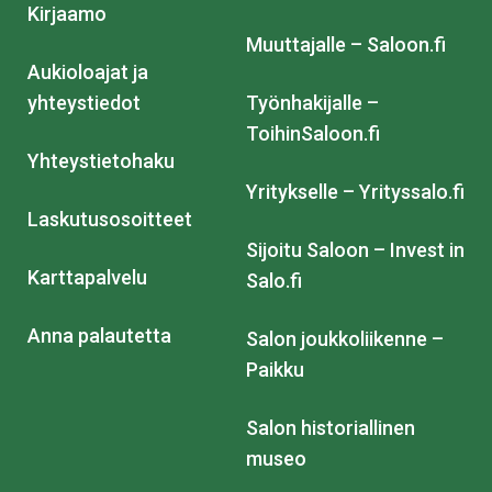
Kirjaamo
Muuttajalle – Saloon.fi
Aukioloajat ja
yhteystiedot
Työnhakijalle –
ToihinSaloon.fi
Yhteystietohaku
Yritykselle – Yrityssalo.fi
Laskutusosoitteet
Sijoitu Saloon – Invest in
Karttapalvelu
Salo.fi
Anna palautetta
Salon joukkoliikenne –
Paikku
Salon historiallinen
museo