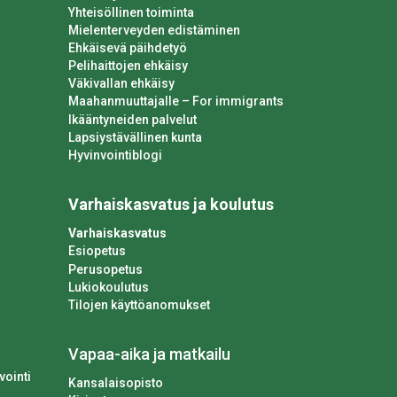
Yhteisöllinen toiminta
Mielenterveyden edistäminen
Ehkäisevä päihdetyö
Pelihaittojen ehkäisy
Väkivallan ehkäisy
Maahanmuuttajalle – For immigrants
Ikääntyneiden palvelut
Lapsiystävällinen kunta
Hyvinvointiblogi
Varhaiskasvatus ja koulutus
Varhaiskasvatus
Esiopetus
Perusopetus
Lukiokoulutus
Tilojen käyttöanomukset
Vapaa-aika ja matkailu
vointi
Kansalaisopisto