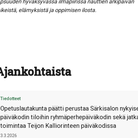
apsuuden hyväksyvässä ilmapiirissä nauttien arkipäivän
eikeistä, elämyksistä ja oppimisen ilosta.
Ajankohtaista
Tiedotteet
Opetuslautakunta päätti perustaa Särkisalon nykyis
päiväkodin tiloihin ryhmäperhepäiväkodin sekä jatk
toimintaa Teijon Kalliorinteen päiväkodissa
3.3.2026