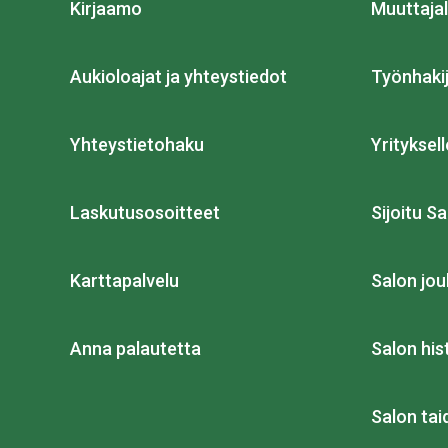
Kirjaamo
Muuttajal
Aukioloajat ja yhteystiedot
Työnhakij
Yhteystietohaku
Yrityksell
Laskutusosoitteet
Sijoitu Sa
Karttapalvelu
Salon jou
Anna palautetta
Salon his
Salon ta