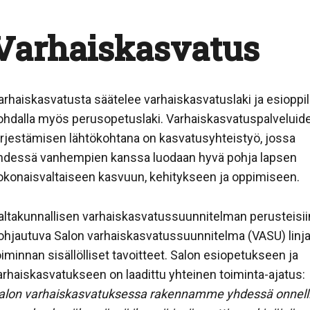
Varhaiskasvatus
arhaiskasvatusta säätelee varhaiskasvatuslaki ja esioppi
ohdalla myös perusopetuslaki. Varhaiskasvatuspalveluid
ärjestämisen lähtökohtana on kasvatusyhteistyö, jossa
hdessä vanhempien kanssa luodaan hyvä pohja lapsen
okonaisvaltaiseen kasvuun, kehitykseen ja oppimiseen.
altakunnallisen varhaiskasvatussuunnitelman perusteisii
ohjautuva Salon varhaiskasvatussuunnitelma (VASU) linj
oiminnan sisällölliset tavoitteet. Salon esiopetukseen ja
arhaiskasvatukseen on laadittu yhteinen toiminta-ajatus:
alon varhaiskasvatuksessa rakennamme yhdessä onnell