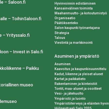
le – Saloon.fi
Hyvinvoinnin edistäminen
Kansainvälinen toiminta
Maahanmuutto- ja kotoutumistyö
Organisaatio
alle – ToihinSaloon.fi
Päätöksenteko
Salon kaupunki työnantajana
Strategia
e – Yrityssalo.fi
Talous
Viestintä ja markkinointi
loon – Invest in Salo.fi
Asuminen ja ympäristö
Asuminen
kkoliikenne – Paikku
Kaavoitus ja kaupunkisuunnittelu
Kadut, liikenne ja yleiset alueet
Kartat ja paikkatieto
Rakentaminen ja kiinteistöt
toriallinen museo
Tontit, maa-alueet ja osoitteet
Vesi- ja jätehuolto
Ympäristö ja luonto
idemuseo
Ympäristöterveys ja eläinten hyvin
Hiilineutraali Salo 2035