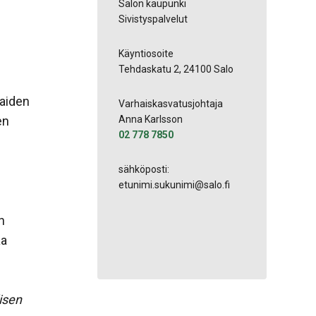
Salon kaupunki
Sivistyspalvelut
Käyntiosoite
Tehdaskatu 2, 24100 Salo
laiden
Varhaiskasvatusjohtaja
Anna Karlsson
en
02 778 7850
sähköposti:
etunimi.sukunimi@salo.fi
n
aa
isen