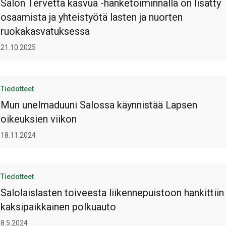
Salon Tervettä kasvua -hanketoiminnalla on lisätty
osaamista ja yhteistyötä lasten ja nuorten
ruokakasvatuksessa
21.10.2025
Tiedotteet
Mun unelmaduuni Salossa käynnistää Lapsen
oikeuksien viikon
18.11.2024
Tiedotteet
Salolaislasten toiveesta liikennepuistoon hankittiin
kaksipaikkainen polkuauto
8.5.2024