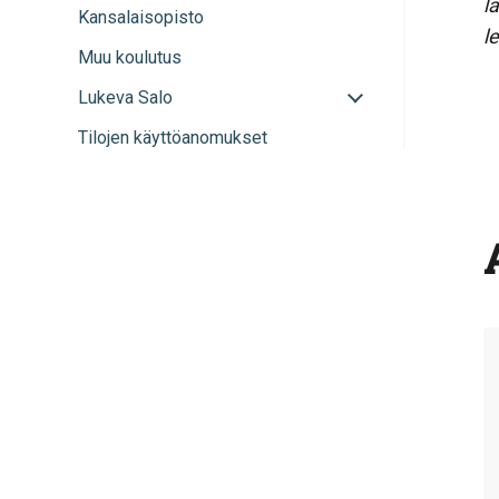
l
Kansalaisopisto
sulje
l
alavalikko
Muu koulutus
Avaa
Lukeva Salo
tai
Tilojen käyttöanomukset
sulje
alavalikko