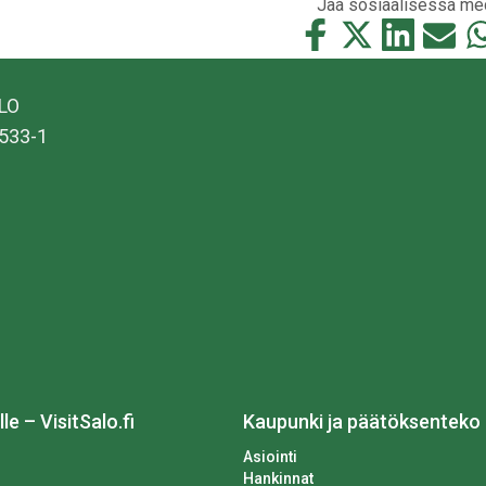
Jaa sosiaalisessa me
Jaa
Jaa
Jaa
Jaa
Ja
tämä
tämä
tämä
tämä
tä
Facebookissa
Twitterissä
LinkedIn:ssä
sähköpo
Wh
ALO
533-1
lle – VisitSalo.fi
Kaupunki ja päätöksenteko
Asiointi
Hankinnat