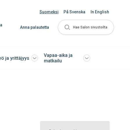
Suomeksi
På Svenska
In English
ja
Anna palautetta
Hae Salon sivustoilta
Vapaa-aika ja
yö ja yrittäjyys
Avaa
Avaa
matkailu
tai
tai
sulje
sulje
ko
alavalikko
alavalikko