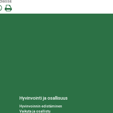
diassa:
a
Tulosta
mä
tämä
stitse
atsApp:ssa
sivu
Hyvinvointi ja osallisuus
Hyvinvoinnin edistäminen
Vaikuta ja osallistu