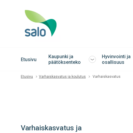
Kaupunki ja
Hyvinvointi ja
Etusivu
Avaa
päätöksenteko
osallisuus
tai
sulje
Etusivu
Varhaiskasvatus ja koulutus
Varhaiskasvatus
alavalikko
Varhaiskasvatus ja