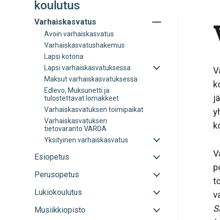
koulutus
Avaa
Varhaiskasvatus
tai
Avoin varhaiskasvatus
sulje
Varhaiskasvatushakemus
alavalikko
Lapsi kotona
Avaa
Lapsi varhaiskasvatuksessa
V
tai
Maksut varhaiskasvatuksessa
sulje
k
Edlevo, Muksunetti ja
alavalikko
j
tulostettavat lomakkeet
Varhaiskasvatuksen toimipaikat
y
Varhaiskasvatuksen
k
tietovaranto VARDA
Avaa
Yksityinen varhaiskasvatus
tai
V
sulje
Avaa
Esiopetus
alavalikko
tai
p
Avaa
Perusopetus
sulje
t
tai
alavalikko
Avaa
Lukiokoulutus
sulje
v
tai
alavalikko
S
Avaa
Musiikkiopisto
sulje
tai
alavalikko