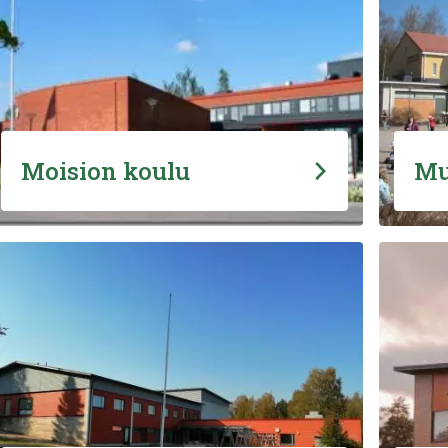
Moision koulu
Mu