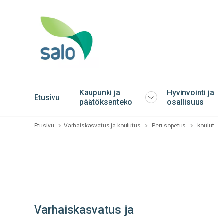
Kaupunki ja
Hyvinvointi ja
Etusivu
Avaa
päätöksenteko
osallisuus
tai
sulje
Etusivu
Varhaiskasvatus ja koulutus
Perusopetus
Koulut
alavalikko
Varhaiskasvatus ja