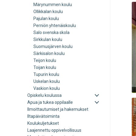
Märynummen koulu
Ollikkalan koulu
Pajulan koulu
Perniön yhtenäiskoulu
Salo svenska skola
Sirkkulan koulu
Suomusjärven koulu
Särkisalon koulu
Teijon koulu
Toijan koulu
Tupurin koulu
Uskelan koulu
Vaskion koulu
Avaa
Opiskelu koulussa
tai
Avaa
Apua ja tukea oppilaalle
sulje
tai
Ilmoittautumiset ja hakemukset
alavalikko
sulje
Iltapäivätoiminta
alavalikko
Koulukuljetukset
Laajennettu oppivelvollisuus