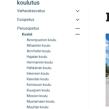
koulutus
Avaa
Varhaiskasvatus
tai
Avaa
Esiopetus
sulje
tai
alavalikko
Avaa
Perusopetus
sulje
tai
alavalikko
Avaa
Koulut
sulje
tai
Ainonpuiston koulu
alavalikko
sulje
Alhaisten koulu
alavalikko
Armfeltin koulu
Hajalan koulu
Hermannin koulu
Hähkänän koulu
Inkereen koulu
Kaivolan koulu
Komisuon koulu
Kuusjoen koulu
Moision koulu
Mustamäen koulu
Muurlan koulu