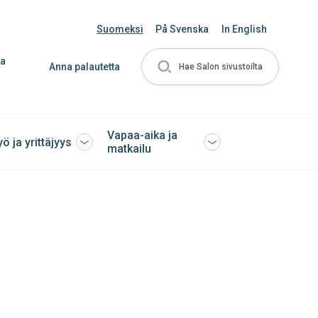
Suomeksi
På Svenska
In English
ja
Anna palautetta
Hae Salon sivustoilta
Vapaa-aika ja
yö ja yrittäjyys
Avaa
Avaa
matkailu
tai
tai
sulje
sulje
ko
alavalikko
alavalikko