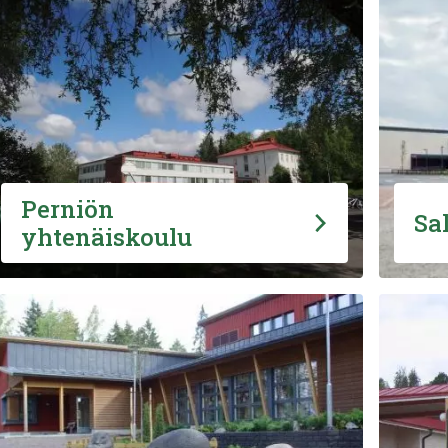
Perniön
Sa
yhtenäiskoulu