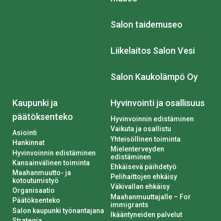
Salon taidemuseo
Liikelaitos Salon Vesi
Salon Kaukolämpö Oy
Kaupunki ja
Hyvinvointi ja osallisuus
päätöksenteko
Hyvinvoinnin edistäminen
Vaikuta ja osallistu
Asiointi
Yhteisöllinen toiminta
Hankinnat
Mielenterveyden
Hyvinvoinnin edistäminen
edistäminen
Kansainvälinen toiminta
Ehkäisevä päihdetyö
Maahanmuutto- ja
Pelihaittojen ehkäisy
kotoutumistyö
Väkivallan ehkäisy
Organisaatio
Maahanmuuttajalle – For
Päätöksenteko
immigrants
Salon kaupunki työnantajana
Ikääntyneiden palvelut
Strategia