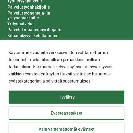
Työllisyyspalvelut
Palvelut työnhakijoille
Palvelut työnantaja- ja
yritysasiakkaille
Yrityspalvelut
Palvelut maaseutuyrittäjälle
Kilpailukyvyn kehittäminen
Luvat ja ilmoitukset
Kaupungin hankinnat
Käytämme evästeitä verkkosivuston välttämättömiin
toimintoihin sekä tilastollisiin ja markkinoinnillisiin
tarkoituksiin. Klikkaamalla ‘Hyväksy’ osoitat hyväksyväsi
kaikkien evästeiden käytön tai voit valita itse haluamasi
evästekategoriat ja päivittää suostumuksesi.
Tietosuoja
Hyväksy
Evästeiden käyttö
Saavutettavuusseloste
Evästeasetukset
ylös
© 2020 Salon kaupunki
Takaisin
Website crafted by
Evermade
.
Vain välttämättömät evästeet