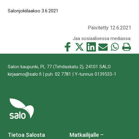
Salonjokiilaakso 3.6.2021
Päivitetty 12.6.2021
Jaa sosiaalisessa mediassa:
Jaa
Jaa
Jaa
Jaa
Jaa
Tulosta
tämä
tämä
tämä
tämä
tämä
tämä
Facebookissa
Twitterissä
LinkedIn:ssä
sähköpostitse
WhatsApp:ss
sivu
Salon kaupunki, PL 77 (Tehdaskatu 2), 24101 SALO
kirjaamo@salo.fi
| puh.
02 7781
| Y-tunnus 0139533-1
Tietoa Salosta
Matkailijalle –