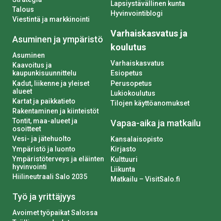
Lapsiystävällinen kunta
Talous
Hyvinvointiblogi
Viestintä ja markkinointi
Varhaiskasvatus ja
Asuminen ja ympäristö
koulutus
Asuminen
Varhaiskasvatus
Kaavoitus ja
kaupunkisuunnittelu
Esiopetus
Kadut, liikenne ja yleiset
Perusopetus
alueet
Lukiokoulutus
Kartat ja paikkatieto
Tilojen käyttöanomukset
Rakentaminen ja kiinteistöt
Tontit, maa-alueet ja
Vapaa-aika ja matkailu
osoitteet
Vesi- ja jätehuolto
Kansalaisopisto
Ympäristö ja luonto
Kirjasto
Ympäristöterveys ja eläinten
Kulttuuri
hyvinvointi
Liikunta
Hiilineutraali Salo 2035
Matkailu – VisitSalo.fi
Työ ja yrittäjyys
Avoimet työpaikat Salossa