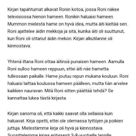
Kirjan tapahtumat alkavat Ronin kotoa, jossa Roni näkee
televisiossa hienon hameen. Ronikin haluaisi hameen.
Mummon mielestä hame on hyvä idea, mutta äiti kieltää sen.
Roni ajattelee äidin mekkoja ja sitä, kuinka äiti oli suuttunut,
kun Roni oli ottanut äidin mekon. Kirjan alkutilanne oli
kiinnostava.
Yhtenä iltana Roni ottaa äitinsä punaisen hameen. Aamulla
Roni sulloo hameen reppuun, ettei äiti näe hametta
tullessaan paikalle. Hame joutuu repun mukana kouluun. Roni
haluaisi laittaa koulussa hameen päälleen, mutta hän arvelee
kaikkien nauravan. Mitä Roni sitten päättää tehdä? Se
kannattaa lukea tästä kirjasta.
Kirjan sanoma oli, että kaikki saavat olla sellaisia kuin
haluavat. Kirja opetti, ettei ole olemassa tyttöjen ja poikien
juttuja. Mielestämme kirja oli hyvä ja kiinnostava.
Suosittelemme kirjaa erityisesti 3-8-vuotiaille lapsille.