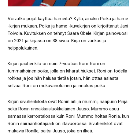
Voivatko pojat käyttää hameita? Kyllä, ainakin Poika ja hame
-kirjan mukaan. Poika ja hame -kuvakirjan on kirjoittanut Jani
Toivola. Kuvituksen on tehnyt Saara Obele. Kirjan painovuosi
on 2021 ja kirjassa on 38 sivua. Kirja on värikäs ja
helppolukuinen.
Kirjan päähenkilö on noin 7-vuotias Roni. Roni on
tummaihoinen poika, jolla on kiharat hiukset. Roni on todella
rohkea ja jos hän haluaa tietää jotain, hän ottaa asiasta
selvää. Roni on mukavanoloinen ja innokas poika.
Kirjan sivuhenkilöitä ovat Ronin äiti ja mummi, naapurin Pinja
sekä Ronin rinnakkaisluokkalainen Juuso. Mummo asuu
samassa kerrostalossa kuin Roni. Mummo hoitaa Ronia, kun
Ronin sairaanhoitajaäiti on iltavuorossa. Sivuhenkilöt ovat
mukavia Ronille, paitsi Juuso, joka on ilkeä.