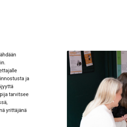
 nähdään
in.
ettajalle
iinnostusta ja
äjyyttä
pija tarvitsee
sä,
nä yrittäjänä