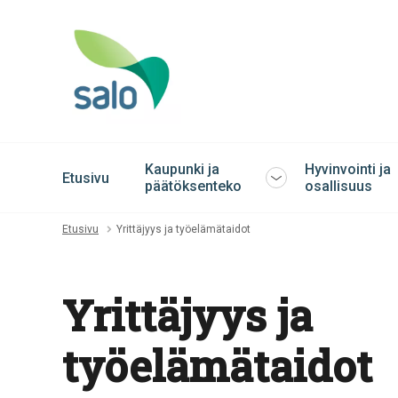
Kaupunki ja
Hyvinvointi ja
Etusivu
Avaa
päätöksenteko
osallisuus
tai
sulje
Etusivu
Yrittäjyys ja työelämätaidot
alavalikko
Yrittäjyys ja
työelämätaidot