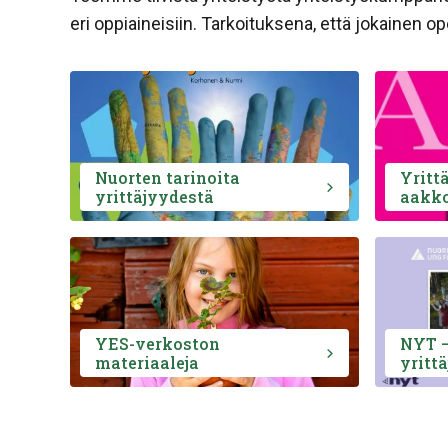
eri oppiaineisiin. Tarkoituksena, että jokainen 
Nuorten tarinoita
Yritt
yrittäjyydestä
aakko
YES-verkoston
NYT –
materiaaleja
yrittä