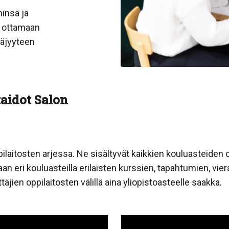
insä ja
, ottamaan
täjyyteen
aidot Salon
pilaitosten arjessa. Ne sisältyvät kaikkien kouluasteiden
n eri kouluasteilla erilaisten kurssien, tapahtumien, viera
äjien oppilaitosten välillä aina yliopistoasteelle saakka.