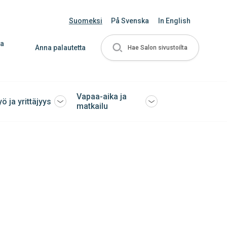
Suomeksi
På Svenska
In English
ja
Anna palautetta
Hae Salon sivustoilta
Vapaa-aika ja
yö ja yrittäjyys
Avaa
Avaa
matkailu
tai
tai
sulje
sulje
ko
alavalikko
alavalikko