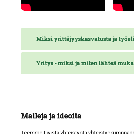
Miksi yrittäjyyskasvatusta ja työel
Yritys - miksi ja miten lähteä muk
Malleja ja ideoita
Teemme tiivistä yhteistyötä yhteistyökumppaneid