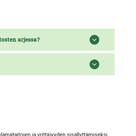
tosten arjessa?
lämätaitojen ja yrittäjyyden sisällyttämiseksi