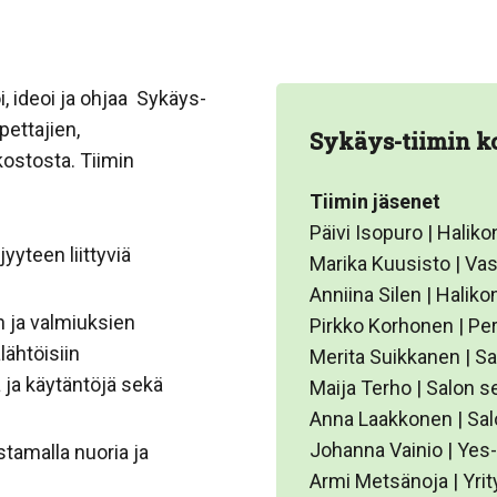
i, ideoi ja ohjaa Sykäys-
pettajien,
Sykäys-tiimin k
ostosta. Tiimin
Tiimin jäsenet
Päivi Isopuro | Haliko
yyteen liittyviä
Marika Kuusisto | Va
Anniina Silen | Haliko
en ja valmiuksien
Pirkko Korhonen | Per
ähtöisiin
Merita Suikkanen | Sa
 ja käytäntöjä sekä
Maija Terho | Salon 
Anna Laakkonen | Sal
Johanna Vainio | Yes
tamalla nuoria ja
Armi Metsänoja | Yri