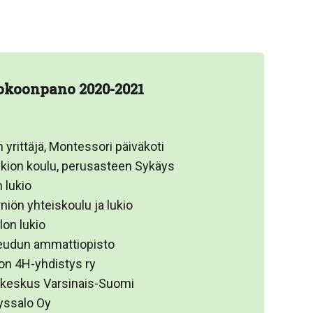
okoonpano 2020-2021
n yrittäjä, Montessori päiväkoti
skion koulu, perusasteen Sykäys
n lukio
niön yhteiskoulu ja lukio
lon lukio
seudun ammattiopisto
on 4H-yhdistys ry
-keskus Varsinais-Suomi
tyssalo Oy