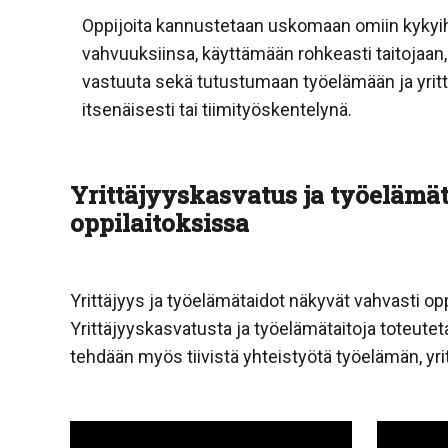
Oppijoita kannustetaan uskomaan omiin kykyih
vahvuuksiinsa, käyttämään rohkeasti taitojaan
vastuuta sekä tutustumaan työelämään ja yrit
itsenäisesti tai tiimityöskentelynä.
Yrittäjyyskasvatus ja työelämät
oppilaitoksissa
Yrittäjyys ja työelämätaidot näkyvät vahvasti op
Yrittäjyyskasvatusta ja työelämätaitoja toteutetaa
tehdään myös tiivistä yhteistyötä työelämän, yritt