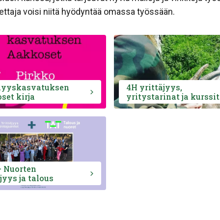
opettaja voisi niitä hyödyntää omassa työssään.
äyyskasvatuksen
4H yrittäjyys,
set kirja
yritystarinat ja kurssit
 Nuorten
jyys ja talous