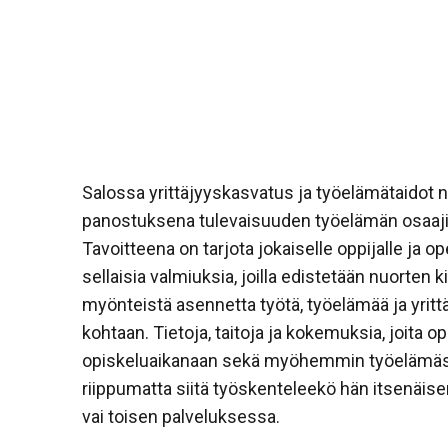
Salossa yrittäjyyskasvatus ja työelämätaidot
panostuksena tulevaisuuden työelämän osaaji
Tavoitteena on tarjota jokaiselle oppijalle ja op
sellaisia valmiuksia, joilla edistetään nuorten k
myönteistä asennetta työtä, työelämää ja yritt
kohtaan. Tietoja, taitoja ja kokemuksia, joita op
opiskeluaikanaan sekä myöhemmin työelämäs
riippumatta siitä työskenteleekö hän itsenäise
vai toisen palveluksessa.