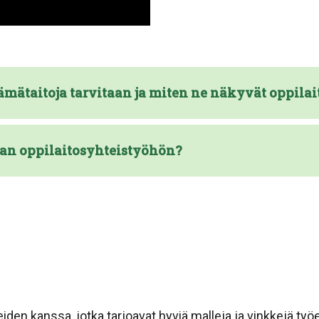
ämätaitoja tarvitaan ja miten ne näkyvät oppilai
aan oppilaitosyhteistyöhön?
en kanssa, jotka tarjoavat hyviä malleja ja vinkkejä työe