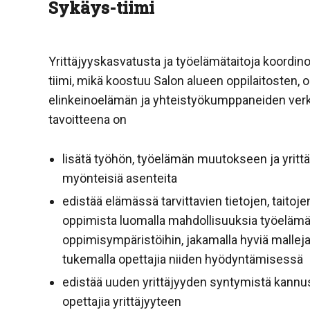
Sykäys-tiimi
Yrittäjyyskasvatusta ja työelämätaitoja koordino
tiimi, mikä koostuu Salon alueen oppilaitosten, o
elinkeinoelämän ja yhteistyökumppaneiden verk
tavoitteena on
lisätä työhön, työelämän muutokseen ja yrittäj
myönteisiä asenteita
edistää elämässä tarvittavien tietojen, taitoj
oppimista luomalla mahdollisuuksia työelämäl
oppimisympäristöihin, jakamalla hyviä malleja
tukemalla opettajia niiden hyödyntämisessä
edistää uuden yrittäjyyden syntymistä kannus
opettajia yrittäjyyteen