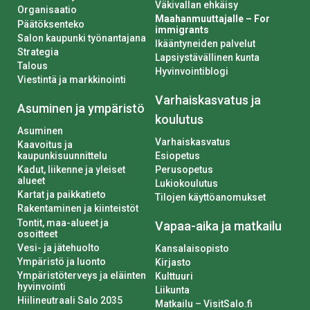
Väkivallan ehkäisy
Organisaatio
Maahanmuuttajalle – For
Päätöksenteko
immigrants
Salon kaupunki työnantajana
Ikääntyneiden palvelut
Strategia
Lapsiystävällinen kunta
Talous
Hyvinvointiblogi
Viestintä ja markkinointi
Varhaiskasvatus ja
Asuminen ja ympäristö
koulutus
Asuminen
Varhaiskasvatus
Kaavoitus ja
kaupunkisuunnittelu
Esiopetus
Kadut, liikenne ja yleiset
Perusopetus
alueet
Lukiokoulutus
Kartat ja paikkatieto
Tilojen käyttöanomukset
Rakentaminen ja kiinteistöt
Tontit, maa-alueet ja
Vapaa-aika ja matkailu
osoitteet
Vesi- ja jätehuolto
Kansalaisopisto
Ympäristö ja luonto
Kirjasto
Ympäristöterveys ja eläinten
Kulttuuri
hyvinvointi
Liikunta
Hiilineutraali Salo 2035
Matkailu – VisitSalo.fi