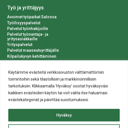
Työ ja yrittäjyys
Avoimet työpaikat Salossa
Työllisyyspalvelut
Palvelut työnhakijoille
Palvelut työnantaja- ja
yritysasiakkaille
Yrityspalvelut
Palvelut maaseutuyrittäjälle
Kilpailukyvyn kehittäminen
Luvat ja ilmoitukset
Kaupungin hankinnat
Käytämme evästeitä verkkosivuston välttämättömiin
toimintoihin sekä tilastollisiin ja markkinoinnillisiin
tarkoituksiin. Klikkaamalla ‘Hyväksy’ osoitat hyväksyväsi
kaikkien evästeiden käytön tai voit valita itse haluamasi
evästekategoriat ja päivittää suostumuksesi.
Tietosuoja
Hyväksy
Evästeiden käyttö
Saavutettavuusseloste