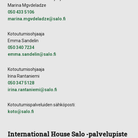
Marina Mgvdeladze
050 433 5106
marina.mgvdeladze@salo.fi
Kotoutumisohjaaja
Emma Sandelin
050 340 7234
emma.sandelin@salo.fi
Kotoutumisohjaaja
Irina Rantaniemi
050 347 5128
irina.rantaniemi@salo.fi
Kotoutumispalveluiden sähköposti:
koto@salo.fi
International House Salo -palvelupiste