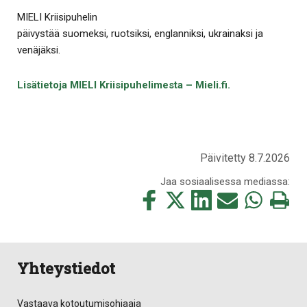
MIELI Kriisipuhelin
päivystää suomeksi, ruotsiksi, englanniksi, ukrainaksi ja
venäjäksi.
Lisätietoja MIELI Kriisipuhelimesta – Mieli.fi.
Päivitetty 8.7.2026
Jaa sosiaalisessa mediassa:
Jaa
Jaa
Jaa
Jaa
Jaa
Tulosta
tämä
tämä
tämä
tämä
tämä
tämä
Facebookissa
Twitterissä
LinkedIn:ssä
sähköpostitse
WhatsApp:ss
sivu
Yhteystiedot
Vastaava kotoutumisohjaaja