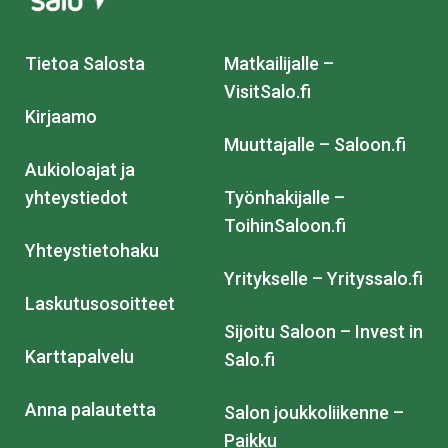
Tietoa Salosta
Matkailijalle –
VisitSalo.fi
Kirjaamo
Muuttajalle – Saloon.fi
Aukioloajat ja
yhteystiedot
Työnhakijalle –
ToihinSaloon.fi
Yhteystietohaku
Yritykselle – Yrityssalo.fi
Laskutusosoitteet
Sijoitu Saloon – Invest in
Karttapalvelu
Salo.fi
Anna palautetta
Salon joukkoliikenne –
Paikku