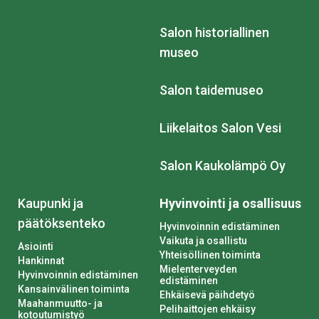
Salon historiallinen
museo
Salon taidemuseo
Liikelaitos Salon Vesi
Salon Kaukolämpö Oy
Kaupunki ja
Hyvinvointi ja osallisuus
päätöksenteko
Hyvinvoinnin edistäminen
Vaikuta ja osallistu
Asiointi
Yhteisöllinen toiminta
Hankinnat
Mielenterveyden
Hyvinvoinnin edistäminen
edistäminen
Kansainvälinen toiminta
Ehkäisevä päihdetyö
Maahanmuutto- ja
Pelihaittojen ehkäisy
kotoutumistyö