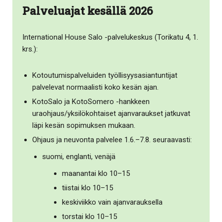
Palveluajat kesällä 2026
International House Salo -palvelukeskus (Torikatu 4, 1.
krs.):
Kotoutumispalveluiden työllisyysasiantuntijat
palvelevat normaalisti koko kesän ajan.
KotoSalo ja KotoSomero -hankkeen
uraohjaus/yksilökohtaiset ajanvaraukset jatkuvat
läpi kesän sopimuksen mukaan.
Ohjaus ja neuvonta palvelee 1.6.–7.8. seuraavasti:
suomi, englanti, venäjä
maanantai klo 10–15
tiistai klo 10–15
keskiviikko vain ajanvarauksella
torstai klo 10–15