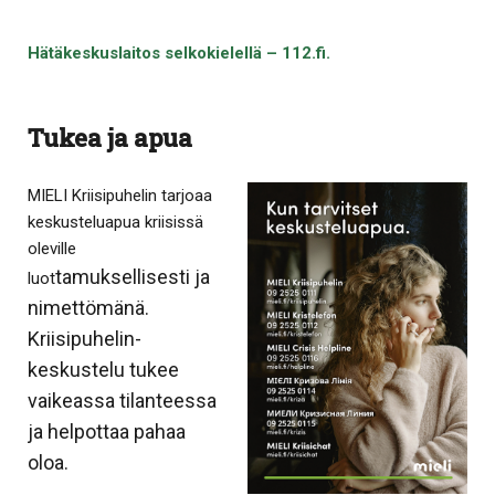
Hätäkeskuslaitos selkokielellä – 112.fi.
Tukea ja apua
MIELI Kriisipuhelin tarjoaa
keskusteluapua kriisissä
oleville
tamuk
sellise
sti ja
luot
nimettömänä.
Kriisipuhelin-
keskustelu tukee
vaikeassa tilanteessa
ja helpottaa pahaa
oloa.