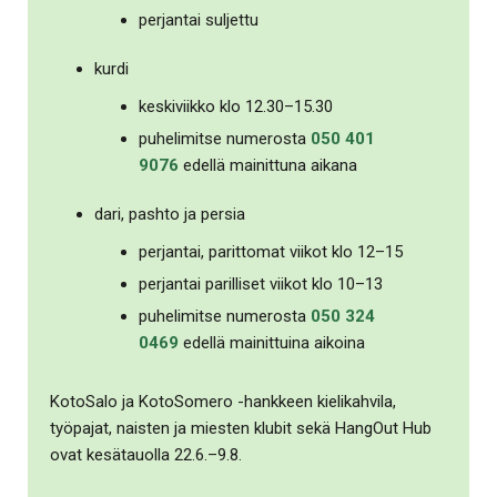
perjantai suljettu
kurdi
keskiviikko klo 12.30–15.30
puhelimitse numerosta
050 401
9076
edellä mainittuna aikana
dari, pashto ja persia
perjantai, parittomat viikot klo 12–15
perjantai parilliset viikot klo 10–13
puhelimitse numerosta
050 324
0469
edellä mainittuina aikoina
KotoSalo ja KotoSomero -hankkeen kielikahvila,
työpajat, naisten ja miesten klubit sekä HangOut Hub
ovat kesätauolla 22.6.–9.8.