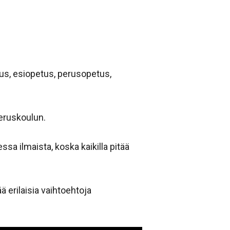
us, esiopetus, perusopetus,
peruskoulun.
a ilmaista, koska kaikilla pitää
ää erilaisia vaihtoehtoja