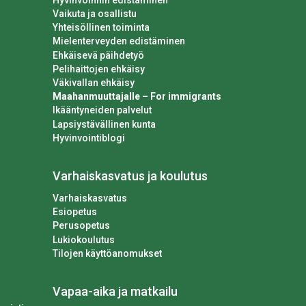
Vaikuta ja osallistu
Yhteisöllinen toiminta
Mielenterveyden edistäminen
Ehkäisevä päihdetyö
Pelihaittojen ehkäisy
Väkivallan ehkäisy
Maahanmuuttajalle – For immigrants
Ikääntyneiden palvelut
Lapsiystävällinen kunta
Hyvinvointiblogi
Varhaiskasvatus ja koulutus
Varhaiskasvatus
Esiopetus
Perusopetus
Lukiokoulutus
Tilojen käyttöanomukset
Vapaa-aika ja matkailu