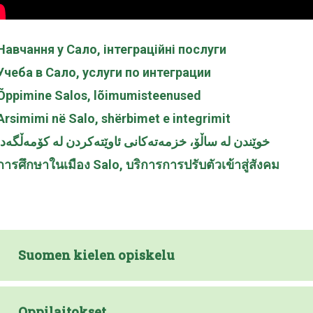
Навчання у Сало, інтеграційні послуги
Учеба в Сало, услуги по интеграции
Õppimine Salos, lõimumisteenused
Arsimimi në Salo, shërbimet e integrimit
خوێندن لە ساڵۆ، خزمەتەکانی ئاوێتەکردن لە کۆمەڵگەدا
การศึกษาในเมือง Salo, บริการการปรับตัวเข้าสู่สังคม
Suomen kielen opiskelu
Oppilaitokset