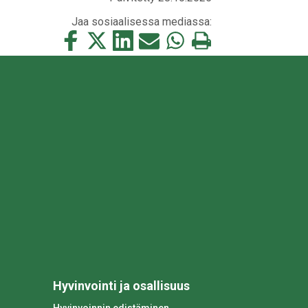
Jaa sosiaalisessa mediassa:
Jaa
Jaa
Jaa
Jaa
Jaa
Tulosta
tämä
tämä
tämä
tämä
tämä
tämä
Facebookissa
Twitterissä
LinkedIn:ssä
sähköpostitse
WhatsApp:ssa
sivu
Hyvinvointi ja osallisuus
Hyvinvoinnin edistäminen