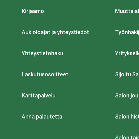
Kirjaamo
Muuttajal
Aukioloajat ja yhteystiedot
Työnhakij
Yhteystietohaku
Yrityksell
Laskutusosoitteet
Sijoitu Sa
Karttapalvelu
Salon jou
Anna palautetta
Salon his
Salon ta