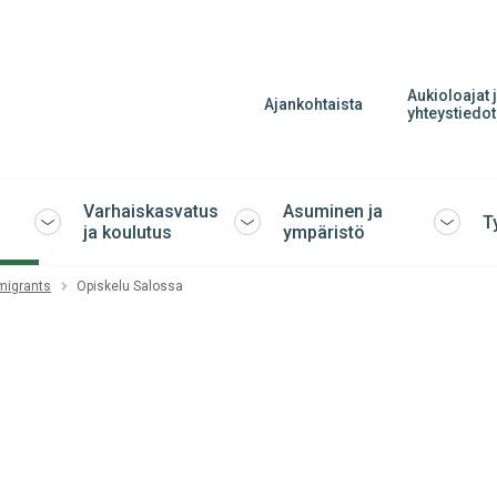
Aukioloajat 
Ajankohtaista
yhteystiedot
Varhaiskasvatus
Asuminen ja
T
Avaa
Avaa
Avaa
ja koulutus
ympäristö
tai
tai
tai
sulje
sulje
sulje
migrants
Opiskelu Salossa
alavalikko
alavalikko
alavalik