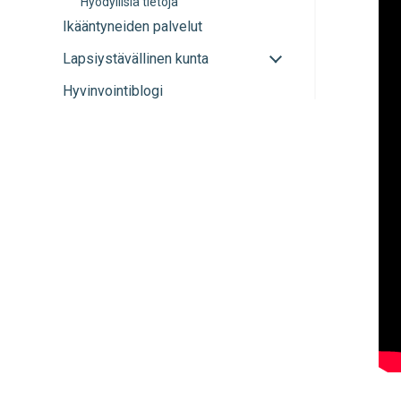
Hyödyllisiä tietoja
Ikääntyneiden palvelut
Avaa
Lapsiystävällinen kunta
tai
Hyvinvointiblogi
sulje
alavalikko