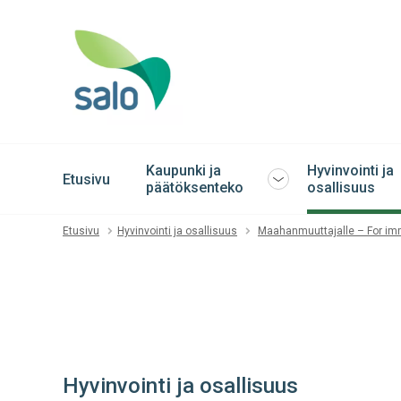
Kaupunki ja
Hyvinvointi ja
Etusivu
Avaa
päätöksenteko
osallisuus
tai
sulje
Etusivu
Hyvinvointi ja osallisuus
Maahanmuuttajalle – For im
alavalikko
Hyvinvointi ja osallisuus