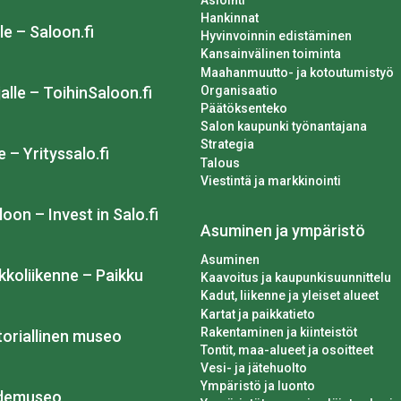
Hankinnat
le – Saloon.fi
Hyvinvoinnin edistäminen
Kansainvälinen toiminta
Maahanmuutto- ja kotoutumistyö
Organisaatio
alle – ToihinSaloon.fi
Päätöksenteko
Salon kaupunki työnantajana
Strategia
e – Yrityssalo.fi
Talous
Viestintä ja markkinointi
loon – Invest in Salo.fi
Asuminen ja ympäristö
Asuminen
kkoliikenne – Paikku
Kaavoitus ja kaupunkisuunnittelu
Kadut, liikenne ja yleiset alueet
Kartat ja paikkatieto
Rakentaminen ja kiinteistöt
toriallinen museo
Tontit, maa-alueet ja osoitteet
Vesi- ja jätehuolto
Ympäristö ja luonto
idemuseo