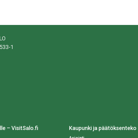
ALO
533-1
lle – VisitSalo.fi
Kaupunki ja päätöksenteko
Asiointi