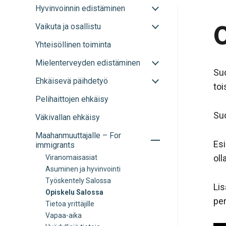
Avaa
Hyvinvoinnin edistäminen
tai
O
Avaa
Vaikuta ja osallistu
sulje
tai
alavalikko
Yhteisöllinen toiminta
sulje
alavalikko
Avaa
Mielenterveyden edistäminen
tai
Suo
Avaa
Ehkäisevä päihdetyö
sulje
toi
tai
alavalikko
Pelihaittojen ehkäisy
sulje
alavalikko
Suo
Väkivallan ehkäisy
Avaa
Maahanmuuttajalle – For
Esi
tai
immigrants
sulje
oll
Viranomaisasiat
alavalikko
Asuminen ja hyvinvointi
Työskentely Salossa
Lis
Opiskelu Salossa
pe
Tietoa yrittäjille
Vapaa-aika