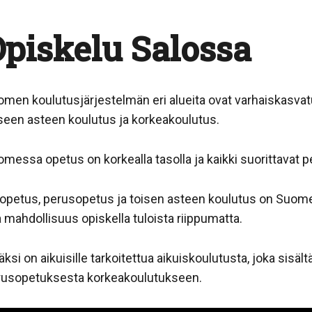
piskelu Salossa
men koulutusjärjestelmän eri alueita ovat varhaiskasvat
seen asteen koulutus ja korkeakoulutus.
messa opetus on korkealla tasolla ja kaikki suorittavat 
opetus, perusopetus ja toisen asteen koulutus on Suomess
a mahdollisuus opiskella tuloista riippumatta.
äksi on aikuisille tarkoitettua aikuiskoulutusta, joka sisält
rusopetuksesta korkeakoulutukseen.