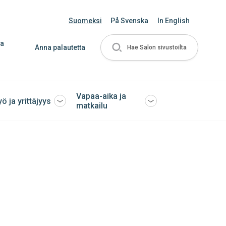
Suomeksi
På Svenska
In English
ja
Anna palautetta
Hae Salon sivustoilta
Vapaa-aika ja
yö ja yrittäjyys
Avaa
Avaa
matkailu
tai
tai
sulje
sulje
ko
alavalikko
alavalikko