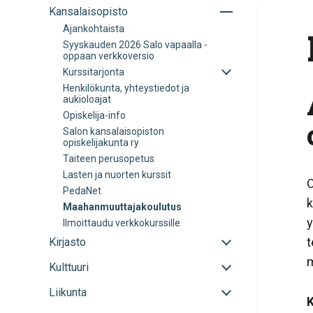
Avaa
Kansalaisopisto
tai
Ajankohtaista
sulje
Syyskauden 2026 Salo vapaalla -
alavalikko
oppaan verkkoversio
Avaa
Kurssitarjonta
tai
Henkilökunta, yhteystiedot ja
sulje
aukioloajat
alavalikko
Opiskelija-info
Salon kansalaisopiston
opiskelijakunta ry
Taiteen perusopetus
Lasten ja nuorten kurssit
O
PedaNet
k
Maahanmuuttajakoulutus
y
Ilmoittaudu verkkokurssille
Avaa
t
Kirjasto
tai
m
Avaa
Kulttuuri
sulje
tai
alavalikko
Avaa
Liikunta
sulje
K
tai
alavalikko