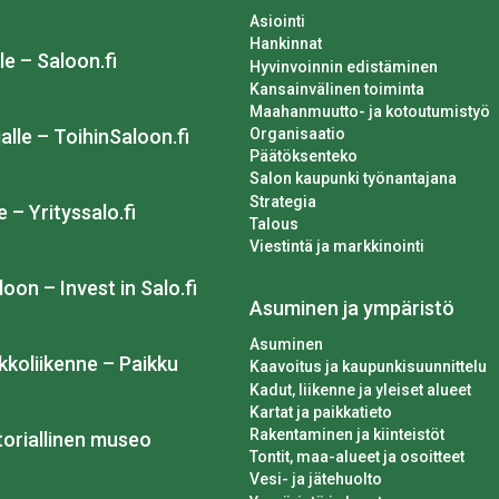
Asiointi
Hankinnat
le – Saloon.fi
Hyvinvoinnin edistäminen
Kansainvälinen toiminta
Maahanmuutto- ja kotoutumistyö
Organisaatio
alle – ToihinSaloon.fi
Päätöksenteko
Salon kaupunki työnantajana
Strategia
e – Yrityssalo.fi
Talous
Viestintä ja markkinointi
loon – Invest in Salo.fi
Asuminen ja ympäristö
Asuminen
kkoliikenne – Paikku
Kaavoitus ja kaupunkisuunnittelu
Kadut, liikenne ja yleiset alueet
Kartat ja paikkatieto
Rakentaminen ja kiinteistöt
toriallinen museo
Tontit, maa-alueet ja osoitteet
Vesi- ja jätehuolto