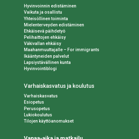
Hyvinvoinnin edistäminen
Vaikuta ja osallistu
Yhteisöllinen toiminta
Mielenterveyden edistäminen
Ehkäisevä päihdetyö
Pelihaittojen ehkäisy
Väkivallan ehkäisy
Maahanmuuttajalle – For immigrants
Ikääntyneiden palvelut
Lapsiystävällinen kunta
Hyvinvointiblogi
Varhaiskasvatus ja koulutus
Varhaiskasvatus
Esiopetus
Perusopetus
Lukiokoulutus
Tilojen käyttöanomukset
Vapaa-aika ja matkailu