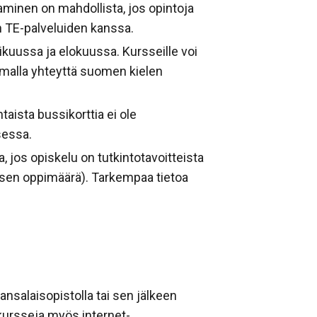
aminen on mahdollista, jos opintoja
n TE-palveluiden kanssa.
kuussa ja elokuussa. Kursseille voi
tamalla yhteyttä suomen kielen
aista bussikorttia ei ole
sessa.
jos opiskelu on tutkintotavoitteista
ksen oppimäärä). Tarkempaa tietoa
ansalaisopistolla tai sen jälkeen
 kursseja myös internet-