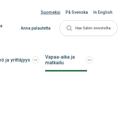
Suomeksi
På Svenska
In English
ja
Anna palautetta
Hae Salon sivustoilta
Vapaa-aika ja
yö ja yrittäjyys
Avaa
Avaa
matkailu
tai
tai
sulje
sulje
ko
alavalikko
alavalikko