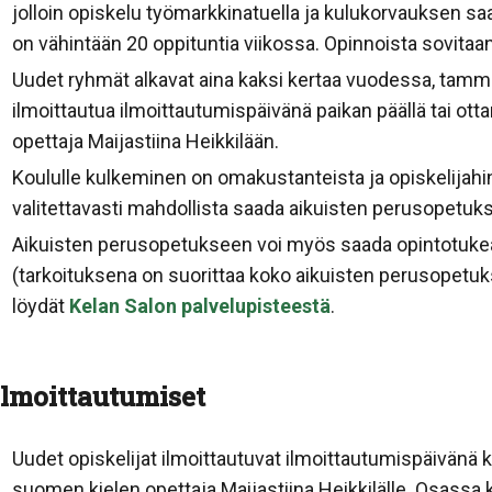
jolloin opiskelu työmarkkinatuella ja kulukorvauksen sa
on vähintään 20 oppituntia viikossa. Opinnoista sovitaa
Uudet ryhmät alkavat aina kaksi kertaa vuodessa, tammi
ilmoittautua ilmoittautumispäivänä paikan päällä tai ot
opettaja Maijastiina Heikkilään.
Koululle kulkeminen on omakustanteista ja opiskelijahint
valitettavasti mahdollista saada aikuisten perusopetuk
Aikuisten perusopetukseen voi myös saada opintotukea, 
(tarkoituksena on suorittaa koko aikuisten perusopetu
löydät
Kelan Salon palvelupisteestä
.
Ilmoittautumiset
Uudet opiskelijat ilmoittautuvat ilmoittautumispäivänä k
suomen kielen opettaja Maijastiina Heikkilälle. Osassa