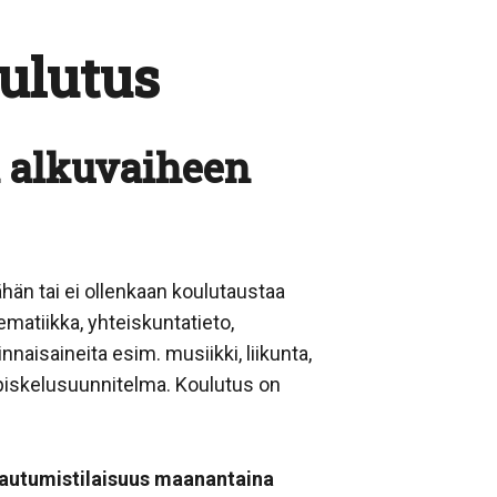
ulutus
 alkuvaiheen
ähän tai ei ollenkaan koulutaustaa
matiikka, yhteiskuntatieto,
innaisaineita esim. musiikki, liikunta,
 opiskelusuunnitelma. Koulutus on
ttautumistilaisuus maanantaina