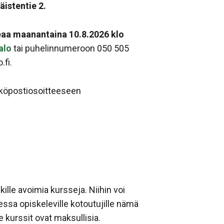
äistentie 2.
keaa maanantaina 10.8.2026 klo
alo
tai puhelinnumeroon 050 505
.fi.
ähköpostiosoitteeseen
lle avoimia kursseja. Niihin voi
ssa opiskeleville kotoutujille nämä
e kurssit ovat maksullisia.