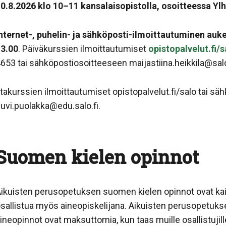
0.8.2026 klo 10–11 kansalaisopistolla, osoitteessa Ylh
nternet-, puhelin- ja sähköposti-ilmoittautuminen au
3.00
. Päiväkurssien ilmoittautumiset
opistopalvelut.fi/s
653 tai sähköpostiosoitteeseen maijastiina.heikkila@salo
ltakurssien ilmoittautumiset opistopalvelut.fi/salo tai s
uvi.puolakka@edu.salo.fi.
Suomen kielen opinnot
ikuisten perusopetuksen suomen kielen opinnot ovat kaiki
sallistua myös aineopiskelijana. Aikuisten perusopetukse
ineopinnot ovat maksuttomia, kun taas muille osallistujill