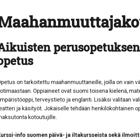
Maahanmuuttajako
Aikuisten perusopetuksen
opetus
petus on tarkoitettu maahanmuuttaneille, joilla on vain v
otimaastaan. Oppiaineet ovat suomi toisena kielenä, mate
mpäristöoppi, terveystieto ja englanti. Lisäksi valitaan val
eatteri ja käsityöt. Jokaiselle tehdään henkilökohtainen
aksutonta kotoutujille.
urssi-info suomen päivä- ja iltakursseista sekä ilmoi