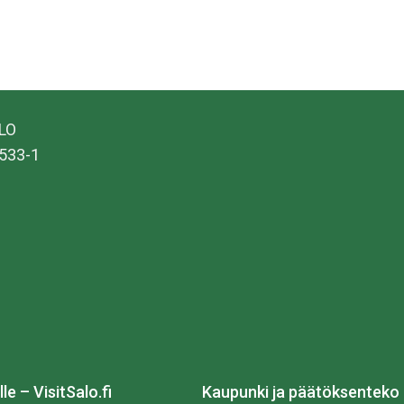
ALO
533-1
lle – VisitSalo.fi
Kaupunki ja päätöksenteko