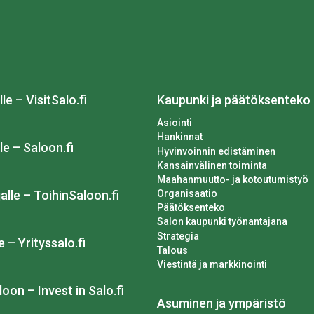
lle – VisitSalo.fi
Kaupunki ja päätöksenteko
Asiointi
Hankinnat
le – Saloon.fi
Hyvinvoinnin edistäminen
Kansainvälinen toiminta
Maahanmuutto- ja kotoutumistyö
Organisaatio
alle – ToihinSaloon.fi
Päätöksenteko
Salon kaupunki työnantajana
Strategia
e – Yrityssalo.fi
Talous
Viestintä ja markkinointi
loon – Invest in Salo.fi
Asuminen ja ympäristö