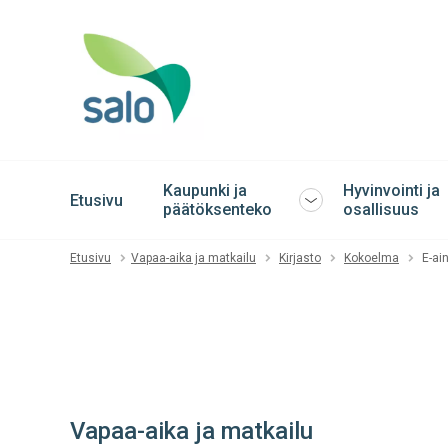
Kaupunki ja
Hyvinvointi ja
Etusivu
Avaa
päätöksenteko
osallisuus
tai
sulje
Etusivu
Vapaa-aika ja matkailu
Kirjasto
Kokoelma
E-ai
alavalikko
Vapaa-aika ja matkailu