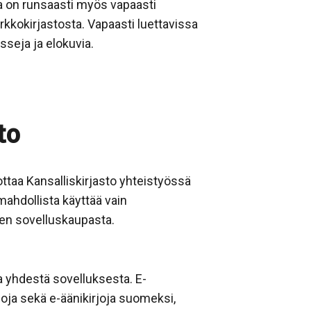
sa on runsaasti myös vapaasti
verkkokirjastosta. Vapaasti luettavissa
rsseja ja elokuvia.
to
ottaa Kansalliskirjasto yhteistyössä
mahdollista käyttää vain
een sovelluskaupasta.
lla yhdestä sovelluksesta. E-
rjoja sekä e-äänikirjoja suomeksi,