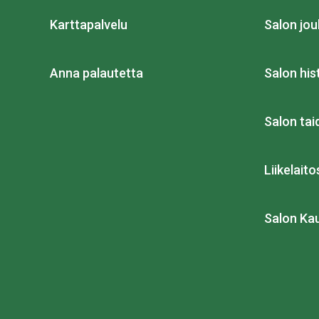
Karttapalvelu
Salon jou
Anna palautetta
Salon his
Salon ta
Liikelait
Salon Ka