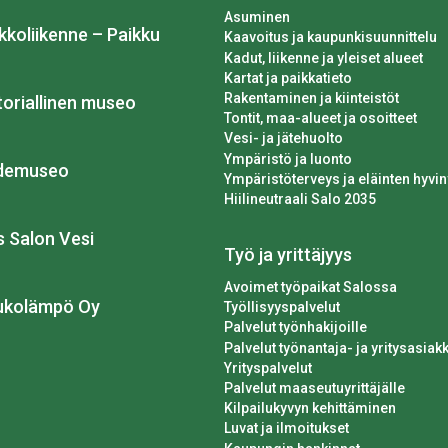
Asuminen
kkoliikenne – Paikku
Kaavoitus ja kaupunkisuunnittelu
Kadut, liikenne ja yleiset alueet
Kartat ja paikkatieto
Rakentaminen ja kiinteistöt
toriallinen museo
Tontit, maa-alueet ja osoitteet
Vesi- ja jätehuolto
Ympäristö ja luonto
idemuseo
Ympäristöterveys ja eläinten hyvin
Hiilineutraali Salo 2035
os Salon Vesi
Työ ja yrittäjyys
Avoimet työpaikat Salossa
ukolämpö Oy
Työllisyyspalvelut
Palvelut työnhakijoille
Palvelut työnantaja- ja yritysasiakk
Yrityspalvelut
Palvelut maaseutuyrittäjälle
Kilpailukyvyn kehittäminen
Luvat ja ilmoitukset