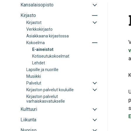
Avaa
Kansalaisopisto
tai
Avaa
Kirjasto
sulje
tai
alavalikko
Avaa
Kirjastot
sulje
tai
Verkkokirjasto
alavalikko
sulje
Asiakkaana kirjastossa
alavalikko
V
Avaa
Kokoelma
tai
E-aineistot
v
sulje
Kotiseutukokoelmat
alavalikko
a
Lehdet
Lapsille ja nuorille
K
Musiikki
Avaa
Palvelut
tai
Avaa
Kirjaston palvelut kouluille
U
sulje
tai
Kirjaston palvelut
alavalikko
sulje
p
varhaiskasvatukselle
alavalikko
s
Avaa
Kulttuuri
tai
E
Avaa
Liikunta
sulje
tai
alavalikko
Avaa
Nuoriso
sulje