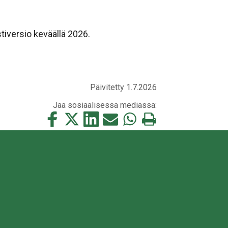
stiversio keväällä 2026.
Päivitetty 1.7.2026
Jaa sosiaalisessa mediassa:
Jaa
Jaa
Jaa
Jaa
Jaa
Tulosta
tämä
tämä
tämä
tämä
tämä
tämä
Facebookissa
Twitterissä
LinkedIn:ssä
sähköpostitse
WhatsApp:ssa
sivu