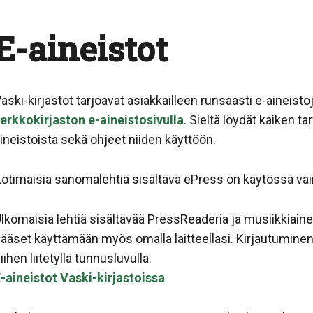
E-aineistot
aski-kirjastot tarjoavat asiakkailleen runsaasti e-aineistoj
erkkokirjaston e-aineistosivulla
. Sieltä löydät kaiken t
ineistoista sekä ohjeet niiden käyttöön.
otimaisia sanomalehtiä sisältävä ePress on käytössä vain 
lkomaisia lehtiä sisältävää PressReaderia ja musiikkiaine
ääset käyttämään myös omalla laitteellasi. Kirjautuminen n
iihen liitetyllä tunnusluvulla.
-aineistot Vaski-kirjastoissa