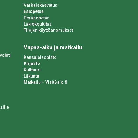
Varhaiskasvatus
Esiopetus
Perusopetus
Lukiokoulutus
Tilojen käyttöanomukset
Vapaa-aika ja matkailu
vointi
Kansalaisopisto
Kirjasto
Kulttuuri
Liikunta
Matkailu – VisitSalo.fi
aille