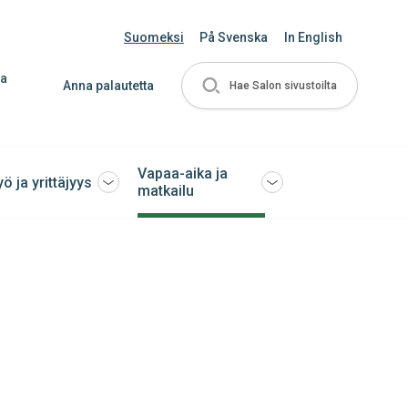
Suomeksi
På Svenska
In English
ja
Anna palautetta
Hae Salon sivustoilta
Vapaa-aika ja
yö ja yrittäjyys
Avaa
Avaa
matkailu
tai
tai
sulje
sulje
ko
alavalikko
alavalikko