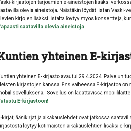
aski-kirjastojen tarjoamien e-aineistojen lisäksi verkos
aatavilla olevia aineistoja. Näistäkin löydät listan Vaski-
levien kirjojen lisäksi listalta löytyy myös konsertteja, ku
apaasti saatavilla olevia aineistoja
Kuntien yhteinen E-kirjas
untien yhteinen E-kirjasto avautui 29.4.2024. Palvelun tu
leisten kirjastojen kanssa. Ensivaiheessa E-kirjastoa on 
obiilisovelluksena. Sovellus on ladattavissa mobiililaitt
utustu E-kirjastoon!
-kirjat, äänikirjat ja aikakauslehdet ovat jatkossa saatavi
irjastosta löytyy kotimaisten aikakauslehtien lisäksi e-ki