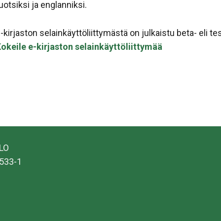
uotsiksi ja englanniksi.
-kirjaston selainkäyttöliittymästä on julkaistu beta- eli te
okeile e-kirjaston selainkäyttöliittymää
ALO
533-1