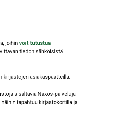
a, joihin
voit tutustua
arvittavan tiedon sähköisistä
kirjastojen asiakaspäätteillä.
istoja sisältäviä Naxos-palveluja
äihin tapahtuu kirjastokortilla ja