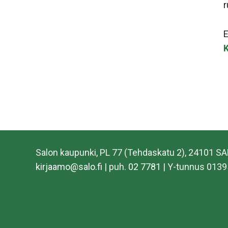
r
E
K
Salon kaupunki, PL 77 (Tehdaskatu 2), 24101 S
kirjaamo@salo.fi
| puh.
02 7781
| Y-tunnus 0139