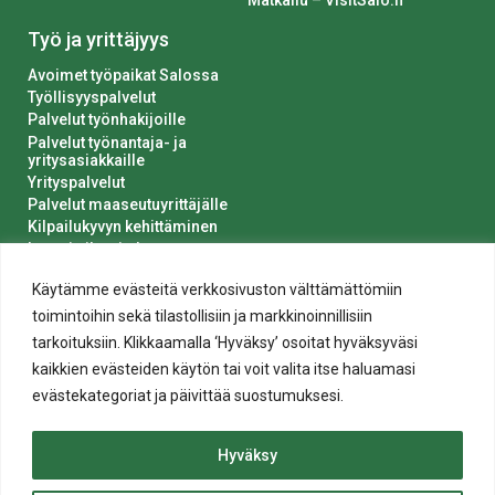
Työ ja yrittäjyys
Avoimet työpaikat Salossa
Työllisyyspalvelut
Palvelut työnhakijoille
Palvelut työnantaja- ja
yritysasiakkaille
Yrityspalvelut
Palvelut maaseutuyrittäjälle
Kilpailukyvyn kehittäminen
Luvat ja ilmoitukset
Kaupungin hankinnat
Käytämme evästeitä verkkosivuston välttämättömiin
toimintoihin sekä tilastollisiin ja markkinoinnillisiin
tarkoituksiin. Klikkaamalla ‘Hyväksy’ osoitat hyväksyväsi
kaikkien evästeiden käytön tai voit valita itse haluamasi
evästekategoriat ja päivittää suostumuksesi.
Tietosuoja
Hyväksy
Evästeiden käyttö