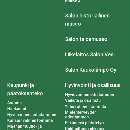
Paikku
Salon historiallinen
museo
Salon taidemuseo
Liikelaitos Salon Vesi
Salon Kaukolämpö Oy
Kaupunki ja
Hyvinvointi ja osallisuus
päätöksenteko
Hyvinvoinnin edistäminen
Vaikuta ja osallistu
Asiointi
Yhteisöllinen toiminta
Hankinnat
Mielenterveyden
Hyvinvoinnin edistäminen
edistäminen
Kansainvälinen toiminta
Ehkäisevä päihdetyö
Maahanmuutto- ja
Pelihaittojen ehkäisy