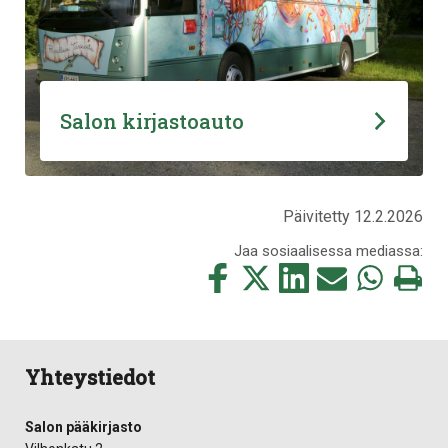
Salon kirjastoauto
Päivitetty 12.2.2026
Jaa sosiaalisessa mediassa:
Jaa
Jaa
Jaa
Jaa
Jaa
Tulosta
tämä
tämä
tämä
tämä
tämä
tämä
Facebookissa
Twitterissä
LinkedIn:ssä
sähköpostitse
WhatsApp:ss
sivu
Yhteystiedot
Salon pääkirjasto