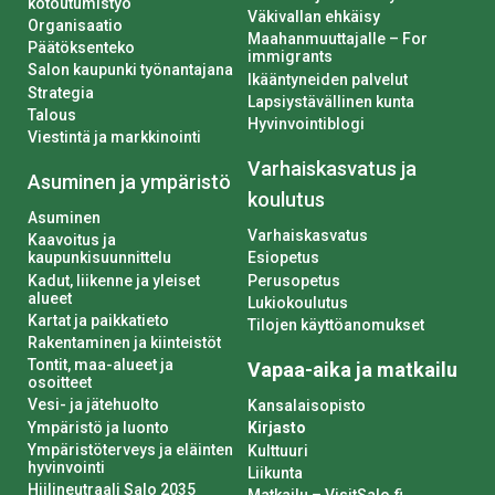
kotoutumistyö
Väkivallan ehkäisy
Organisaatio
Maahanmuuttajalle – For
Päätöksenteko
immigrants
Salon kaupunki työnantajana
Ikääntyneiden palvelut
Strategia
Lapsiystävällinen kunta
Talous
Hyvinvointiblogi
Viestintä ja markkinointi
Varhaiskasvatus ja
Asuminen ja ympäristö
koulutus
Asuminen
Varhaiskasvatus
Kaavoitus ja
kaupunkisuunnittelu
Esiopetus
Kadut, liikenne ja yleiset
Perusopetus
alueet
Lukiokoulutus
Kartat ja paikkatieto
Tilojen käyttöanomukset
Rakentaminen ja kiinteistöt
Tontit, maa-alueet ja
Vapaa-aika ja matkailu
osoitteet
Vesi- ja jätehuolto
Kansalaisopisto
Ympäristö ja luonto
Kirjasto
Ympäristöterveys ja eläinten
Kulttuuri
hyvinvointi
Liikunta
Hiilineutraali Salo 2035
Matkailu – VisitSalo.fi