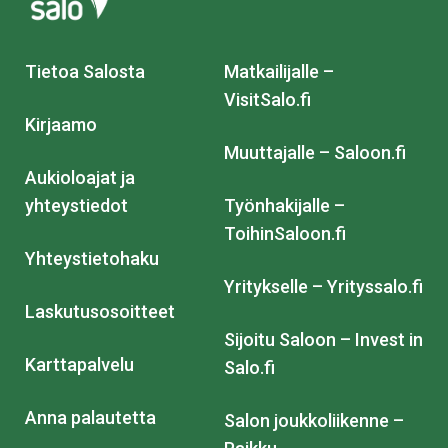
Tietoa Salosta
Matkailijalle –
VisitSalo.fi
Kirjaamo
Muuttajalle – Saloon.fi
Aukioloajat ja
yhteystiedot
Työnhakijalle –
ToihinSaloon.fi
Yhteystietohaku
Yritykselle – Yrityssalo.fi
Laskutusosoitteet
Sijoitu Saloon – Invest in
Karttapalvelu
Salo.fi
Anna palautetta
Salon joukkoliikenne –