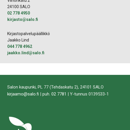
Vilhonkatu 2
24100 SALO
02 778 4950
kirjasto​@​salo.​fi​
Kirjastopalvelupäällikkö
Jaakko Lind
044 778 4962
jaakko.​lind​@​salo.​fi​
Salon kaupunki, PL 77 (Tehdaskatu 2), 24101 SALO
kirjaamo@salo.fi
| puh.
02 7781
| Y-tunnus 0139533-1