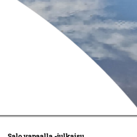
Salo vapaalla -julkaisu