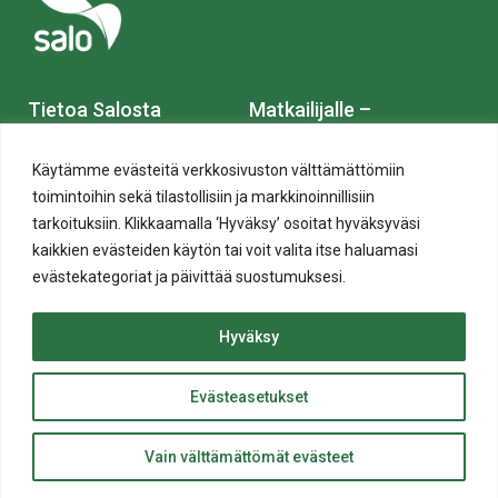
Tietoa Salosta
Matkailijalle –
VisitSalo.fi
Kirjaamo
Käytämme evästeitä verkkosivuston välttämättömiin
toimintoihin sekä tilastollisiin ja markkinoinnillisiin
Muuttajalle – Saloon.fi
tarkoituksiin. Klikkaamalla ‘Hyväksy’ osoitat hyväksyväsi
Aukioloajat ja
kaikkien evästeiden käytön tai voit valita itse haluamasi
yhteystiedot
Työnhakijalle –
evästekategoriat ja päivittää suostumuksesi.
ToihinSaloon.fi
Yhteystietohaku
Hyväksy
Yritykselle – Yrityssalo.fi
Laskutusosoitteet
Evästeasetukset
Sijoitu Saloon – Invest in
ylös
Karttapalvelu
Salo.fi
Takaisin
Vain välttämättömät evästeet
Anna palautetta
Salon joukkoliikenne –