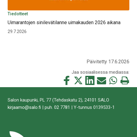
Tiedotteet
Uimarantojen sinilevätilanne uimakauden 2026 aikana
29.7.2026
Päivitetty 17.6.2026
Jaa sosiaalisessa mediassa:
Jaa
Jaa
Jaa
Jaa
Jaa
Tulosta
tämä
tämä
tämä
tämä
tämä
tämä
Facebookissa
Twitterissä
LinkedIn:ssä
sähköpostitse
WhatsApp:ss
sivu
Salon kaupunki, PL 77 (Tehdaskatu 2), 24101 SALO
kirjaamo@salo.fi
| puh.
02 7781
| Y-tunnus 0139533-1