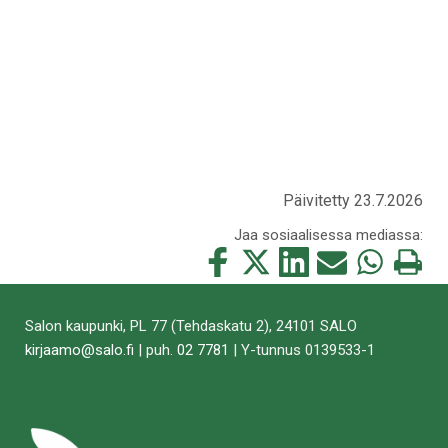
Päivitetty 23.7.2026
Jaa sosiaalisessa mediassa:
Jaa
Jaa
Jaa
Jaa
Jaa
Tulosta
tämä
tämä
tämä
tämä
tämä
tämä
Facebookissa
Twitterissä
LinkedIn:ssä
sähköpostitse
WhatsApp:ss
sivu
Salon kaupunki, PL 77 (Tehdaskatu 2), 24101 SALO
kirjaamo@salo.fi
| puh.
02 7781
| Y-tunnus 0139533-1