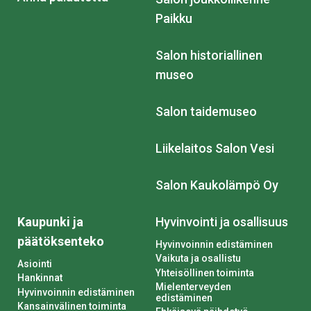
Paikku
Salon historiallinen
museo
Salon taidemuseo
Liikelaitos Salon Vesi
Salon Kaukolämpö Oy
Kaupunki ja
Hyvinvointi ja osallisuus
päätöksenteko
Hyvinvoinnin edistäminen
Vaikuta ja osallistu
Asiointi
Yhteisöllinen toiminta
Hankinnat
Mielenterveyden
Hyvinvoinnin edistäminen
edistäminen
Kansainvälinen toiminta