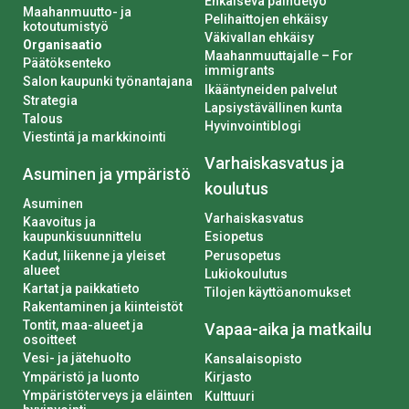
Ehkäisevä päihdetyö
Maahanmuutto- ja
Pelihaittojen ehkäisy
kotoutumistyö
Väkivallan ehkäisy
Organisaatio
Maahanmuuttajalle – For
Päätöksenteko
immigrants
Salon kaupunki työnantajana
Ikääntyneiden palvelut
Strategia
Lapsiystävällinen kunta
Talous
Hyvinvointiblogi
Viestintä ja markkinointi
Varhaiskasvatus ja
Asuminen ja ympäristö
koulutus
Asuminen
Varhaiskasvatus
Kaavoitus ja
kaupunkisuunnittelu
Esiopetus
Kadut, liikenne ja yleiset
Perusopetus
alueet
Lukiokoulutus
Kartat ja paikkatieto
Tilojen käyttöanomukset
Rakentaminen ja kiinteistöt
Tontit, maa-alueet ja
Vapaa-aika ja matkailu
osoitteet
Vesi- ja jätehuolto
Kansalaisopisto
Ympäristö ja luonto
Kirjasto
Ympäristöterveys ja eläinten
Kulttuuri