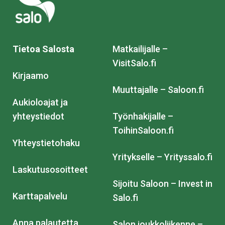
Tietoa Salosta
Matkailijalle –
VisitSalo.fi
Kirjaamo
Muuttajalle – Saloon.fi
Aukioloajat ja
yhteystiedot
Työnhakijalle –
ToihinSaloon.fi
Yhteystietohaku
Yritykselle – Yrityssalo.fi
Laskutusosoitteet
Sijoitu Saloon – Invest in
Karttapalvelu
Salo.fi
Anna palautetta
Salon joukkoliikenne –