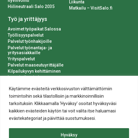
hyvinvointi
Liikunta
Hiilineutraali Salo 2035
Matkailu – VisitSalo.fi
Työ ja yrittäjyys
Avoimet työpaikat Salossa
Työllisyyspalvelut
Palvelut työnhakijoille
Palvelut työnantaja- ja
yritysasiakkaille
Yrityspalvelut
Palvelut maaseutuyrittäjälle
Kilpailukyvyn kehittäminen
Luvat ja ilmoitukset
Kaupungin hankinnat
Käytämme evästeitä verkkosivuston välttämättömiin
toimintoihin sekä tilastollisiin ja markkinoinnillisiin
tarkoituksiin. Klikkaamalla ‘Hyväksy’ osoitat hyväksyväsi
kaikkien evästeiden käytön tai voit valita itse haluamasi
evästekategoriat ja päivittää suostumuksesi.
Tietosuoja
Hyväksy