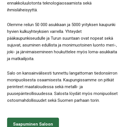
ennakkoluulotonta teknologiaosaamista sekä
ihmisläheisyyttä.
Olemme reilun 50 000 asukkaan ja 5000 yrityksen kaupunki
hyvien kulkuyhteyksien varrella. Yhteydet
pääkaupunkiseudulle ja Turun suuntaan ovat nopeat sekä
sujuvat, asuminen edullista ja monimuotoinen luonto meri-,
joki- ja järvimaisemineen houkuttelee myös loma-asukkaita
ja matkailijoita.
Salo on kansainvälisesti tunnettu langattoman tiedonsiirron
monipuolisesta osaamisesta. Kaupungissamme on pitkät
perinteet maataloudessa sekä metalli- ja
puusepänteollisuudessa. Salosta löydät myös monipuoliset
ostosmahdollisuudet sekä Suomen parhaan torin.
Saapuminen Saloon