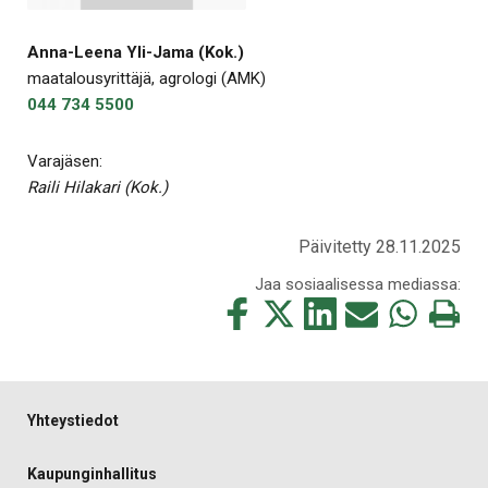
Anna-Leena Yli-Jama (Kok.)
maatalousyrittäjä, agrologi (AMK)
044 734 5500
Varajäsen:
Raili Hilakari (Kok.)
Päivitetty 28.11.2025
Jaa sosiaalisessa mediassa:
Jaa
Jaa
Jaa
Jaa
Jaa
Tulosta
tämä
tämä
tämä
tämä
tämä
tämä
Facebookissa
Twitterissä
LinkedIn:ssä
sähköpostitse
WhatsApp:ss
sivu
Yhteystiedot
Kaupunginhallitus