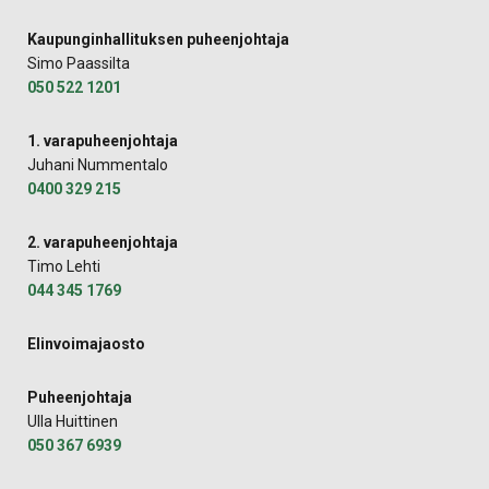
Kaupunginhallituksen puheenjohtaja
Simo Paassilta
050 522 1201
1. varapuheenjohtaja
Juhani Nummentalo
0400 329 215
2. varapuheenjohtaja
Timo Lehti
044 345 1769
Elinvoimajaosto
Puheenjohtaja
Ulla Huittinen
050 367 6939