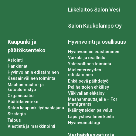
Liikelaitos Salon Vesi
Salon Kaukolämpö Oy
Kaupunki ja
Hyvinvointi ja osallisuus
päätöksenteko
Hyvinvoinnin edistäminen
Vaikuta ja osallistu
Asiointi
Yhteisöllinen toiminta
Hankinnat
Mielenterveyden
Hyvinvoinnin edistäminen
edistäminen
Kansainvälinen toiminta
Ehkäisevä päihdetyö
Maahanmuutto- ja
Pelihaittojen ehkäisy
kotoutumistyö
Väkivallan ehkäisy
Organisaatio
Maahanmuuttajalle – For
Päätöksenteko
immigrants
Salon kaupunki työnantajana
Ikääntyneiden palvelut
Strategia
Lapsiystävällinen kunta
Talous
Hyvinvointiblogi
Viestintä ja markkinointi
Varhaiskasvatus ja