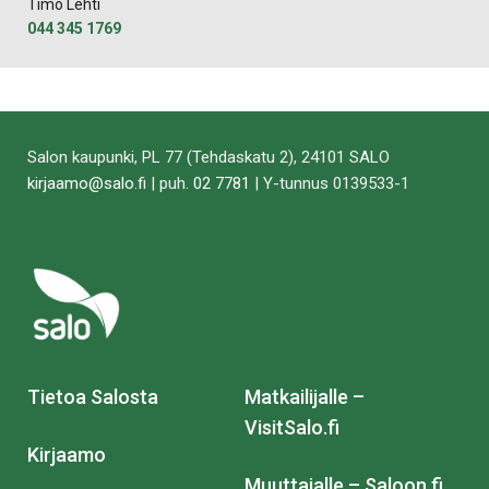
Timo Lehti
044 345 1769
Salon kaupunki, PL 77 (Tehdaskatu 2), 24101 SALO
kirjaamo@salo.fi
| puh.
02 7781
| Y-tunnus 0139533-1
Tietoa Salosta
Matkailijalle –
VisitSalo.fi
Kirjaamo
Muuttajalle – Saloon.fi