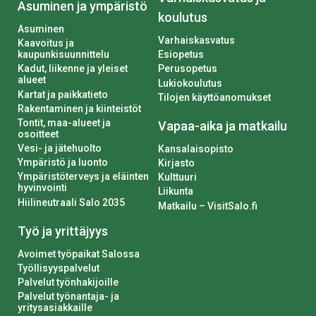
Asuminen ja ympäristö
koulutus
Asuminen
Varhaiskasvatus
Kaavoitus ja
kaupunkisuunnittelu
Esiopetus
Kadut, liikenne ja yleiset
Perusopetus
alueet
Lukiokoulutus
Kartat ja paikkatieto
Tilojen käyttöanomukset
Rakentaminen ja kiinteistöt
Tontit, maa-alueet ja
Vapaa-aika ja matkailu
osoitteet
Vesi- ja jätehuolto
Kansalaisopisto
Ympäristö ja luonto
Kirjasto
Ympäristöterveys ja eläinten
Kulttuuri
hyvinvointi
Liikunta
Hiilineutraali Salo 2035
Matkailu – VisitSalo.fi
Työ ja yrittäjyys
Avoimet työpaikat Salossa
Työllisyyspalvelut
Palvelut työnhakijoille
Palvelut työnantaja- ja
yritysasiakkaille