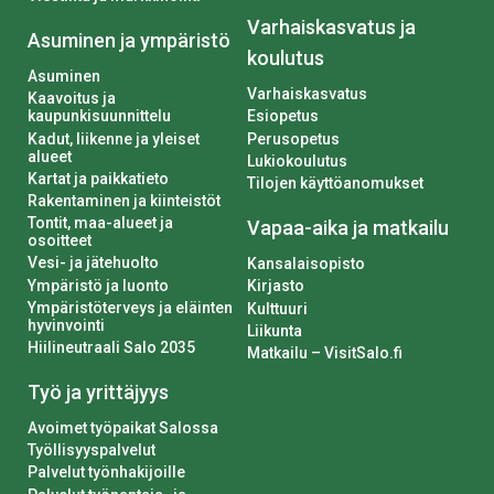
Varhaiskasvatus ja
Asuminen ja ympäristö
koulutus
Asuminen
Varhaiskasvatus
Kaavoitus ja
kaupunkisuunnittelu
Esiopetus
Kadut, liikenne ja yleiset
Perusopetus
alueet
Lukiokoulutus
Kartat ja paikkatieto
Tilojen käyttöanomukset
Rakentaminen ja kiinteistöt
Tontit, maa-alueet ja
Vapaa-aika ja matkailu
osoitteet
Vesi- ja jätehuolto
Kansalaisopisto
Ympäristö ja luonto
Kirjasto
Ympäristöterveys ja eläinten
Kulttuuri
hyvinvointi
Liikunta
Hiilineutraali Salo 2035
Matkailu – VisitSalo.fi
Työ ja yrittäjyys
Avoimet työpaikat Salossa
Työllisyyspalvelut
Palvelut työnhakijoille