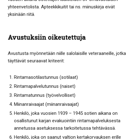
yhteenvetolista. Apteekkikuitit tai ns. miinuskirja eivät
yksinään riitä.
Avustuksiin oikeutettuja
Avustusta myönnetään niille salolaisille veteraaneille, jotka
täyttävät seuraavat kriteerit:
Rintamasotilastunnus (sotilaat)
Rintamapalvelutunnus (naiset)
Rintamatunnus (työvelvolliset)
Miinanraivaajat (miinanraivaajat)
Henkilö, joka vuosien 1939 – 1945 sotien aikana on
osallistunut karjan evakuointiin rintamapalveluksesta
annetussa asetuksessa tarkoitetussa tehtävässä.
Henkilö, joka on saanut valtion kertakorvauksen erille