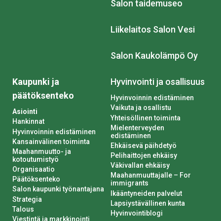
Salon taidemuseo
Liikelaitos Salon Vesi
Salon Kaukolämpö Oy
Kaupunki ja
Hyvinvointi ja osallisuus
päätöksenteko
Hyvinvoinnin edistäminen
Vaikuta ja osallistu
Asiointi
Yhteisöllinen toiminta
Hankinnat
Mielenterveyden
Hyvinvoinnin edistäminen
edistäminen
Kansainvälinen toiminta
Ehkäisevä päihdetyö
Maahanmuutto- ja
Pelihaittojen ehkäisy
kotoutumistyö
Väkivallan ehkäisy
Organisaatio
Maahanmuuttajalle – For
Päätöksenteko
immigrants
Salon kaupunki työnantajana
Ikääntyneiden palvelut
Strategia
Lapsiystävällinen kunta
Talous
Hyvinvointiblogi
Viestintä ja markkinointi