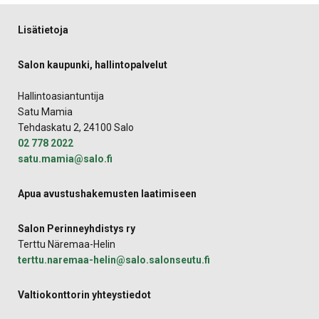
Lisätietoja
Salon kaupunki, hallintopalvelut
Hallintoasiantuntija
Satu Mamia
Tehdaskatu 2, 24100 Salo
02 778 2022
satu.mamia@salo.fi
Apua avustushakemusten laatimiseen
Salon Perinneyhdistys ry
Terttu Näremaa-Helin
terttu.naremaa-helin@salo.salonseutu.fi
Valtiokonttorin yhteystiedot