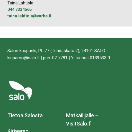
Taina Lahtiola
044 7334565
taina.lahtiola@varha.fi
Salon kaupunki, PL 77 (Tehdaskatu 2), 24101 SALO
kirjaamo@salo.fi
| puh.
02 7781
| Y-tunnus 0139533-1
Tietoa Salosta
Matkailijalle –
VisitSalo.fi
Kirjaamo