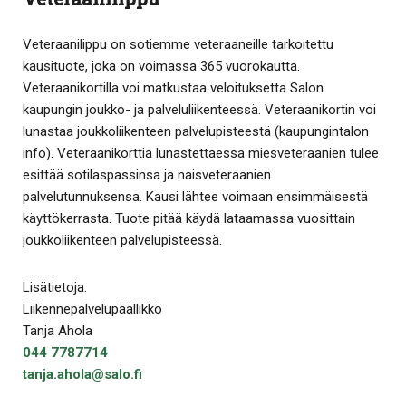
Veteraanilippu on sotiemme veteraaneille tarkoitettu
kausituote, joka on voimassa 365 vuorokautta.
Veteraanikortilla voi matkustaa veloituksetta Salon
kaupungin joukko- ja palveluliikenteessä. Veteraanikortin voi
lunastaa joukkoliikenteen palvelupisteestä (kaupungintalon
info). Veteraanikorttia lunastettaessa miesveteraanien tulee
esittää sotilaspassinsa ja naisveteraanien
palvelutunnuksensa. Kausi lähtee voimaan ensimmäisestä
käyttökerrasta. Tuote pitää käydä lataamassa vuosittain
joukkoliikenteen palvelupisteessä.
Lisätietoja:
Liikennepalvelupäällikkö
Tanja Ahola
044 7787714
tanja.ahola@salo.fi