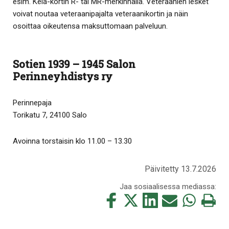
esim. Kela-kortin R- tai MR-merkinnällä. Veteraanien lesket
voivat noutaa veteraanipajalta veteraanikortin ja näin
osoittaa oikeutensa maksuttomaan palveluun.
Sotien 1939 – 1945 Salon
Perinneyhdistys ry
Perinnepaja
Torikatu 7, 24100 Salo
Avoinna torstaisin klo 11.00 – 13.30
Päivitetty 13.7.2026
Jaa sosiaalisessa mediassa:
Jaa
Jaa
Jaa
Jaa
Jaa
Tulosta
tämä
tämä
tämä
tämä
tämä
tämä
Facebookissa
Twitterissä
LinkedIn:ssä
sähköpostitse
WhatsApp:ss
sivu