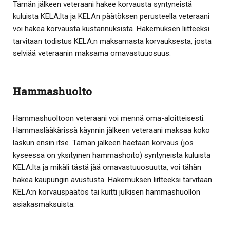
Tämän jälkeen veteraani hakee korvausta syntyneistä
kuluista KELA:lta ja KELAn päätöksen perusteella veteraani
voi hakea korvausta kustannuksista. Hakemuksen liitteeksi
tarvitaan todistus KELA:n maksamasta korvauksesta, josta
selviää veteraanin maksama omavastuuosuus.
Hammashuolto
Hammashuoltoon veteraani voi mennä oma-aloitteisesti.
Hammaslääkärissä käynnin jälkeen veteraani maksaa koko
laskun ensin itse. Tämän jälkeen haetaan korvaus (jos
kyseessä on yksityinen hammashoito) syntyneistä kuluista
KELA:lta ja mikäli tästä jää omavastuuosuutta, voi tähän
hakea kaupungin avustusta. Hakemuksen liitteeksi tarvitaan
KELA:n korvauspäätös tai kuitti julkisen hammashuollon
asiakasmaksuista.