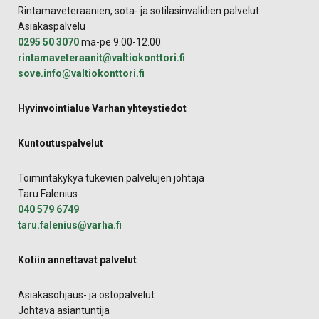
Rintamaveteraanien, sota- ja sotilasinvalidien palvelut
Asiakaspalvelu
0295 50 3070
ma-pe 9.00-12.00
rintamaveteraanit@valtiokonttori.fi
sove.info@valtiokonttori.fi
Hyvinvointialue Varhan yhteystiedot
Kuntoutuspalvelut
Toimintakykyä tukevien palvelujen johtaja
Taru Falenius
040 579 6749
taru.falenius@varha.fi
Kotiin annettavat palvelut
Asiakasohjaus- ja ostopalvelut
Johtava asiantuntija